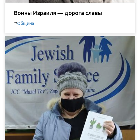
Воины Израиля — дорога славы
#
Община