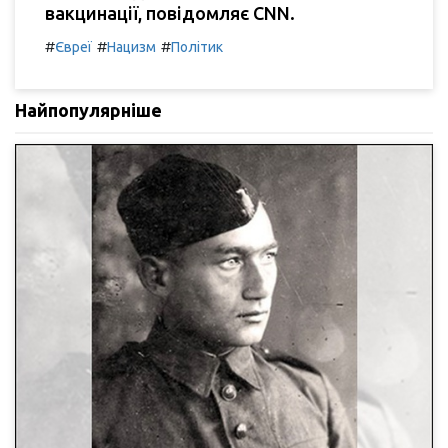
вакцинації, повідомляє CNN.
#
#
#
Євреї
Нацизм
Політик
Найпопулярніше