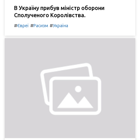
В Україну прибув міністр оборони
Сполученого Королівства.
#
#
#
Євреї
Расизм
Україна