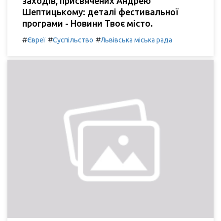
заходів, присвячених Андрею
Шептицькому: деталі фестивальної
програми - Новини Твоє місто.
#
#
#
Євреї
Суспільство
Львівська міська рада