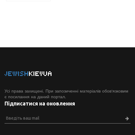
JEWISH
KIEVUA
Усі права захищені. При запозиченні матеріалів обов'язковим
є посилання на даний портал.
Підписатися на оновлення