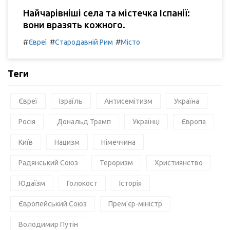
Найчарівніші села та містечка Іспанії:
вони вразять кожного.
#
#
#
Євреї
Стародавній Рим
Місто
Теги
Євреї
Ізраїль
Антисемітизм
Україна
Росія
Дональд Трамп
Українці
Європа
Київ
Нацизм
Німеччина
Радянський Союз
Тероризм
Християнство
Юдаїзм
Голокост
Історія
Європейський Союз
Прем'єр-міністр
Володимир Путін