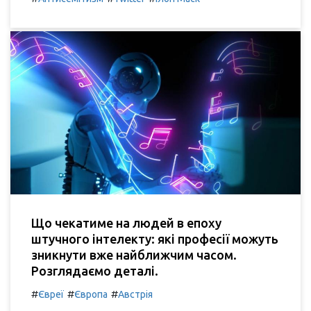
Що чекатиме на людей в епоху
штучного інтелекту: які професії можуть
зникнути вже найближчим часом.
Розглядаємо деталі.
#
#
#
Євреї
Європа
Австрія