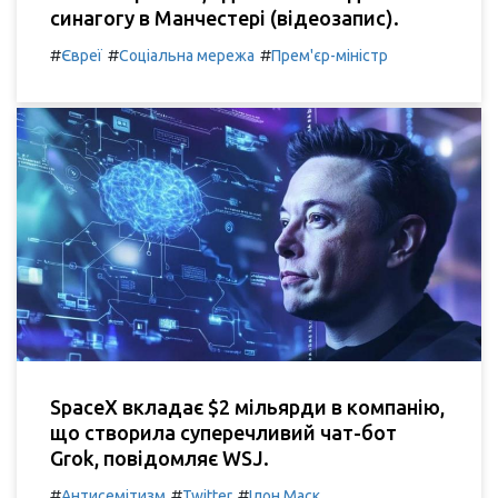
синагогу в Манчестері (відеозапис).
#
#
#
Євреї
Соціальна мережа
Прем'єр-міністр
SpaceX вкладає $2 мільярди в компанію,
що створила суперечливий чат-бот
Grok, повідомляє WSJ.
#
#
#
Антисемітизм
Twitter
Ілон Маск