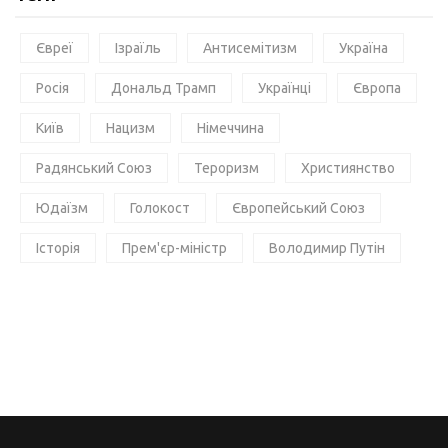
Євреї
Ізраїль
Антисемітизм
Україна
Росія
Дональд Трамп
Українці
Європа
Київ
Нацизм
Німеччина
Радянський Союз
Тероризм
Християнство
Юдаїзм
Голокост
Європейський Союз
Історія
Прем'єр-міністр
Володимир Путін