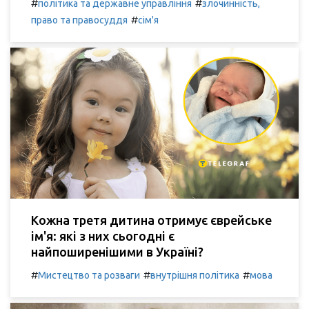
#
#
політика та державне управління
злочинність,
#
право та правосуддя
сім'я
Кожна третя дитина отримує єврейське
ім'я: які з них сьогодні є
найпоширенішими в Україні?
#
#
#
Мистецтво та розваги
внутрішня політика
мова