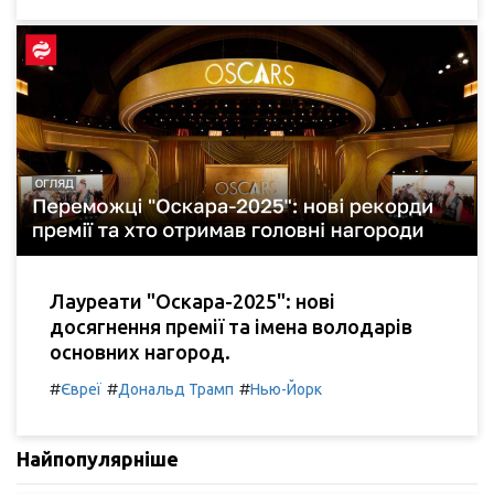
Лауреати "Оскара-2025": нові
досягнення премії та імена володарів
основних нагород.
#
#
#
Євреї
Дональд Трамп
Нью-Йорк
Найпопулярніше