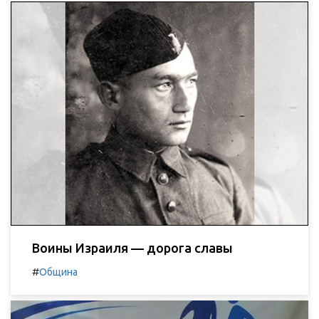
Воины Израиля — дорога славы
#
Община