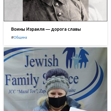
Воины Израиля — дорога славы
#
Община