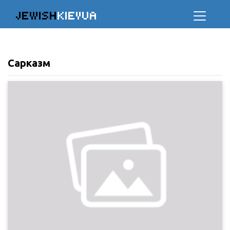
JEWISH
KIEVUA
Сарказм