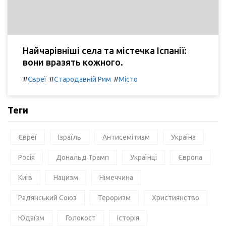
Найчарівніші села та містечка Іспанії:
вони вразять кожного.
#
#
#
Євреї
Стародавній Рим
Місто
Теги
Євреї
Ізраїль
Антисемітизм
Україна
Росія
Дональд Трамп
Українці
Європа
Київ
Нацизм
Німеччина
Радянський Союз
Тероризм
Християнство
Юдаїзм
Голокост
Історія