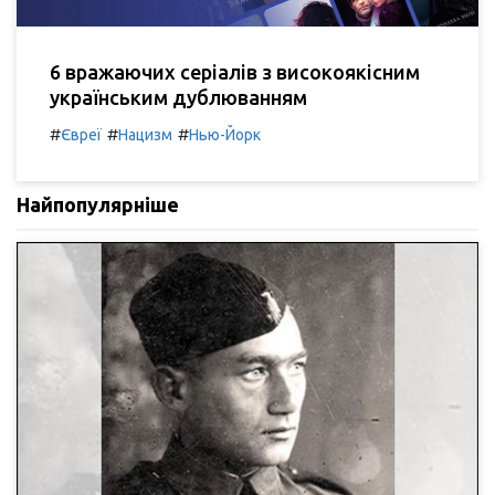
6 вражаючих серіалів з високоякісним
українським дублюванням
#
#
#
Євреї
Нацизм
Нью-Йорк
Найпопулярніше