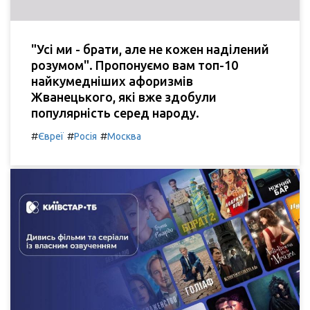
"Усі ми - брати, але не кожен наділений
розумом". Пропонуємо вам топ-10
найкумедніших афоризмів
Жванецького, які вже здобули
популярність серед народу.
#
#
#
Євреї
Росія
Москва