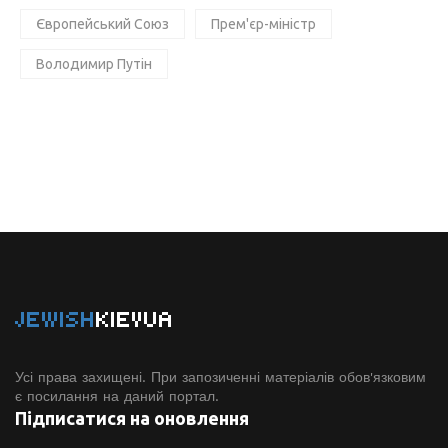
Європейський Союз
Прем'єр-міністр
Володимир Путін
JEWISH
KIEVUA
Усі права захищені. При запозиченні матеріалів обов'язковим
є посилання на даний портал.
Підписатися на оновлення