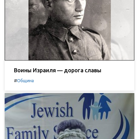
Воины Израиля — дорога славы
#
Община