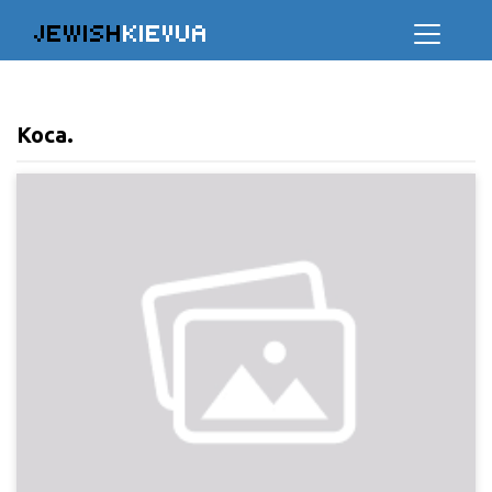
JEWISH
KIEVUA
Коса.