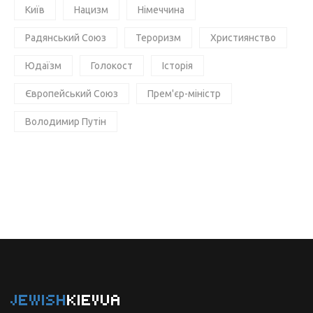
Київ
Нацизм
Німеччина
Радянський Союз
Тероризм
Християнство
Юдаїзм
Голокост
Історія
Європейський Союз
Прем'єр-міністр
Володимир Путін
JEWISH
KIEVUA