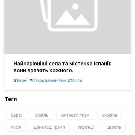
Найчарівніші села та містечка Іспанії:
вони вразять кожного.
#
#
#
Євреї
Стародавній Рим
Місто
Теги
Євреї
Ізраїль
Антисемітизм
Україна
Росія
Дональд Трамп
Українці
Європа