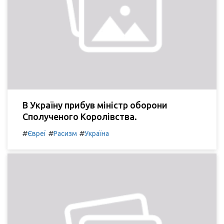
В Україну прибув міністр оборони
Сполученого Королівства.
#
#
#
Євреї
Расизм
Україна