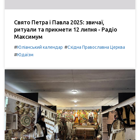
Свято Петра і Павла 2025: звичаї,
ритуали та прикмети 12 липня - Радіо
Максимум
#
#
Юліанський календар
Східна Православна Церква
#
Юдаїзм