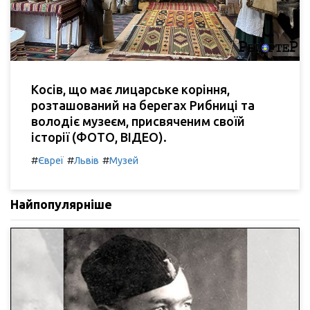
Косів, що має лицарське коріння,
розташований на берегах Рибниці та
володіє музеєм, присвяченим своїй
історії (ФОТО, ВІДЕО).
#
#
#
Євреї
Львів
Музей
Найпопулярніше