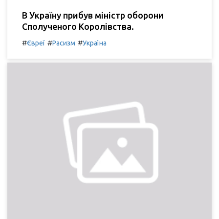
В Україну прибув міністр оборони
Сполученого Королівства.
#
#
#
Євреї
Расизм
Україна