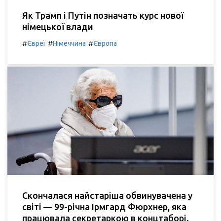
Як Трамп і Путін позначать курс нової
німецької влади
#
#
#
Євреї
Німеччина
Європа
Скончалася найстаріша обвинувачена у
світі — 99-річна Ірмгард Фюрхнер, яка
працювала секретаркою в концтаборі.