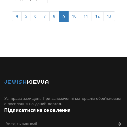
4
5
6
7
8
9
10
11
12
13
JEWISH
KIEVUA
Усі права захищені. При запозиченні матеріалів обов'язковим
є посилання на даний портал.
Підписатися на оновлення