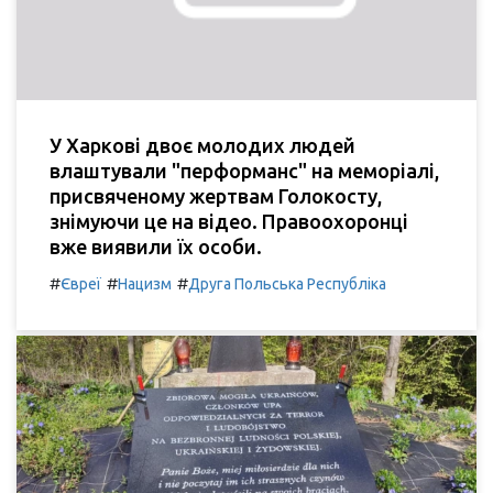
У Харкові двоє молодих людей
влаштували "перформанс" на меморіалі,
присвяченому жертвам Голокосту,
знімуючи це на відео. Правоохоронці
вже виявили їх особи.
#
#
#
Євреї
Нацизм
Друга Польська Республіка