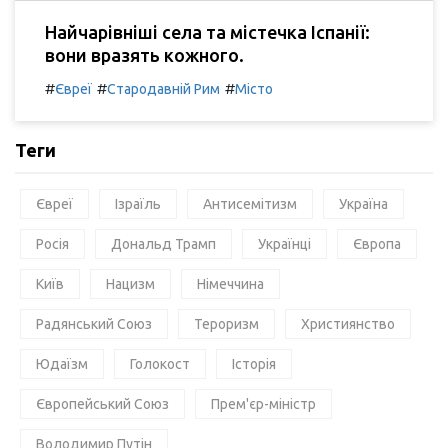
Найчарівніші села та містечка Іспанії:
вони вразять кожного.
#
#
#
Євреї
Стародавній Рим
Місто
Теги
Євреї
Ізраїль
Антисемітизм
Україна
Росія
Дональд Трамп
Українці
Європа
Київ
Нацизм
Німеччина
Радянський Союз
Тероризм
Християнство
Юдаїзм
Голокост
Історія
Європейський Союз
Прем'єр-міністр
Володимир Путін