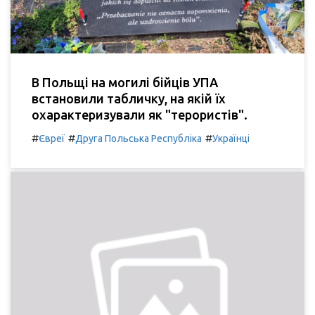
В Польщі на могилі бійців УПА
встановили табличку, на якій їх
охарактеризували як "терористів".
#
#
#
Євреї
Друга Польська Республіка
Українці