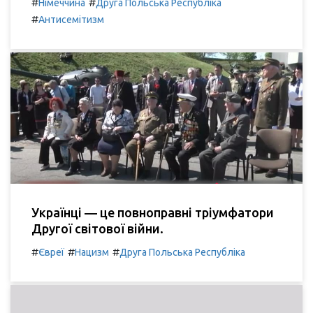
#
#
Німеччина
Друга Польська Республіка
#
Антисемітизм
Українці — це повноправні тріумфатори
Другої світової війни.
#
#
#
Євреї
Нацизм
Друга Польська Республіка