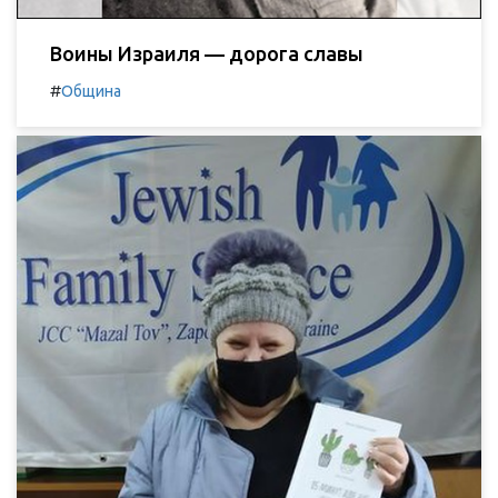
Воины Израиля — дорога славы
#
Община