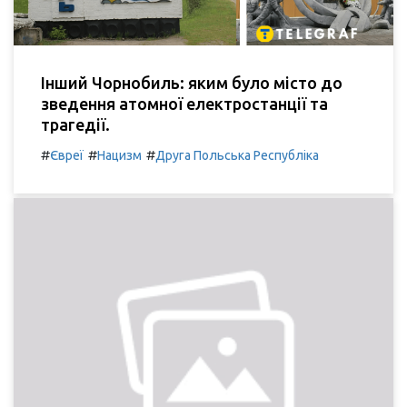
Інший Чорнобиль: яким було місто до
зведення атомної електростанції та
трагедії.
#
#
#
Євреї
Нацизм
Друга Польська Республіка