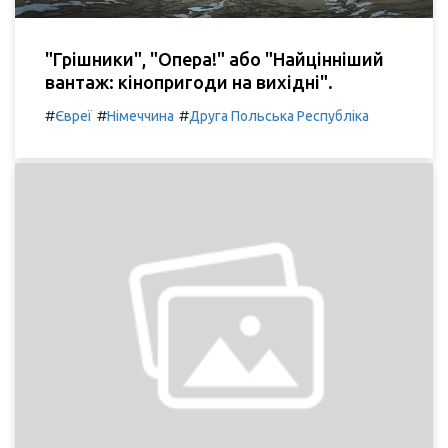
"Грішники", "Опера!" або "Найцінніший
вантаж: кінопригоди на вихідні".
#
#
#
Євреї
Німеччина
Друга Польська Республіка