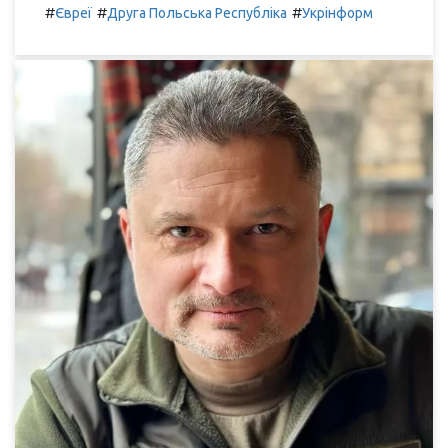
#
#
#
Євреї
Друга Польська Республіка
Укрінформ