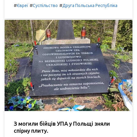
#
#
#
Євреї
Суспільство
Друга Польська Республіка
З могили бійців УПА у Польщі зняли
спірну плиту.