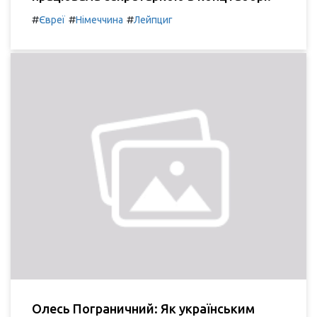
#
#
#
Євреї
Німеччина
Лейпциг
Олесь Пограничний: Як українським