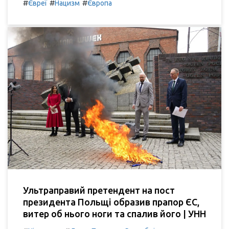
#
#
#
Євреї
Нацизм
Європа
Ультраправий претендент на пост
президента Польщі образив прапор ЄС,
витер об нього ноги та спалив його | УНН