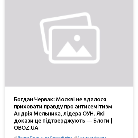
Богдан Червак: Москві не вдалося
приховати правду про антисемітизм
Андрія Мельника, лідера ОУН. Які
докази це підтверджують — Блоги |
OBOZ.UA
#
#
Друга Польська Республіка
Антисемітизм