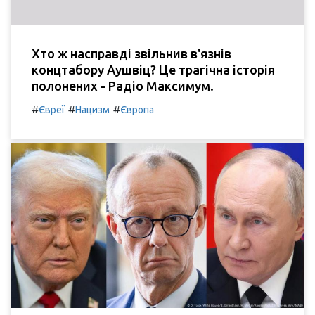
Хто ж насправді звільнив в'язнів
концтабору Аушвіц? Це трагічна історія
полонених - Радіо Максимум.
#
#
#
Євреї
Нацизм
Європа