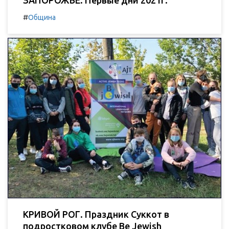
#
Община
КРИВОЙ РОГ. Праздник Суккот в
подростковом клубе Be Jewish