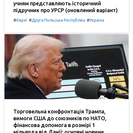
учням представляють історичний
підручник про УРСР (оновлений варіант)
#
#
#
Євреї
Друга Польська Республіка
Україна
Торговельна конфронтація Трампа,
вимоги США до союзників по НАТО,
фінансова допомога в розмірі 1
мільярда від Данії: основні новини