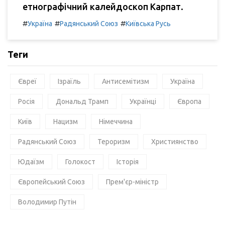
етнографічний калейдоскоп Карпат.
#
#
#
Україна
Радянський Союз
Київська Русь
Теги
Євреї
Ізраїль
Антисемітизм
Україна
Росія
Дональд Трамп
Українці
Європа
Київ
Нацизм
Німеччина
Радянський Союз
Тероризм
Християнство
Юдаїзм
Голокост
Історія
Європейський Союз
Прем'єр-міністр
Володимир Путін