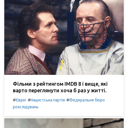
Фільми з рейтингом IMDB 8 і вище, які
варто переглянути хоча б раз у житті.
#
#
#
Євреї
Нацистська партія
Федеральне бюро
розслідувань