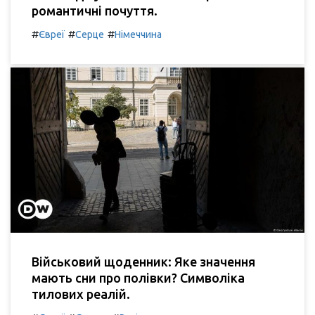
романтичні почуття.
#
#
#
Євреї
Серце
Німеччина
Військовий щоденник: Яке значення
мають сни про полівки? Символіка
тилових реалій.