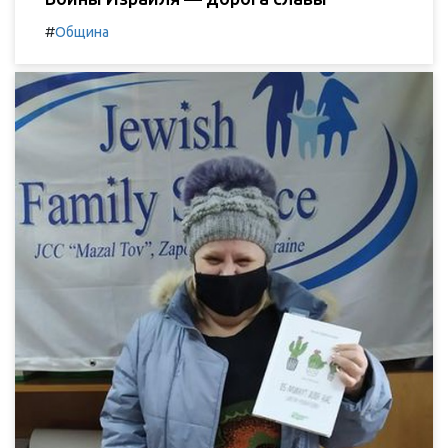
#
Община