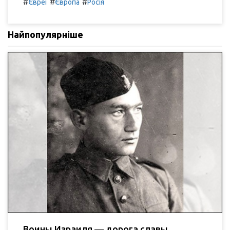
#
#
#
Євреї
Європа
Росія
Найпопулярніше
Воины Израиля — дорога славы