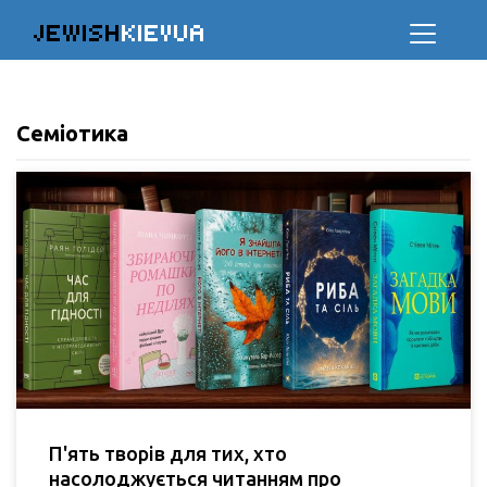
JEWISH
KIEVUA
Семіотика
П'ять творів для тих, хто
насолоджується читанням про