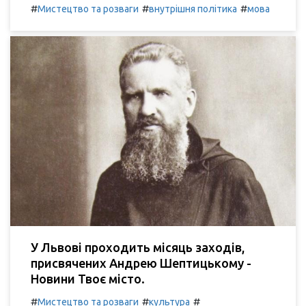
#
#
#
Мистецтво та розваги
внутрішня політика
мова
У Львові проходить місяць заходів,
присвячених Андрею Шептицькому -
Новини Твоє місто.
#
#
#
Мистецтво та розваги
культура