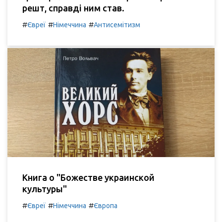
решт, справді ним став.
#
#
#
Євреї
Німеччина
Антисемітизм
Книга о "Божестве украинской
культуры"
#
#
#
Євреї
Німеччина
Європа