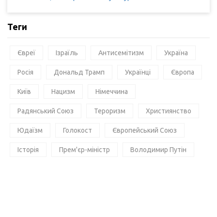
Теги
Євреї
Ізраїль
Антисемітизм
Україна
Росія
Дональд Трамп
Українці
Європа
Київ
Нацизм
Німеччина
Радянський Союз
Тероризм
Християнство
Юдаїзм
Голокост
Європейський Союз
Історія
Прем'єр-міністр
Володимир Путін