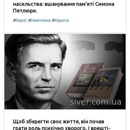
насильства: вшанування пам'яті Симона
Петлюри.
#
#
#
Євреї
Німеччина
Європа
Щоб зберегти своє життя, він почав
грати роль психічно хворого. І врешті-