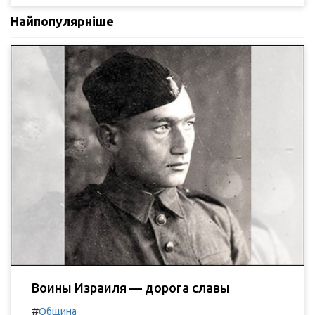
Найпопулярніше
Воины Израиля — дорога славы
#
Община