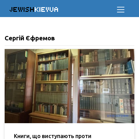
JEWISH
KIEVUA
Сергій Єфремов
Книги, що виступають проти