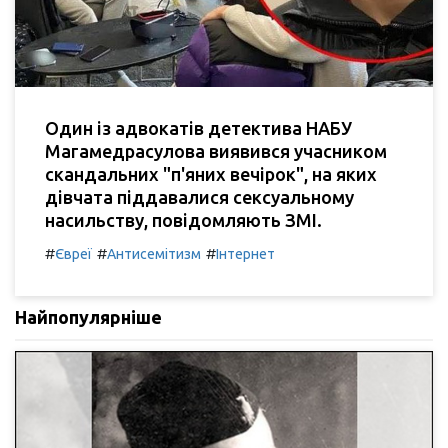
Один із адвокатів детектива НАБУ
Магамедрасулова виявився учасником
скандальних "п'яних вечірок", на яких
дівчата піддавалися сексуальному
насильству, повідомляють ЗМІ.
#
#
#
Євреї
Антисемітизм
Інтернет
Найпопулярніше