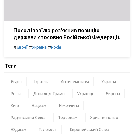
Посол Ізраїлю роз'яснив позицію
держави стосовно Російської Федерації.
#
#
#
Євреї
Україна
Росія
Теги
Євреї
Ізраїль
Антисемітизм
Україна
Росія
Дональд Трамп
Українці
Європа
Київ
Нацизм
Німеччина
Радянський Союз
Тероризм
Християнство
Юдаїзм
Голокост
Європейський Союз