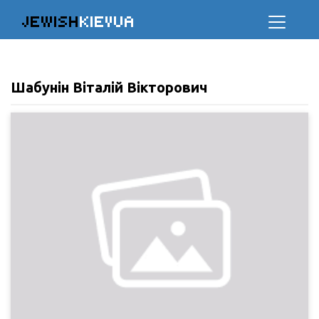
JEWISH
KIEVUA
Шабунін Віталій Вікторович