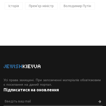
Історія
Прем'єр-міністр
Володимир Путін
JEWISH
KIEVUA
Усі права захищені. При запозиченні матеріалів обов'язковим
є посилання на даний портал.
Підписатися на оновлення