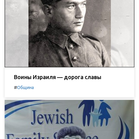
Воины Израиля — дорога славы
#
Община