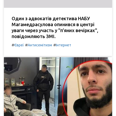
Один з адвокатів детектива НАБУ
Магамедрасулова опинився в центрі
уваги через участь у "п’яних вечірках",
повідомляють ЗМІ.
#
#
#
Євреї
Антисемітизм
Інтернет