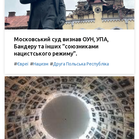
Московський суд визнав ОУН, УПА,
Бандеру та інших "союзниками
нацистського режиму".
#
#
#
Євреї
Нацизм
Друга Польська Республіка