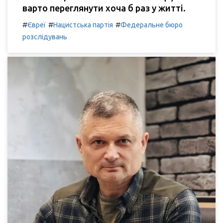
варто переглянути хоча б раз у житті.
#
#
#
Євреї
Нацистська партія
Федеральне бюро
розслідувань