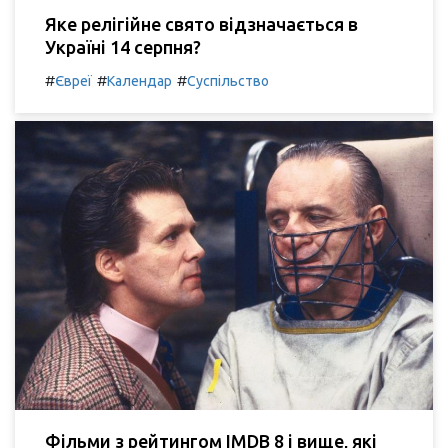
Яке релігійне свято відзначається в
Україні 14 серпня?
#
#
#
Євреї
Календар
Суспільство
Фільми з рейтингом IMDB 8 і вище, які