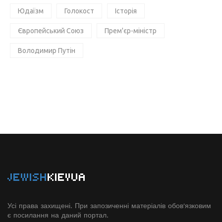
Юдаїзм
Голокост
Історія
Європейський Союз
Прем'єр-міністр
Володимир Путін
JEWISH
KIEVUA
Усі права захищені. При запозиченні матеріалів обов'язковим
є посилання на даний портал.