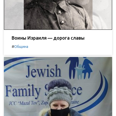
Воины Израиля — дорога славы
#
Община