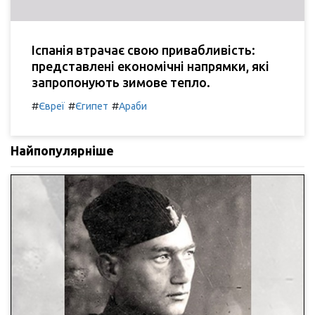
Іспанія втрачає свою привабливість:
представлені економічні напрямки, які
запропонують зимове тепло.
#
#
#
Євреї
Єгипет
Араби
Найпопулярніше