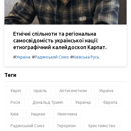
Етнічні спільноти та регіональна
самосвідомість української нації:
етнографічний калейдоскоп Карпат.
#
#
#
Україна
Радянський Союз
Київська Русь
Теги
Євреї
Ізраїль
Антисемітизм
Україна
Росія
Дональд Трамп
Українці
Європа
Київ
Нацизм
Німеччина
Радянський Союз
Тероризм
Християнство