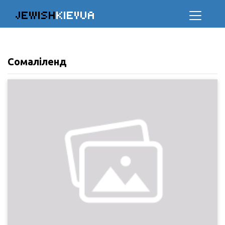
JEWISH
KIEVUA
Сомаліленд