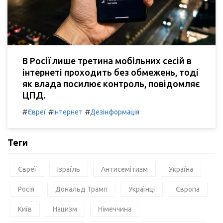
В Росії лише третина мобільних сесій в
інтернеті проходить без обмежень, тоді
як влада посилює контроль, повідомляє
ЦПД.
#
#
#
Євреї
Інтернет
Дезінформація
Теги
Євреї
Ізраїль
Антисемітизм
Україна
Росія
Дональд Трамп
Українці
Європа
Київ
Нацизм
Німеччина