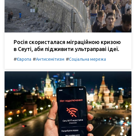
Росія скористалася міграційною кризою
в Сеуті, аби підживити ультраправі ідеї.
#
#
#
Європа
Антисемітизм
Соціальна мережа