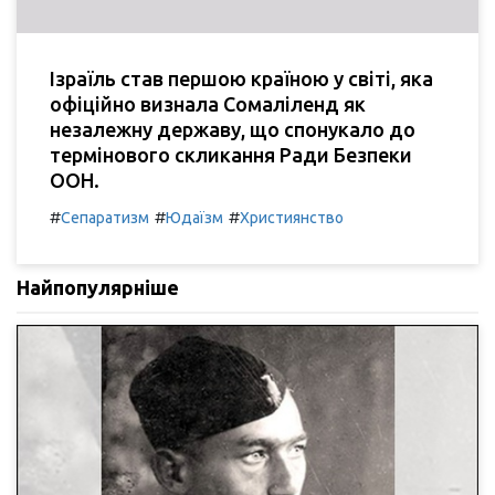
Ізраїль став першою країною у світі, яка
офіційно визнала Сомаліленд як
незалежну державу, що спонукало до
термінового скликання Ради Безпеки
ООН.
#
#
#
Сепаратизм
Юдаїзм
Християнство
Найпопулярніше