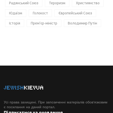
Радянський Союз
Тероризм
Християнство
Юдаїзм
Голокост
Європейський Союз
Історія
Прем'єр-міністр
Володимир Путін
JEWISH
KIEVUA
Усі права захищені. При запозиченні матеріалів обов'язковим
є посилання на даний портал.
Підписатися на оновлення