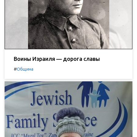
Воины Израиля — дорога славы
#
Община