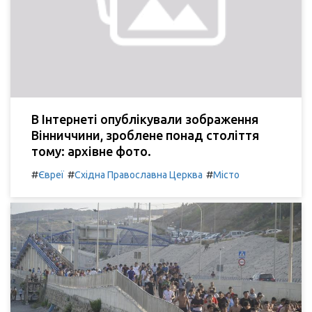
В Інтернеті опублікували зображення
Вінниччини, зроблене понад століття
тому: архівне фото.
#
#
#
Євреї
Східна Православна Церква
Місто