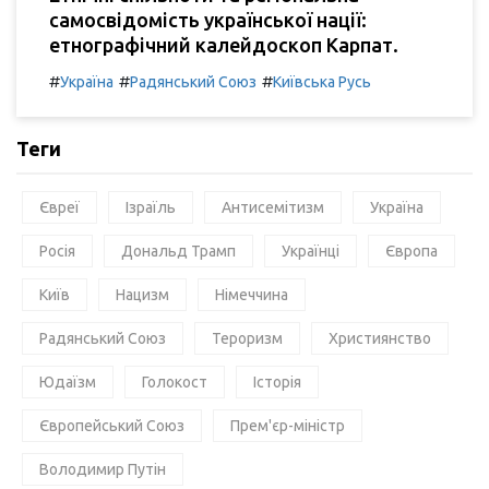
самосвідомість української нації:
етнографічний калейдоскоп Карпат.
#
#
#
Україна
Радянський Союз
Київська Русь
Теги
Євреї
Ізраїль
Антисемітизм
Україна
Росія
Дональд Трамп
Українці
Європа
Київ
Нацизм
Німеччина
Радянський Союз
Тероризм
Християнство
Юдаїзм
Голокост
Історія
Європейський Союз
Прем'єр-міністр
Володимир Путін