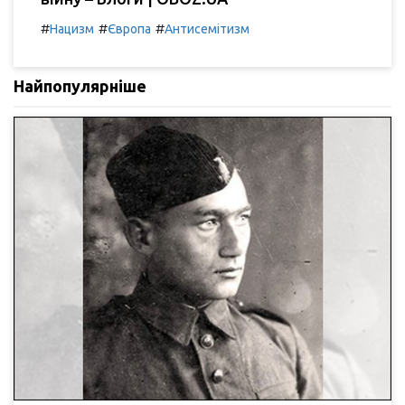
#
#
#
Нацизм
Європа
Антисемітизм
Найпопулярніше