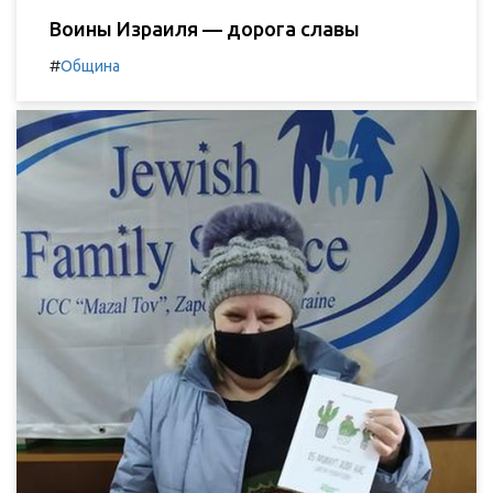
Воины Израиля — дорога славы
#
Община