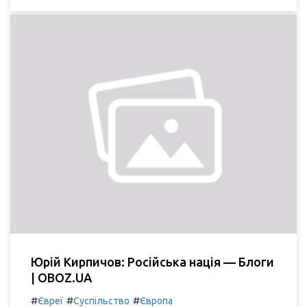
Юрій Кирпичов: Російська нація — Блоги
| OBOZ.UA
#
#
#
Євреї
Суспільство
Європа