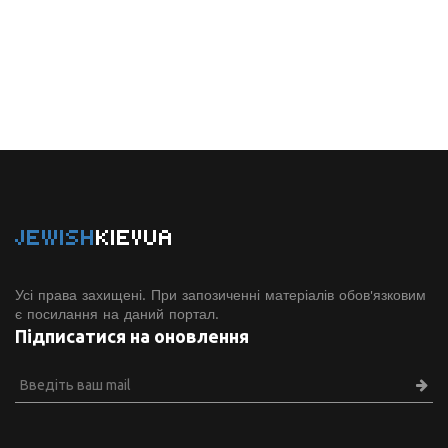
JEWISH
KIEVUA
Усі права захищені. При запозиченні матеріалів обов'язковим
є посилання на даний портал.
Підписатися на оновлення