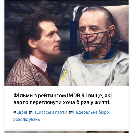
Фільми з рейтингом IMDB 8 і вище, які
варто переглянути хоча б раз у житті.
#
#
#
Євреї
Нацистська партія
Федеральне бюро
розслідувань