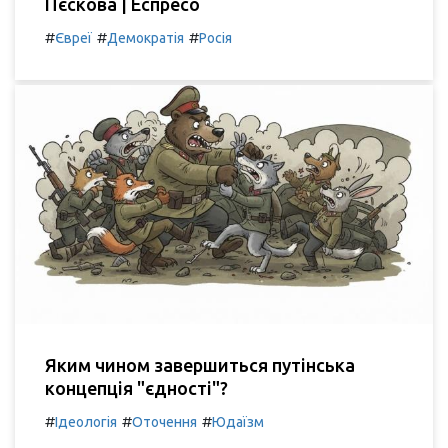
Пєскова | Еспресо
#
#
#
Євреї
Демократія
Росія
Яким чином завершиться путінська
концепція "єдності"?
#
#
#
Ідеологія
Оточення
Юдаїзм