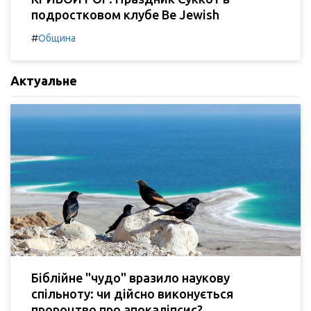
подростковом клубе Be Jewish
#
Община
Актуальне
Біблійне "чудо" вразило наукову
спільноту: чи дійсно виконується
пророцтво про апокаліпсис?