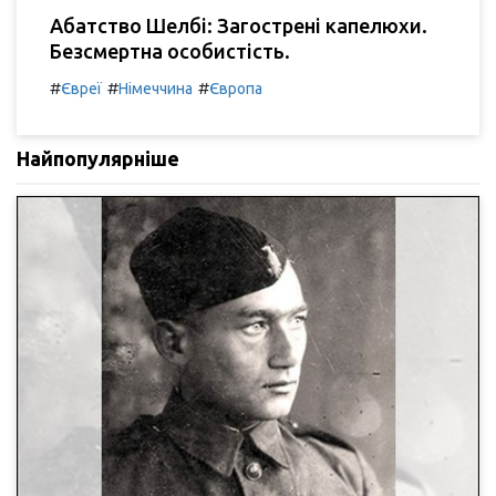
Абатство Шелбі: Загострені капелюхи.
Безсмертна особистість.
#
#
#
Євреї
Німеччина
Європа
Найпопулярніше