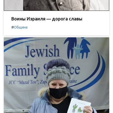
Воины Израиля — дорога славы
#
Община