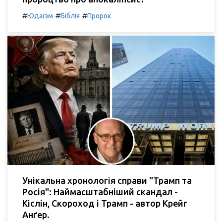
#
#
#
Юдаїзм
Біблія
Пророк
Унікальна хронологія справи "Трамп та
Росія": Наймасштабніший скандал -
Кіслін, Скороход і Трамп - автор Крейг
Анґер.