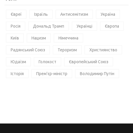
Євреї
Ізраїль
Антисемітизм
Україна
Росія
Дональд Трамп
Українці
Європа
Київ
Нацизм
Німеччина
Радянський Союз
Тероризм
Християнство
Юдаїзм
Голокост
Європейський Союз
Історія
Прем'єр-міністр
Володимир Путін