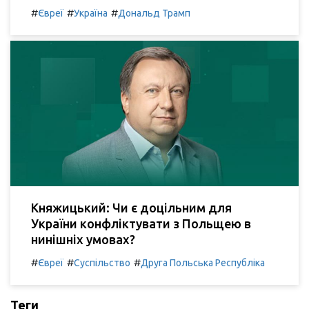
#
#
#
Євреї
Україна
Дональд Трамп
Княжицький: Чи є доцільним для
України конфліктувати з Польщею в
нинішніх умовах?
#
#
#
Євреї
Суспільство
Друга Польська Республіка
Теги