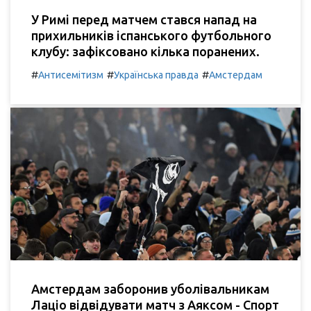
У Римі перед матчем стався напад на
прихильників іспанського футбольного
клубу: зафіксовано кілька поранених.
#
#
#
Антисемітизм
Українська правда
Амстердам
Амстердам заборонив уболівальникам
Лаціо відвідувати матч з Аяксом - Спорт