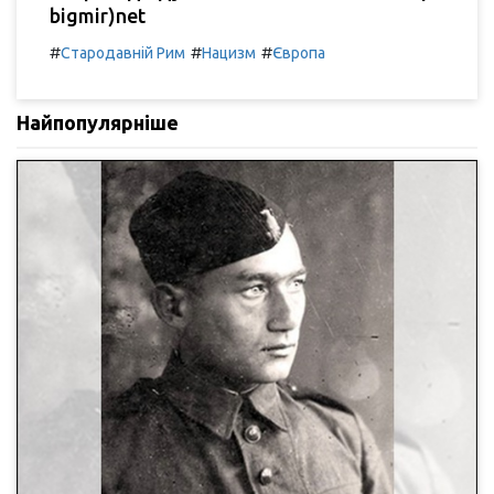
bigmir)net
#
#
#
Стародавній Рим
Нацизм
Європа
Найпопулярніше