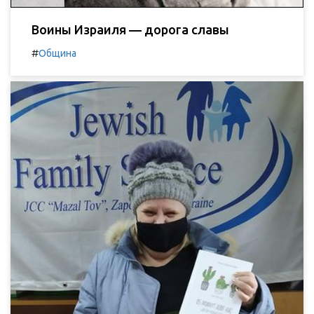
Воины Израиля — дорога славы
#
Община