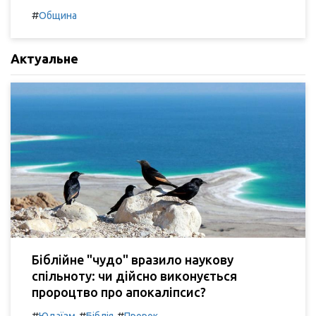
#
Община
Актуальне
Біблійне "чудо" вразило наукову
спільноту: чи дійсно виконується
пророцтво про апокаліпсис?
#
#
#
Юдаїзм
Біблія
Пророк