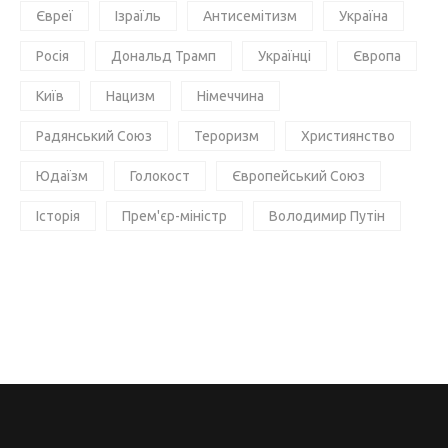
Євреї
Ізраїль
Антисемітизм
Україна
Росія
Дональд Трамп
Українці
Європа
Київ
Нацизм
Німеччина
Радянський Союз
Тероризм
Християнство
Юдаїзм
Голокост
Європейський Союз
Історія
Прем'єр-міністр
Володимир Путін