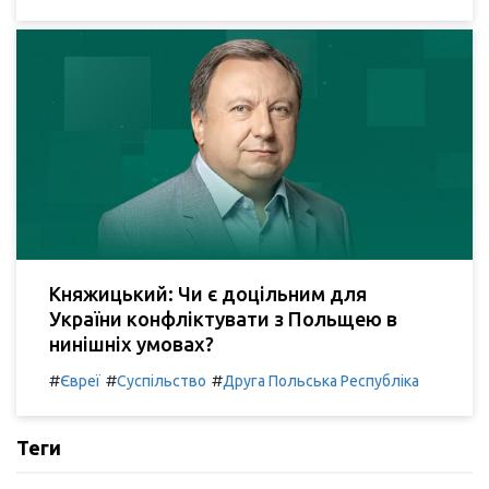
Княжицький: Чи є доцільним для
України конфліктувати з Польщею в
нинішніх умовах?
#
#
#
Євреї
Суспільство
Друга Польська Республіка
Теги