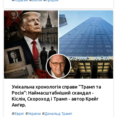
Унікальна хронологія справи "Трамп та
Росія": Наймасштабніший скандал -
Кіслін, Скороход і Трамп - автор Крейг
Анґер.
#
#
#
Євреї
Україна
Дональд Трамп