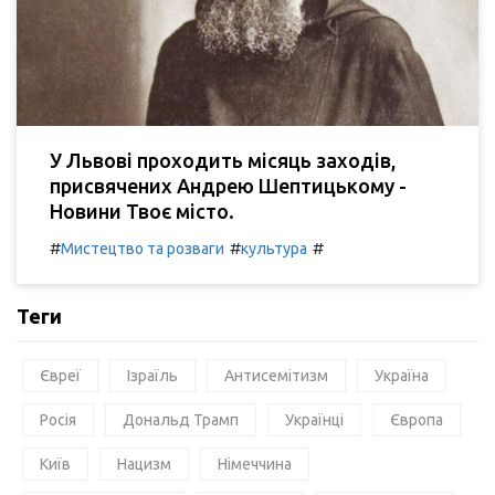
У Львові проходить місяць заходів,
присвячених Андрею Шептицькому -
Новини Твоє місто.
#
#
#
Мистецтво та розваги
культура
Теги
Євреї
Ізраїль
Антисемітизм
Україна
Росія
Дональд Трамп
Українці
Європа
Київ
Нацизм
Німеччина