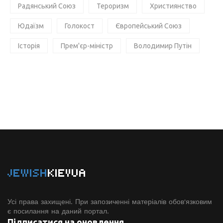
Радянський Союз
Тероризм
Християнство
Юдаїзм
Голокост
Європейський Союз
Історія
Прем'єр-міністр
Володимир Путін
JEWISH
KIEVUA
Усі права захищені. При запозиченні матеріалів обов'язковим
є посилання на даний портал.
Підписатися на оновлення