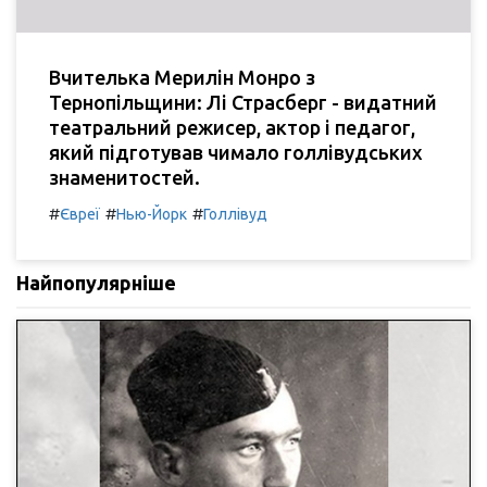
Вчителька Мерилін Монро з
Тернопільщини: Лі Страсберг - видатний
театральний режисер, актор і педагог,
який підготував чимало голлівудських
знаменитостей.
#
#
#
Євреї
Нью-Йорк
Голлівуд
Найпопулярніше