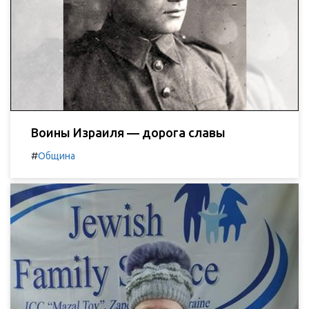
Воины Израиля — дорога славы
#
Община