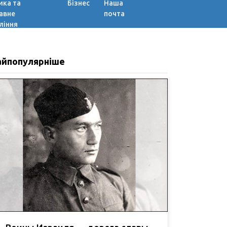
ика та
Бізнес
Наша
авне
почта
ління
айпопулярніше