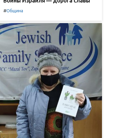
Воины Израиля — дорога славы
#
Община