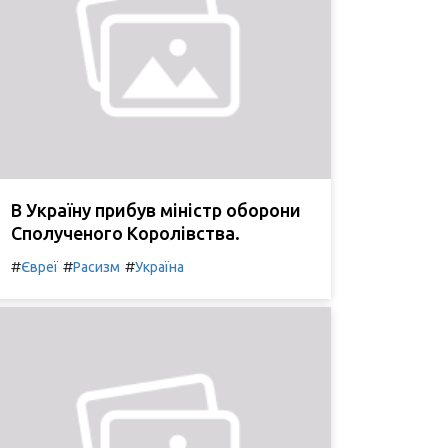
В Україну прибув міністр оборони
Сполученого Королівства.
#
#
#
Євреї
Расизм
Україна