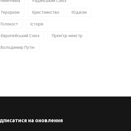
Німеччина
Радянський Союз
Тероризм
Християнство
Юдаїзм
Голокост
Історія
Європейський Союз
Прем'єр-міністр
Володимир Путін
ідписатися на оновлення