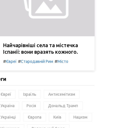
Найчарівніші села та містечка
Іспанії: вони вразять кожного.
#
#
#
Євреї
Стародавній Рим
Місто
еги
Євреї
Ізраїль
Антисемітизм
Україна
Росія
Дональд Трамп
Українці
Європа
Київ
Нацизм