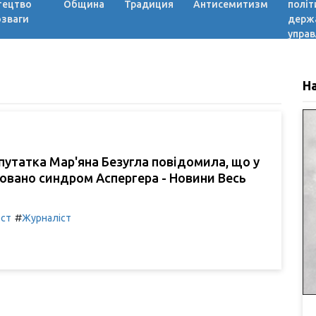
тецтво
Община
Традиция
Антисемитизм
політ
озваги
держ
управ
Н
утатка Мар'яна Безугла повідомила, що у
товано синдром Аспергера - Новини Весь
#
ост
Журналіст