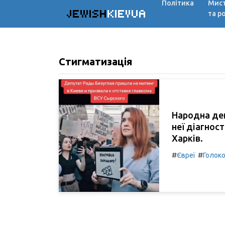
Політика
Мис
JEWISH
KIEVUA
та р
Стигматизація
Народна деп
неї діагнос
Харків.
#
#
Євреї
Голок