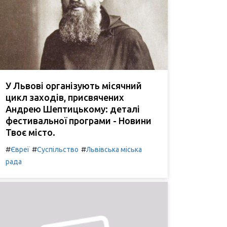
У Львові організують місячний
цикл заходів, присвячених
Андрею Шептицькому: деталі
фестивальної програми - Новини
Твоє місто.
#
#
#
Євреї
Суспільство
Львівська міська
рада