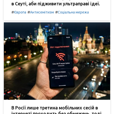
в Сеуті, аби підживити ультраправі ідеї.
#
#
#
Європа
Антисемітизм
Соціальна мережа
В Росії лише третина мобільних сесій в
інтернеті проходить без обмежень, тоді