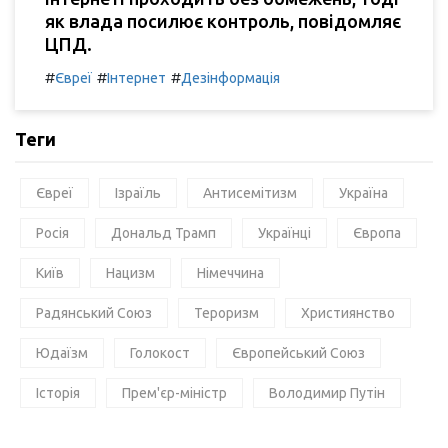
як влада посилює контроль, повідомляє
ЦПД.
#
#
#
Євреї
Інтернет
Дезінформація
Теги
Євреї
Ізраїль
Антисемітизм
Україна
Росія
Дональд Трамп
Українці
Європа
Київ
Нацизм
Німеччина
Радянський Союз
Тероризм
Християнство
Юдаїзм
Голокост
Європейський Союз
Історія
Прем'єр-міністр
Володимир Путін