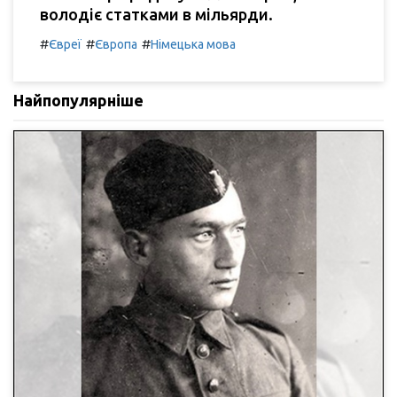
володіє статками в мільярди.
#
#
#
Євреї
Європа
Німецька мова
Найпопулярніше