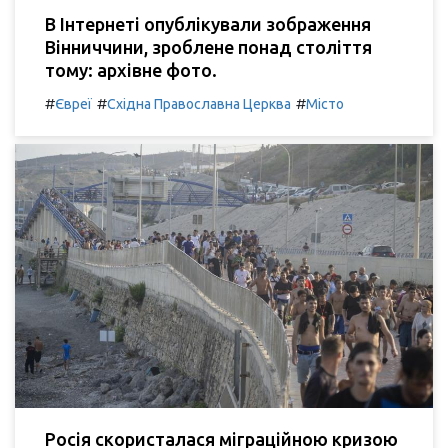
В Інтернеті опублікували зображення
Вінниччини, зроблене понад століття
тому: архівне фото.
#
#
#
Євреї
Східна Православна Церква
Місто
Росія скористалася міграційною кризою