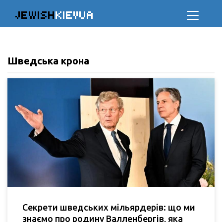
JEWISH
KIEVUA
Шведська крона
Секрети шведських мільярдерів: що ми
знаємо про родину Валленбергів, яка