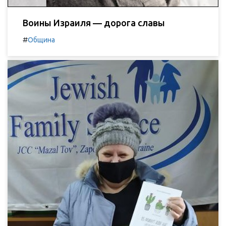
Воины Израиля — дорога славы
#
Община