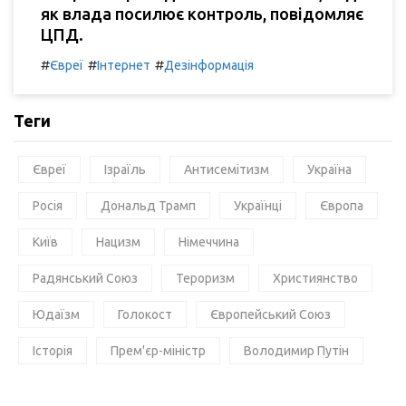
як влада посилює контроль, повідомляє
ЦПД.
#
#
#
Євреї
Інтернет
Дезінформація
Теги
Євреї
Ізраїль
Антисемітизм
Україна
Росія
Дональд Трамп
Українці
Європа
Київ
Нацизм
Німеччина
Радянський Союз
Тероризм
Християнство
Юдаїзм
Голокост
Європейський Союз
Історія
Прем'єр-міністр
Володимир Путін