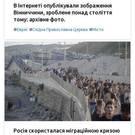
В Інтернеті опублікували зображення
Вінниччини, зроблене понад століття
тому: архівне фото.
#
#
#
Євреї
Східна Православна Церква
Місто
Росія скористалася міграційною кризою