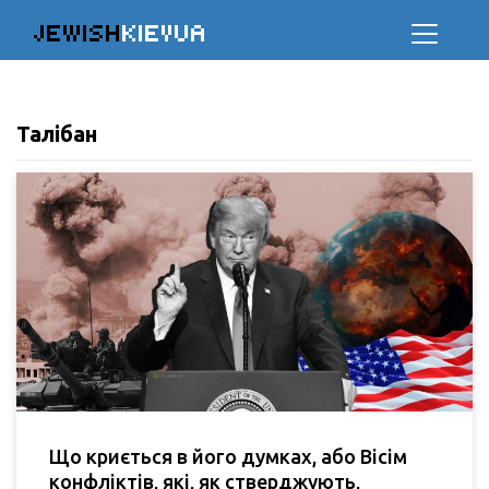
JEWISH
KIEVUA
Талібан
Що криється в його думках, або Вісім
конфліктів, які, як стверджують,