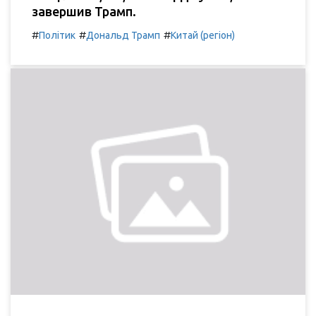
завершив Трамп.
#
#
#
Політик
Дональд Трамп
Китай (регіон)