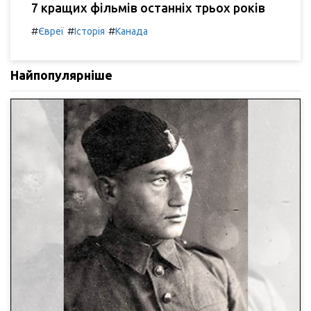
7 кращих фільмів останніх трьох років
#
#
#
Євреї
Історія
Канада
Найпопулярніше