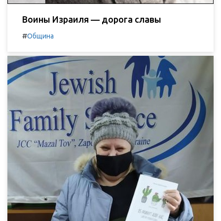
Воины Израиля — дорога славы
#
Община