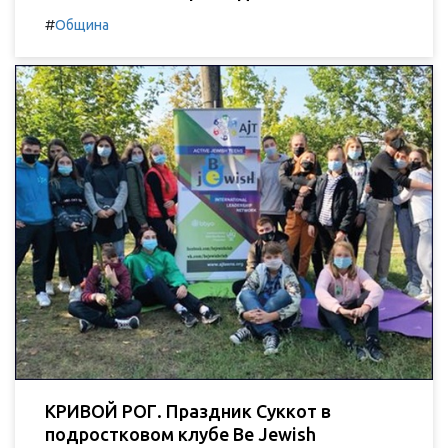
#
Община
КРИВОЙ РОГ. Праздник Суккот в
подростковом клубе Be Jewish