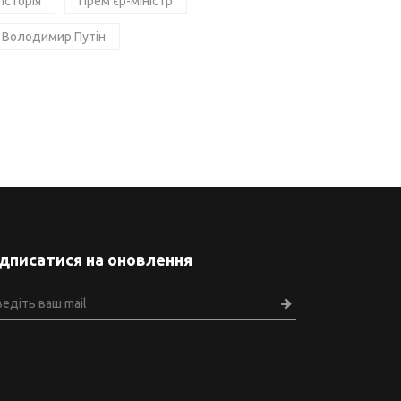
Історія
Прем'єр-міністр
Володимир Путін
ідписатися на оновлення