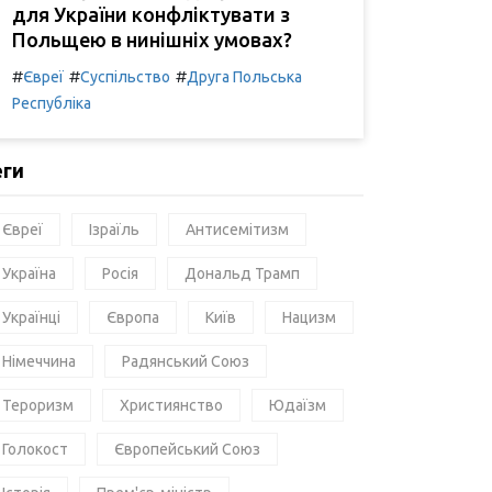
для України конфліктувати з
Польщею в нинішніх умовах?
#
#
#
Євреї
Суспільство
Друга Польська
Республіка
еги
Євреї
Ізраїль
Антисемітизм
Україна
Росія
Дональд Трамп
Українці
Європа
Київ
Нацизм
Німеччина
Радянський Союз
Тероризм
Християнство
Юдаїзм
Голокост
Європейський Союз