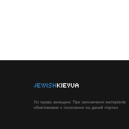
JEWISH
KIEVUA
Усі права захищені. При запозиченні матеріалів
обов'язковим є посилання на даний портал.