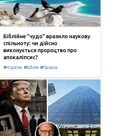
Біблійне "чудо" вразило наукову
спільноту: чи дійсно
виконується пророцтво про
апокаліпсис?
#
#
#
Юдаїзм
Біблія
Пророк