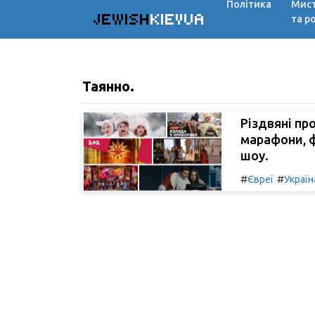
Політика
Мис
JEWISH
KIEVUA
та р
Таянно.
Різдвяні пр
марафони, ф
шоу.
#
#
Євреї
Україн