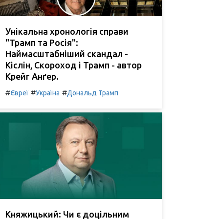
Унікальна хронологія справи
"Трамп та Росія":
Наймасштабніший скандал -
Кіслін, Скороход і Трамп - автор
Крейг Анґер.
#
#
#
Євреї
Україна
Дональд Трамп
Княжицький: Чи є доцільним