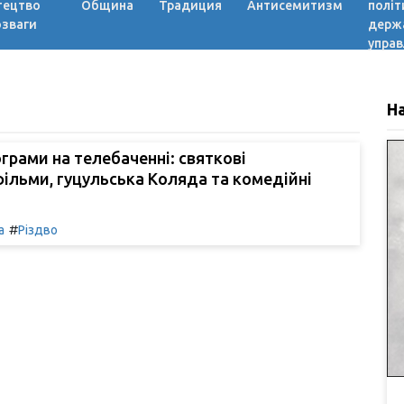
тецтво
Община
Традиция
Антисемитизм
політ
озваги
держ
управ
Н
ограми на телебаченні: святкові
ільми, гуцульська Коляда та комедійні
#
а
Різдво