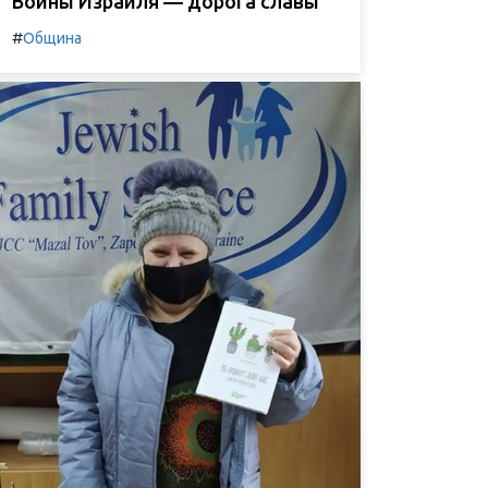
Воины Израиля — дорога славы
#
Община