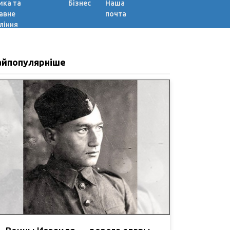
ика та
Бізнес
Наша
авне
почта
ління
айпопулярніше