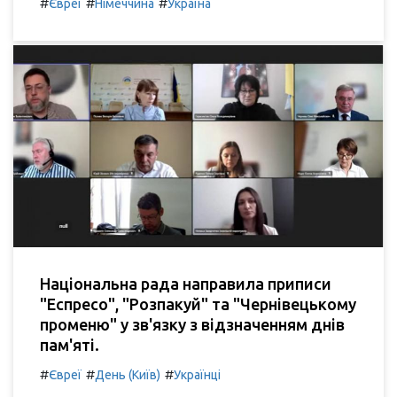
#
#
#
Євреї
Німеччина
Україна
Національна рада направила приписи
"Еспресо", "Розпакуй" та "Чернівецькому
променю" у зв'язку з відзначенням днів
пам'яті.
#
#
#
Євреї
День (Київ)
Українці