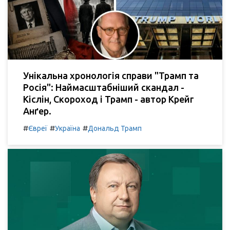
Унікальна хронологія справи "Трамп та
Росія": Наймасштабніший скандал -
Кіслін, Скороход і Трамп - автор Крейг
Анґер.
#
#
#
Євреї
Україна
Дональд Трамп