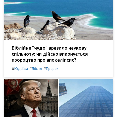
Біблійне "чудо" вразило наукову
спільноту: чи дійсно виконується
пророцтво про апокаліпсис?
#
#
#
Юдаїзм
Біблія
Пророк