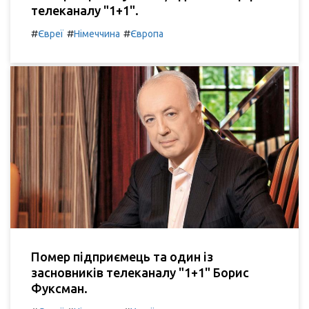
телеканалу "1+1".
#
#
#
Євреї
Німеччина
Європа
Помер підприємець та один із
засновників телеканалу "1+1" Борис
Фуксман.