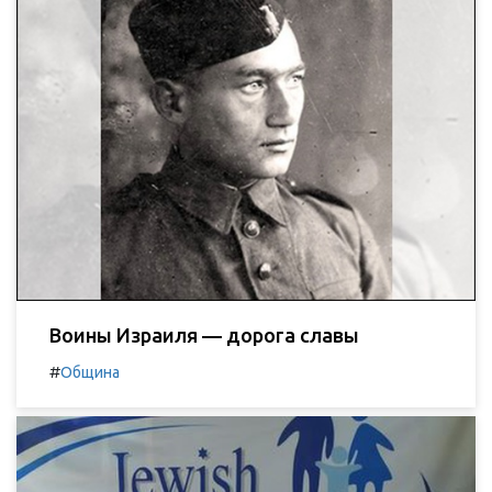
Воины Израиля — дорога славы
#
Община