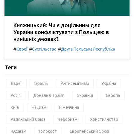
Княжицький: Чи є доцільним для
України конфліктувати з Польщею в
нинішніх умовах?
#
#
#
Євреї
Суспільство
Друга Польська Республіка
Теги
Євреї
Ізраїль
Антисемітизм
Україна
Росія
Дональд Трамп
Українці
Європа
Київ
Нацизм
Німеччина
Радянський Союз
Тероризм
Християнство
Юдаїзм
Голокост
Європейський Союз