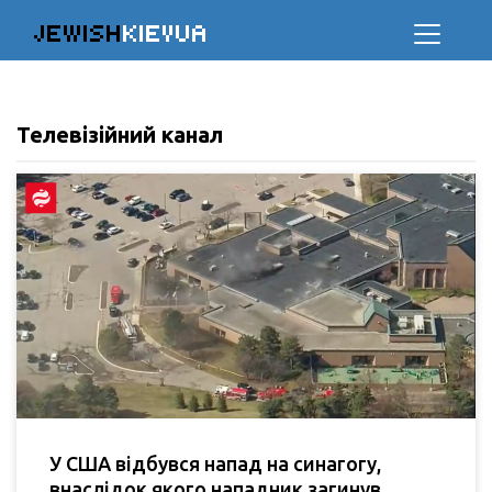
JEWISH
KIEVUA
Телевізійний канал
У США відбувся напад на синагогу,
внаслідок якого нападник загинув.