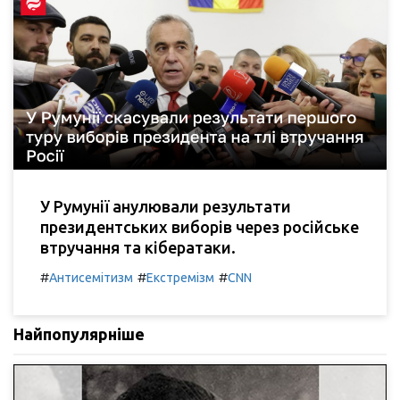
У Румунії анулювали результати
президентських виборів через російське
втручання та кібератаки.
#
#
#
Антисемітизм
Екстремізм
CNN
Найпопулярніше