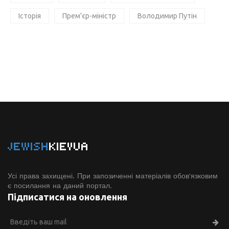
Історія
Прем'єр-міністр
Володимир Путін
JEWISH
KIEVUA
Усі права захищені. При запозиченні матеріалів обов'язковим
є посилання на даний портал.
Підписатися на оновлення