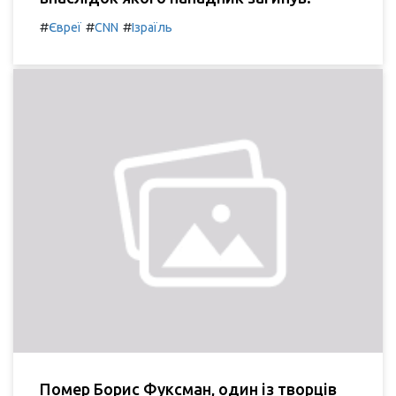
#
#
#
Євреї
CNN
Ізраїль
Помер Борис Фуксман, один із творців