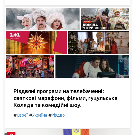
Різдвяні програми на телебаченні:
святкові марафони, фільми, гуцульська
Коляда та комедійні шоу.
#
#
#
Євреї
Україна
Різдво