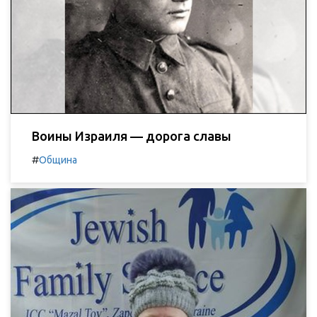
Воины Израиля — дорога славы
#
Община