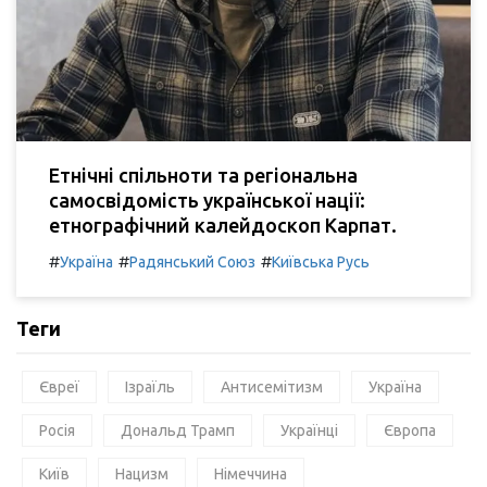
Етнічні спільноти та регіональна
самосвідомість української нації:
етнографічний калейдоскоп Карпат.
#
#
#
Україна
Радянський Союз
Київська Русь
Теги
Євреї
Ізраїль
Антисемітизм
Україна
Росія
Дональд Трамп
Українці
Європа
Київ
Нацизм
Німеччина