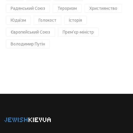
Радянський Союз
Тероризм
Християнство
Юдаїзм
Голокост
Історія
Європейський Союз
Прем'єр-міністр
Володимир Путін
JEWISH
KIEVUA