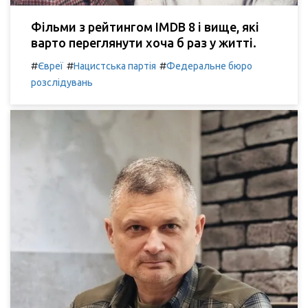
Фільми з рейтингом IMDB 8 і вище, які
варто переглянути хоча б раз у житті.
#
#
#
Євреї
Нацистська партія
Федеральне бюро
розслідувань