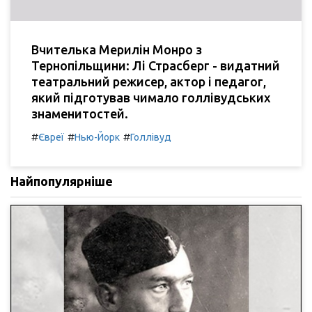
Вчителька Мерилін Монро з
Тернопільщини: Лі Страсберг - видатний
театральний режисер, актор і педагог,
який підготував чимало голлівудських
знаменитостей.
#
#
#
Євреї
Нью-Йорк
Голлівуд
Найпопулярніше