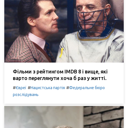
Фільми з рейтингом IMDB 8 і вище, які
варто переглянути хоча б раз у житті.
#
#
#
Євреї
Нацистська партія
Федеральне бюро
розслідувань