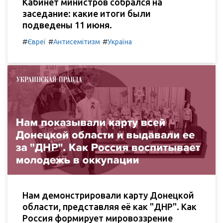
Кабинет министров собрался на
заседание: какие итоги были
подведены 11 июня.
#
#
#
Євреї
Антисемітизм
Україна
Нам демонстрировали карту Донецкой
области, представляя её как "ДНР". Как
Россия формирует мировоззрение