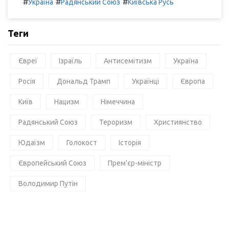
#
#
#
Україна
Радянський Союз
Київська Русь
Теги
Євреї
Ізраїль
Антисемітизм
Україна
Росія
Дональд Трамп
Українці
Європа
Київ
Нацизм
Німеччина
Радянський Союз
Тероризм
Християнство
Юдаїзм
Голокост
Історія
Європейський Союз
Прем'єр-міністр
Володимир Путін