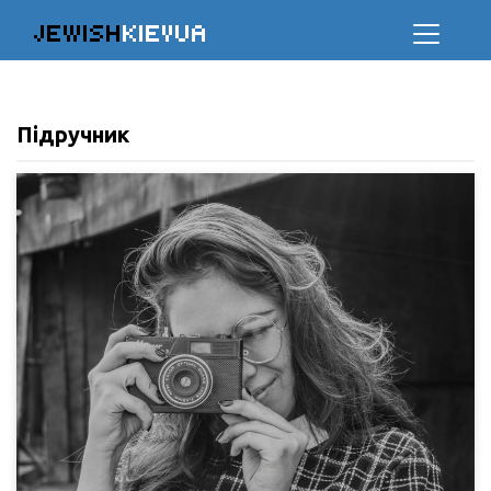
JEWISH
KIEVUA
Підручник