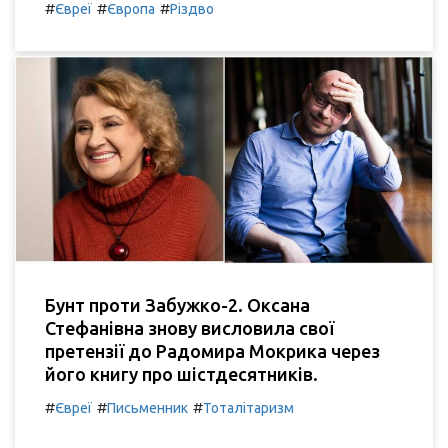
#
#
#
Євреї
Європа
Різдво
Бунт проти Забужко-2. Оксана
Стефанівна знову висловила свої
претензії до Радомира Мокрика через
його книгу про шістдесятників.
#
#
#
Євреї
Письменник
Тоталітаризм