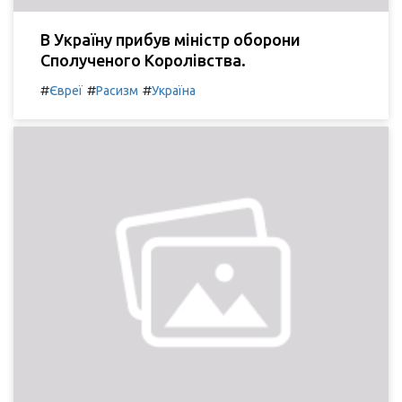
В Україну прибув міністр оборони
Сполученого Королівства.
#
#
#
Євреї
Расизм
Україна