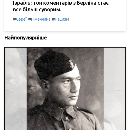
Ізраїль: тон коментарів з Берліна стає
все більш суворим.
#
#
#
Євреї
Німеччина
Нацизм
Найпопулярніше