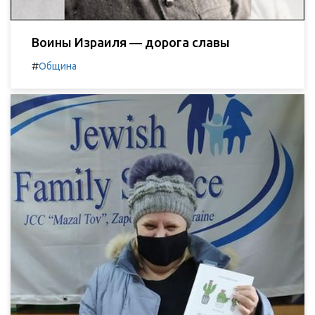
Воины Израиля — дорога славы
#
Община