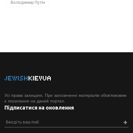
Володимир Путін
JEWISH
KIEVUA
Усі права захищені. При запозиченні матеріалів обов'язковим
є посилання на даний портал.
Підписатися на оновлення