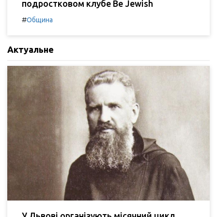
подростковом клубе Be Jewish
#
Община
Актуальне
У Львові організують місячний цикл