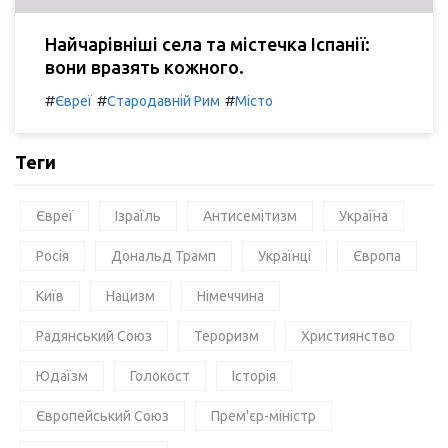
Найчарівніші села та містечка Іспанії:
вони вразять кожного.
#
#
#
Євреї
Стародавній Рим
Місто
Теги
Євреї
Ізраїль
Антисемітизм
Україна
Росія
Дональд Трамп
Українці
Європа
Київ
Нацизм
Німеччина
Радянський Союз
Тероризм
Християнство
Юдаїзм
Голокост
Історія
Європейський Союз
Прем'єр-міністр