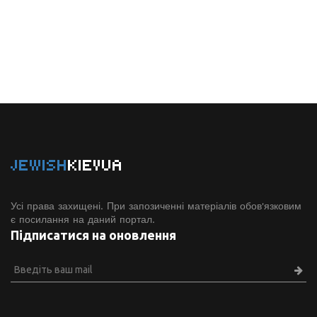
JEWISH
KIEVUA
Усі права захищені. При запозиченні матеріалів обов'язковим
є посилання на даний портал.
Підписатися на оновлення