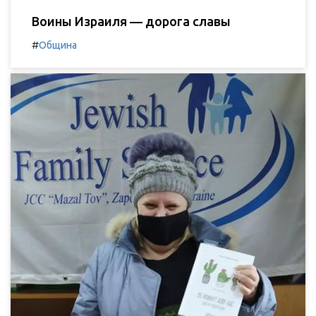
Воины Израиля — дорога славы
#
Община