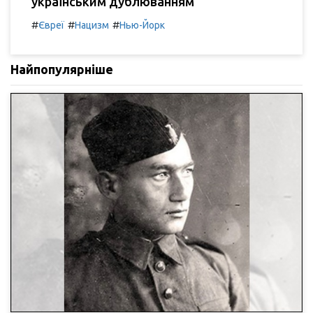
українським дублюванням
#
#
#
Євреї
Нацизм
Нью-Йорк
Найпопулярніше