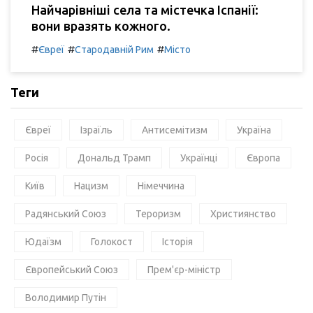
Найчарівніші села та містечка Іспанії:
вони вразять кожного.
#
#
#
Євреї
Стародавній Рим
Місто
Теги
Євреї
Ізраїль
Антисемітизм
Україна
Росія
Дональд Трамп
Українці
Європа
Київ
Нацизм
Німеччина
Радянський Союз
Тероризм
Християнство
Юдаїзм
Голокост
Історія
Європейський Союз
Прем'єр-міністр
Володимир Путін