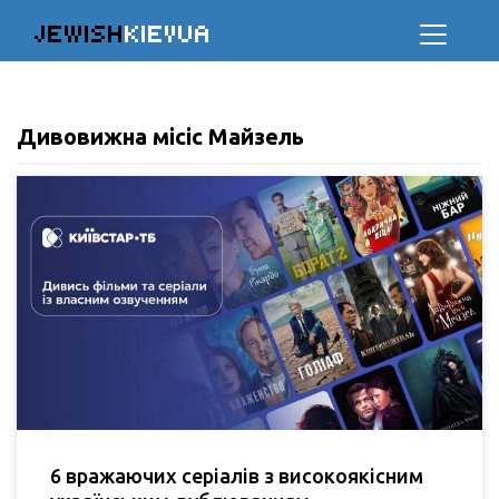
JEWISH
KIEVUA
Дивовижна місіс Майзель
6 вражаючих серіалів з високоякісним