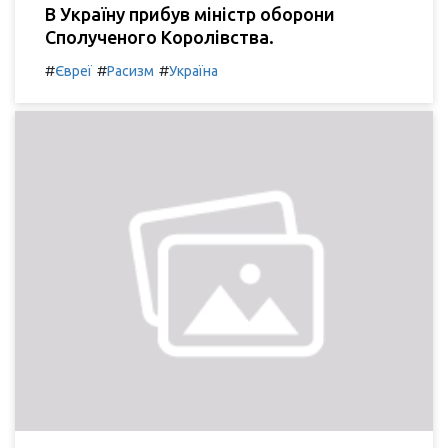
В Україну прибув міністр оборони
Сполученого Королівства.
#
#
#
Євреї
Расизм
Україна