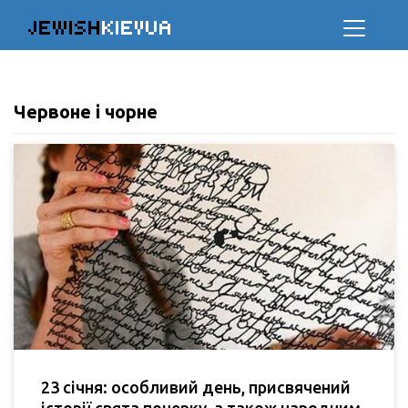
JEWISH
KIEVUA
Червоне і чорне
23 січня: особливий день, присвячений
історії свята почерку, а також народним