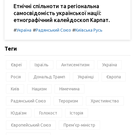
Етнічні спільноти та регіональна
самосвідомість української нації:
етнографічний калейдоскоп Карпат.
#
#
#
Україна
Радянський Союз
Київська Русь
Теги
Євреї
Ізраїль
Антисемітизм
Україна
Росія
Дональд Трамп
Українці
Європа
Київ
Нацизм
Німеччина
Радянський Союз
Тероризм
Християнство
Юдаїзм
Голокост
Історія
Європейський Союз
Прем'єр-міністр