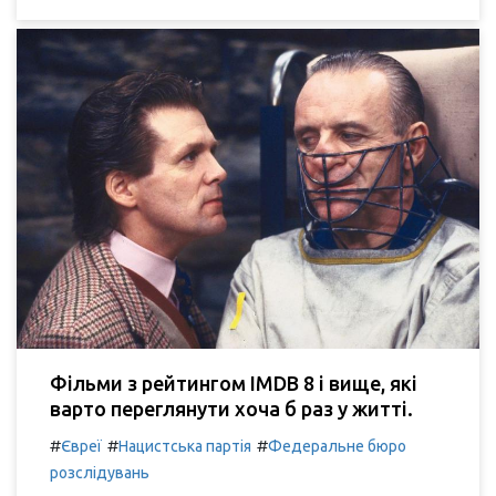
Фільми з рейтингом IMDB 8 і вище, які
варто переглянути хоча б раз у житті.
#
#
#
Євреї
Нацистська партія
Федеральне бюро
розслідувань