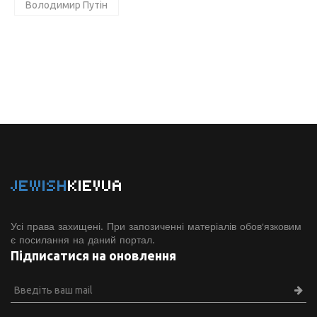
Володимир Путін
JEWISH
KIEVUA
Усі права захищені. При запозиченні матеріалів обов'язковим
є посилання на даний портал.
Підписатися на оновлення