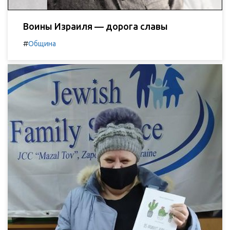
Воины Израиля — дорога славы
#
Община