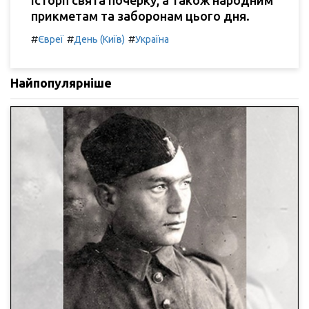
прикметам та заборонам цього дня.
#
#
#
Євреї
День (Київ)
Україна
Найпопулярніше