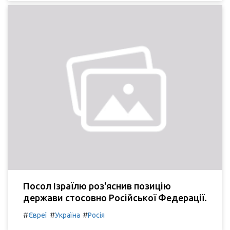
Посол Ізраїлю роз'яснив позицію
держави стосовно Російської Федерації.
#
#
#
Євреї
Україна
Росія