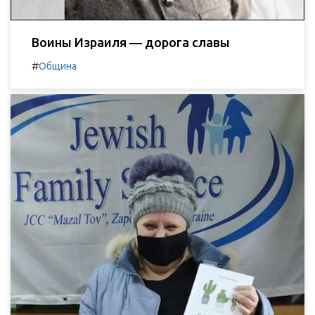
Воины Израиля — дорога славы
#
Община