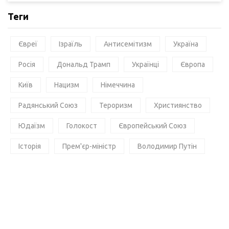
Теги
Євреї
Ізраїль
Антисемітизм
Україна
Росія
Дональд Трамп
Українці
Європа
Київ
Нацизм
Німеччина
Радянський Союз
Тероризм
Християнство
Юдаїзм
Голокост
Європейський Союз
Історія
Прем'єр-міністр
Володимир Путін