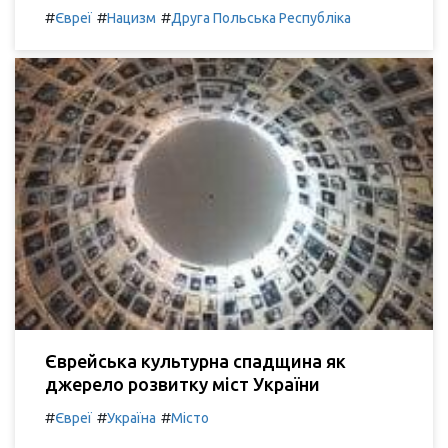
#
#
#
Євреї
Нацизм
Друга Польська Республіка
Єврейська культурна спадщина як
джерело розвитку міст України
#
#
#
Євреї
Україна
Місто