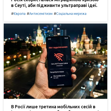
в Сеуті, аби підживити ультраправі ідеї.
#
#
#
Європа
Антисемітизм
Соціальна мережа
В Росії лише третина мобільних сесій в