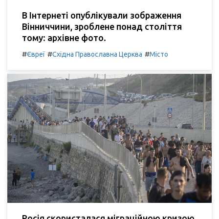
В Інтернеті опублікували зображення
Вінниччини, зроблене понад століття
тому: архівне фото.
#
#
#
Євреї
Східна Православна Церква
Місто
Росія скористалася міграційною кризою