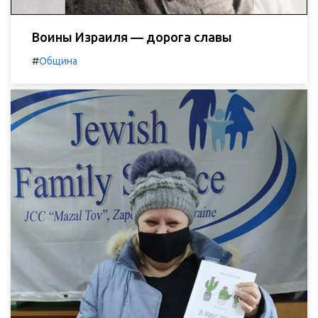
Воины Израиля — дорога славы
#
Община