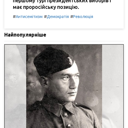
першому турі президентських виборів і
має проросійську позицію.
#
#
#
Антисемітизм
Демократія
Революція
Найпопулярніше