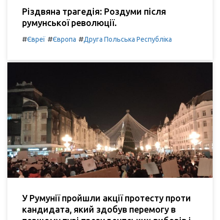
Різдвяна трагедія: Роздуми після
румунської революції.
#
#
#
Євреї
Європа
Друга Польська Республіка
У Румунії пройшли акції протесту проти
кандидата, який здобув перемогу в