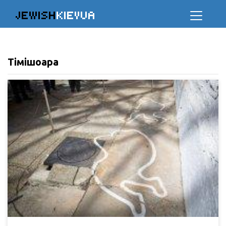
JEWISH
KIEVUA
Тімішоара