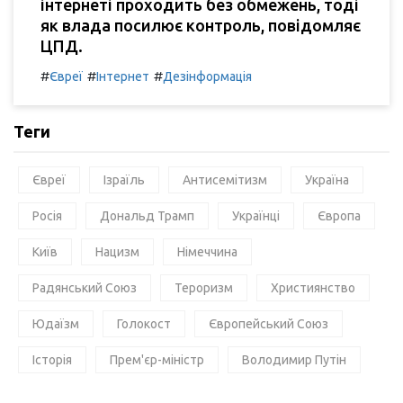
інтернеті проходить без обмежень, тоді
як влада посилює контроль, повідомляє
ЦПД.
#
#
#
Євреї
Інтернет
Дезінформація
Теги
Євреї
Ізраїль
Антисемітизм
Україна
Росія
Дональд Трамп
Українці
Європа
Київ
Нацизм
Німеччина
Радянський Союз
Тероризм
Християнство
Юдаїзм
Голокост
Європейський Союз
Історія
Прем'єр-міністр
Володимир Путін