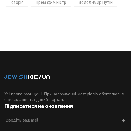
Історія
Прем'єр-міністр
Володимир Путін
JEWISH
KIEVUA
Усі права захищені. При запозиченні матеріалів обов'язковим
є посилання на даний портал.
Підписатися на оновлення