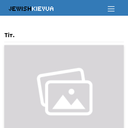
JEWISH
KIEVUA
Тіт.