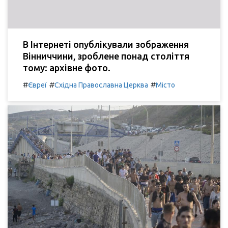
В Інтернеті опублікували зображення
Вінниччини, зроблене понад століття
тому: архівне фото.
#
#
#
Євреї
Східна Православна Церква
Місто