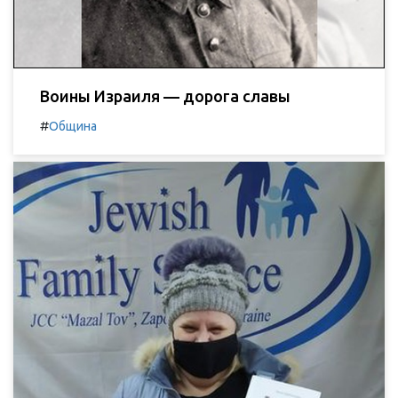
Воины Израиля — дорога славы
#
Община