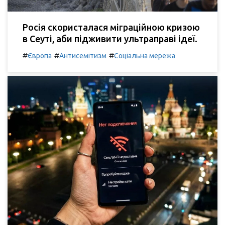
Росія скористалася міграційною кризою
в Сеуті, аби підживити ультраправі ідеї.
#
#
#
Європа
Антисемітизм
Соціальна мережа