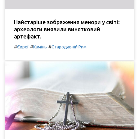
Найстаріше зображення менори у світі:
археологи виявили винятковий
артефакт.
#
#
#
Євреї
Камінь
Стародавній Рим