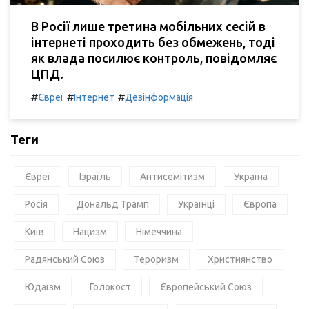
В Росії лише третина мобільних сесій в
інтернеті проходить без обмежень, тоді
як влада посилює контроль, повідомляє
ЦПД.
#
#
#
Євреї
Інтернет
Дезінформація
Теги
Євреї
Ізраїль
Антисемітизм
Україна
Росія
Дональд Трамп
Українці
Європа
Київ
Нацизм
Німеччина
Радянський Союз
Тероризм
Християнство
Юдаїзм
Голокост
Європейський Союз