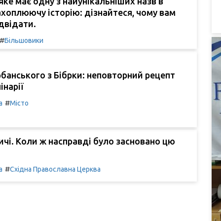
яке має одну з найунікальніших назв в
захоплюючу історію: дізнайтеся, чому вам
ідвідати.
#
Більшовики
банського з Бібрки: неповторний рецепт
інарії
#
а
Місто
чі. Коли ж насправді було засновано цю
#
а
Східна Православна Церква