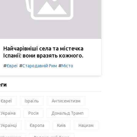
Найчарівніші села та містечка
Іспанії: вони вразять кожного.
#
#
#
Євреї
Стародавній Рим
Місто
еги
Євреї
Ізраїль
Антисемітизм
Україна
Росія
Дональд Трамп
Українці
Європа
Київ
Нацизм