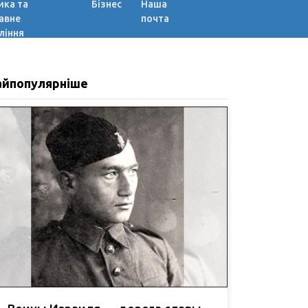
ика та
Бізнес
Наша
авне
почта
ління
айпопулярніше