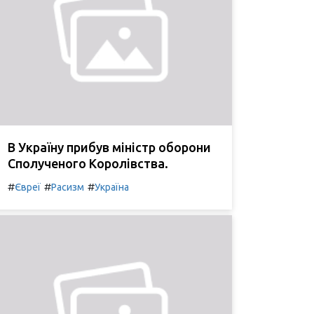
В Україну прибув міністр оборони
Сполученого Королівства.
#
#
#
Євреї
Расизм
Україна