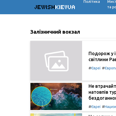
Політика
Мис
JEWISH
KIEVUA
та р
Залізничний вокзал
Подорож у і
світлини Ра
#
#
Євреї
Європ
Не втрачайт
натовпів ту
бездоганно
#
#
Євреї
Нациз