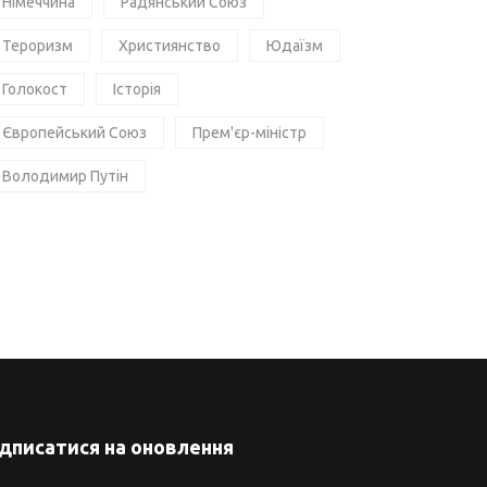
Німеччина
Радянський Союз
Тероризм
Християнство
Юдаїзм
Голокост
Історія
Європейський Союз
Прем'єр-міністр
Володимир Путін
ідписатися на оновлення