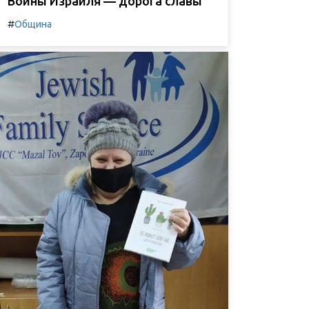
Воины Израиля — дорога славы
#
Община