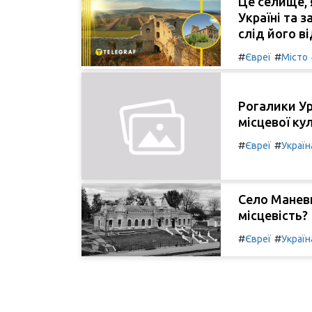
Це селище, 
Україні та 
слід його в
#
#
Євреї
Місто
Рогалики Ур
місцевої кул
#
#
Євреї
Україн
Село Маневи
місцевість?
#
#
Євреї
Україн