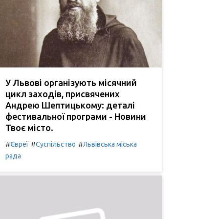
У Львові організують місячний
цикл заходів, присвячених
Андрею Шептицькому: деталі
фестивальної програми - Новини
Твоє місто.
#
#
#
Євреї
Суспільство
Львівська міська
рада