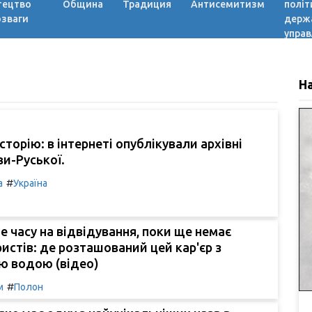
тецтво
Община
Традиция
Антисемитизм
політ
озваги
держ
управ
Н
сторію: в інтернеті опублікували архівні
ви-Руської.
#
а
Україна
е часу на відвідування, поки ще немає
ристів: де розташований цей кар'єр з
ю водою (відео)
#
м
Полон