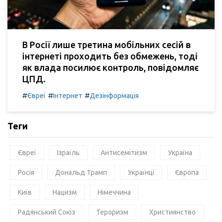
В Росії лише третина мобільних сесій в
інтернеті проходить без обмежень, тоді
як влада посилює контроль, повідомляє
ЦПД.
#
#
#
Євреї
Інтернет
Дезінформація
Теги
Євреї
Ізраїль
Антисемітизм
Україна
Росія
Дональд Трамп
Українці
Європа
Київ
Нацизм
Німеччина
Радянський Союз
Тероризм
Християнство