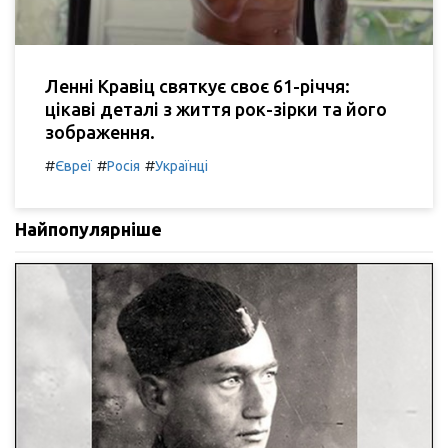
Ленні Кравіц святкує своє 61-річчя:
цікаві деталі з життя рок-зірки та його
зображення.
#
#
#
Євреї
Росія
Українці
Найпопулярніше