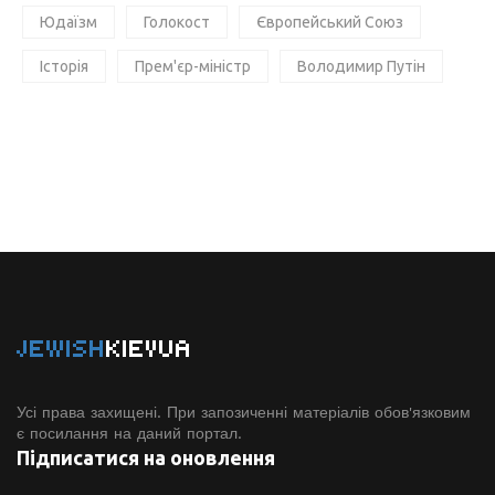
Юдаїзм
Голокост
Європейський Союз
Історія
Прем'єр-міністр
Володимир Путін
JEWISH
KIEVUA
Усі права захищені. При запозиченні матеріалів обов'язковим
є посилання на даний портал.
Підписатися на оновлення