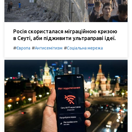
Росія скористалася міграційною кризою
в Сеуті, аби підживити ультраправі ідеї.
#
#
#
Європа
Антисемітизм
Соціальна мережа