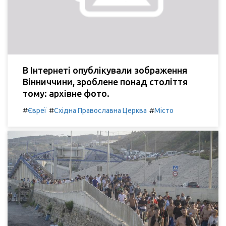
В Інтернеті опублікували зображення
Вінниччини, зроблене понад століття
тому: архівне фото.
#
#
#
Євреї
Східна Православна Церква
Місто