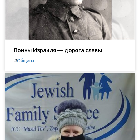
Воины Израиля — дорога славы
#
Община