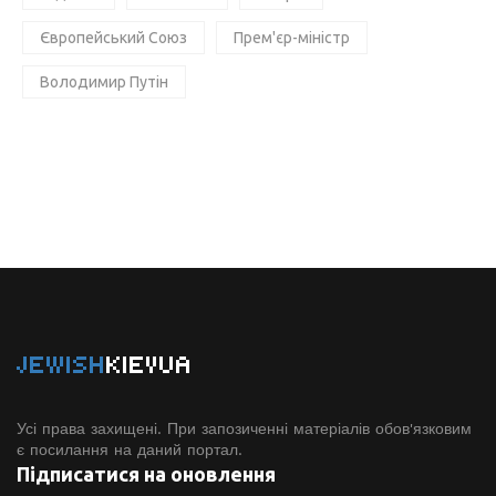
Європейський Союз
Прем'єр-міністр
Володимир Путін
JEWISH
KIEVUA
Усі права захищені. При запозиченні матеріалів обов'язковим
є посилання на даний портал.
Підписатися на оновлення