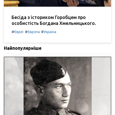
Бесіда з істориком Горобцем про
особистість Богдана Хмельницького.
#
#
#
Євреї
Європа
Україна
Найпопулярніше