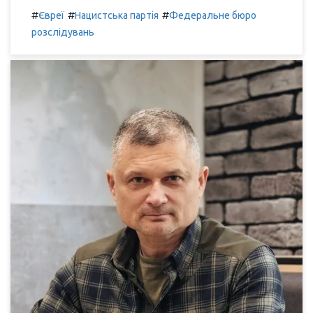
#
#
#
Євреї
Нацистська партія
Федеральне бюро
розслідувань