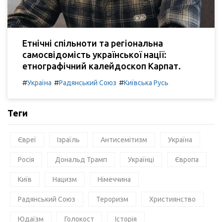
Етнічні спільноти та регіональна
самосвідомість української нації:
етнографічний калейдоскоп Карпат.
#
#
#
Україна
Радянський Союз
Київська Русь
Теги
Євреї
Ізраїль
Антисемітизм
Україна
Росія
Дональд Трамп
Українці
Європа
Київ
Нацизм
Німеччина
Радянський Союз
Тероризм
Християнство
Юдаїзм
Голокост
Історія