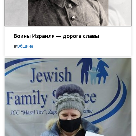
Воины Израиля — дорога славы
#
Община