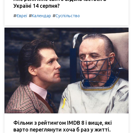
Україні 14 серпня?
#
#
#
Євреї
Календар
Суспільство
Фільми з рейтингом IMDB 8 і вище, які
варто переглянути хоча б раз у житті.