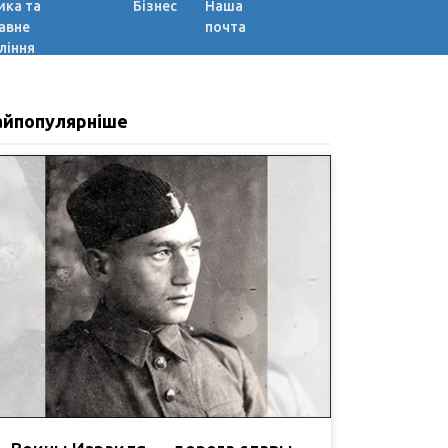
ика та
Бізнес
Наша
авне
почта
ління
айпопулярніше