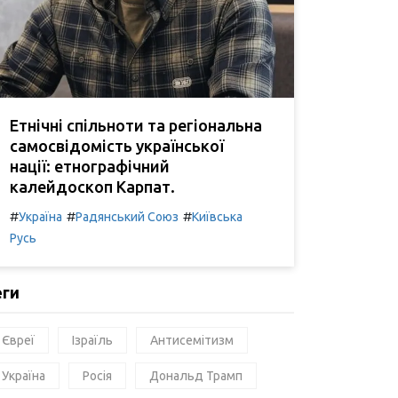
Етнічні спільноти та регіональна
самосвідомість української
нації: етнографічний
калейдоскоп Карпат.
#
#
#
Україна
Радянський Союз
Київська
Русь
еги
Євреї
Ізраїль
Антисемітизм
Україна
Росія
Дональд Трамп