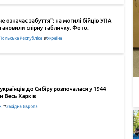
е означає забуття": на могилі бійців УПА
тановили спірну табличку. Фото.
#
Польська Республіка
Україна
українців до Сибіру розпочалася у 1944
ни Весь Харків
#
м
Західна Європа