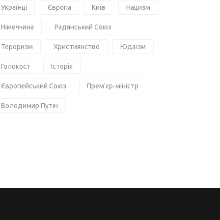
Українці
Європа
Київ
Нацизм
Німеччина
Радянський Союз
Тероризм
Християнство
Юдаїзм
Голокост
Історія
Європейський Союз
Прем'єр-міністр
Володимир Путін