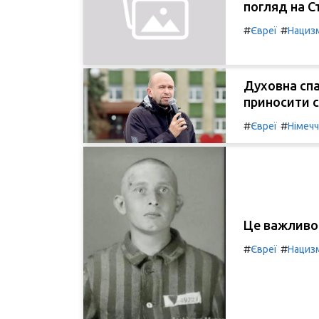
погляд на С
#
#
Євреї
Нациз
Духовна сп
приносити с
#
#
Євреї
Німеч
Це важливо 
#
#
Євреї
Нациз