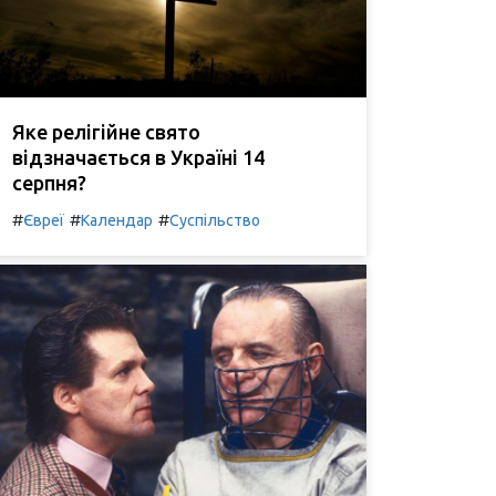
Яке релігійне свято
відзначається в Україні 14
серпня?
#
#
#
Євреї
Календар
Суспільство