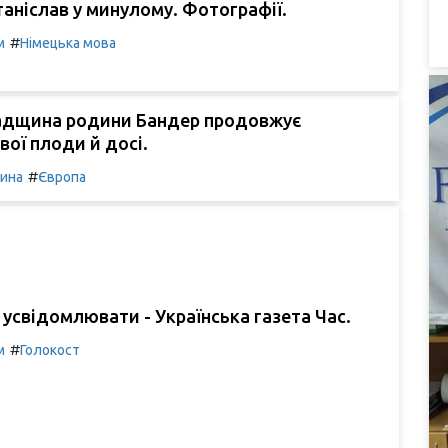
таніслав у минулому. Фотографії.
#
м
Німецька мова
адщина родини Бандер продовжує
вої плоди й досі.
#
чина
Європа
усвідомлювати - Українська газета Час.
#
м
Голокост