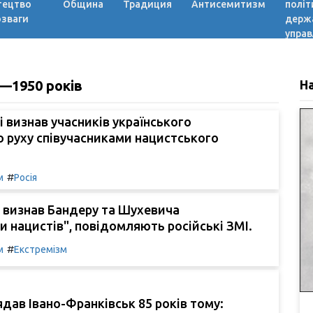
тецтво
Община
Традиция
Антисемитизм
політ
озваги
держ
управ
0—1950 років
Н
і визнав учасників українського
 руху співучасниками нацистського
#
м
Росія
 визнав Бандеру та Шухевича
 нацистів", повідомляють російські ЗМІ.
#
м
Екстремізм
ядав Івано-Франківськ 85 років тому: