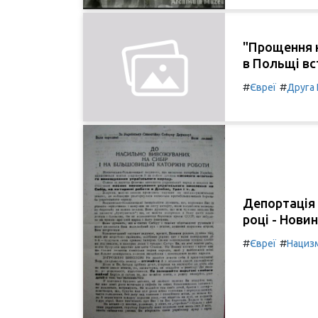
"Прощення н
в Польщі вс
#
#
Євреї
Друга 
Депортація 
році - Нови
#
#
Євреї
Нациз