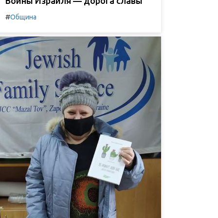
Воины Израиля — дорога славы
#
Община