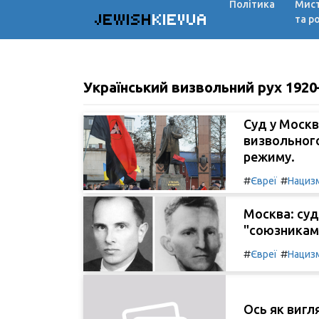
Політика
Мис
JEWISH
KIEVUA
та р
Український визвольний рух 192
Суд у Москв
визвольного
режиму.
#
#
Євреї
Нациз
Москва: суд
"союзниками
#
#
Євреї
Нациз
Ось як вигл