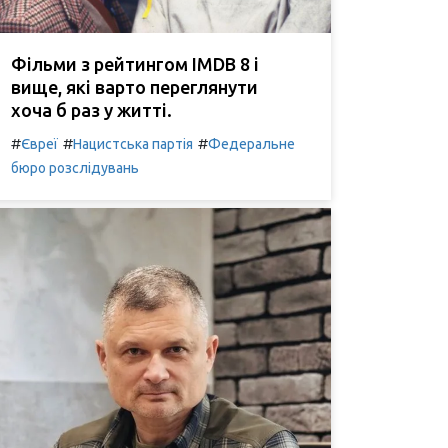
Фільми з рейтингом IMDB 8 і
вище, які варто переглянути
хоча б раз у житті.
#
#
#
Євреї
Нацистська партія
Федеральне
бюро розслідувань