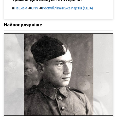
#
#
#
Нацизм
CNN
Республіканська партія (США)
Найпопулярніше