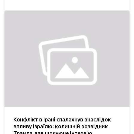
Конфлікт в Ірані спалахнув внаслідок
впливу Ізраїлю: колишній розвідник
Трампа дав шокуюче інтерв'ю.