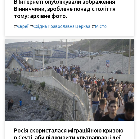
В Інтернеті опублікували зображення
Вінниччини, зроблене понад століття
тому: архівне фото.
#
#
#
Євреї
Східна Православна Церква
Місто
Росія скористалася міграційною кризою
в Сеуті, аби підживити ультраправі ідеї.