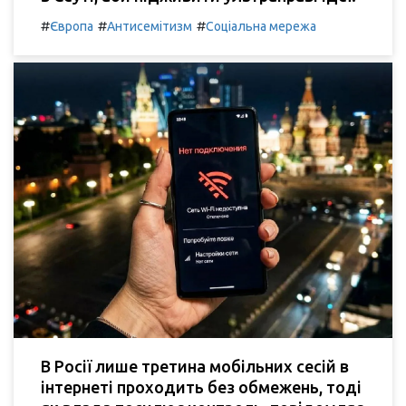
#
#
#
Європа
Антисемітизм
Соціальна мережа
В Росії лише третина мобільних сесій в
інтернеті проходить без обмежень, тоді