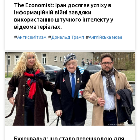
The Economist: Іран досягає успіху в
інформаційній війні завдяки
використанню штучного інтелекту у
відеоматеріалах.
#
#
#
Антисемітизм
Дональд Трамп
Англійська мова
Бухенвальд: що стало перешкодою для