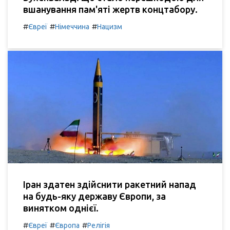
вшанування пам'яті жертв концтабору.
#
#
#
Євреї
Німеччина
Нацизм
Іран здатен здійснити ракетний напад
на будь-яку державу Європи, за
винятком однієї.
#
#
#
Євреї
Європа
Релігія