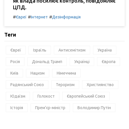
як влада посилює контроль, повідомляє
ЦПД.
#
#
#
Євреї
Інтернет
Дезінформація
Теги
Євреї
Ізраїль
Антисемітизм
Україна
Росія
Дональд Трамп
Українці
Європа
Київ
Нацизм
Німеччина
Радянський Союз
Тероризм
Християнство
Юдаїзм
Голокост
Європейський Союз
Історія
Прем'єр-міністр
Володимир Путін