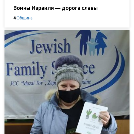
Воины Израиля — дорога славы
#
Община