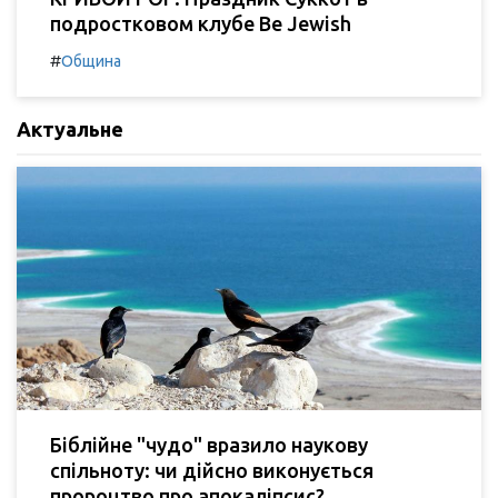
подростковом клубе Be Jewish
#
Община
Актуальне
Біблійне "чудо" вразило наукову
спільноту: чи дійсно виконується
пророцтво про апокаліпсис?