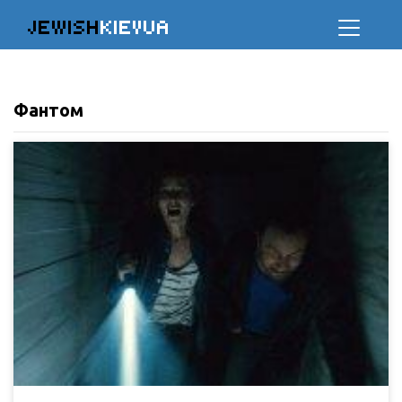
JEWISH
KIEVUA
Фантом