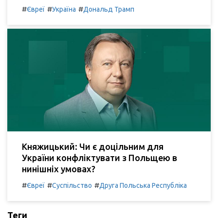
#
#
#
Євреї
Україна
Дональд Трамп
Княжицький: Чи є доцільним для
України конфліктувати з Польщею в
нинішніх умовах?
#
#
#
Євреї
Суспільство
Друга Польська Республіка
Теги