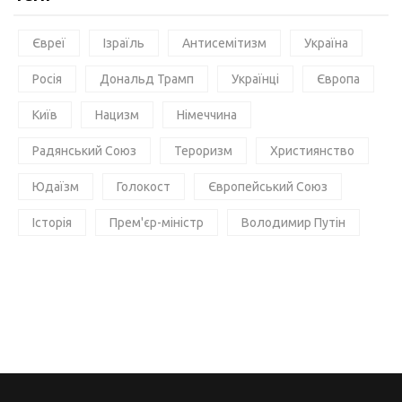
Євреї
Ізраїль
Антисемітизм
Україна
Росія
Дональд Трамп
Українці
Європа
Київ
Нацизм
Німеччина
Радянський Союз
Тероризм
Християнство
Юдаїзм
Голокост
Європейський Союз
Історія
Прем'єр-міністр
Володимир Путін