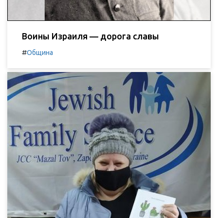
Воины Израиля — дорога славы
#
Община