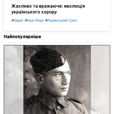
Жахливо та вражаюче: еволюція
українського хорору
#
#
#
Євреї
Нью-Йорк
Радянський Союз
Найпопулярніше