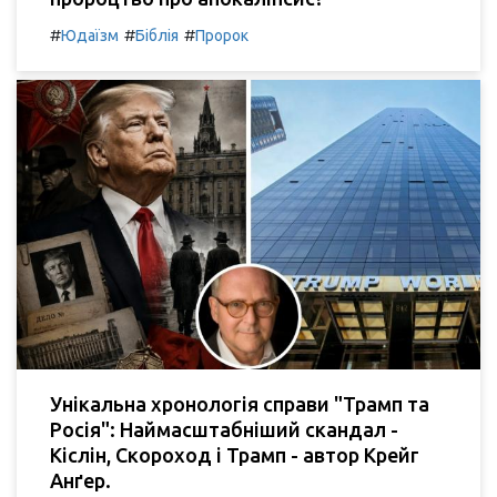
#
#
#
Юдаїзм
Біблія
Пророк
Унікальна хронологія справи "Трамп та
Росія": Наймасштабніший скандал -
Кіслін, Скороход і Трамп - автор Крейг
Анґер.