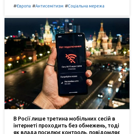
#
#
#
Європа
Антисемітизм
Соціальна мережа
В Росії лише третина мобільних сесій в
інтернеті проходить без обмежень, тоді
як влада посилює контроль, повідомляє