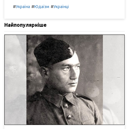
#
#
#
Україна
Юдаїзм
Українці
Найпопулярніше