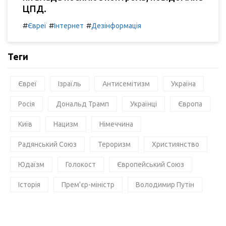
ЦПД.
#
#
#
Євреї
Інтернет
Дезінформація
Теги
Євреї
Ізраїль
Антисемітизм
Україна
Росія
Дональд Трамп
Українці
Європа
Київ
Нацизм
Німеччина
Радянський Союз
Тероризм
Християнство
Юдаїзм
Голокост
Європейський Союз
Історія
Прем'єр-міністр
Володимир Путін