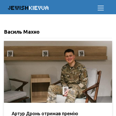
JEWISH
KIEVUA
Василь Махно
Артур Дронь отримав премію