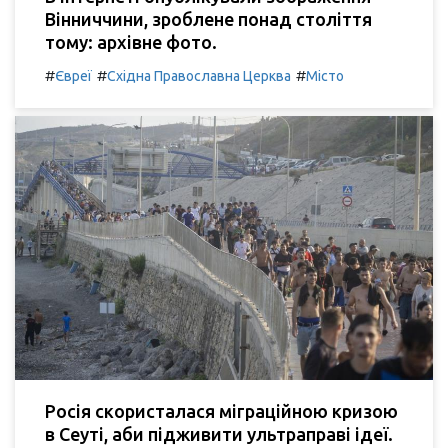
Вінниччини, зроблене понад століття
тому: архівне фото.
#
#
#
Євреї
Східна Православна Церква
Місто
Росія скористалася міграційною кризою
в Сеуті, аби підживити ультраправі ідеї.