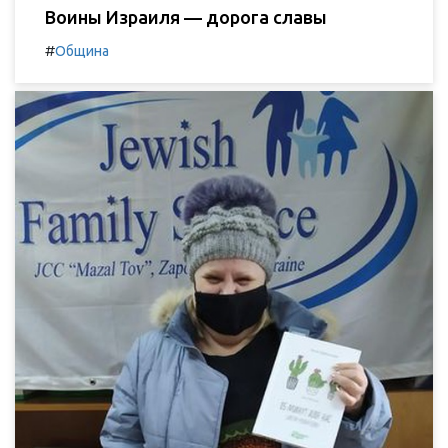
Воины Израиля — дорога славы
#
Община