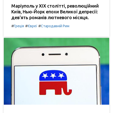
Маріуполь у XIX столітті, революційний
Київ, Нью-Йорк епохи Великої депресії:
дев'ять романів лютневого місяця.
#
#
#
Греція
Євреї
Стародавній Рим