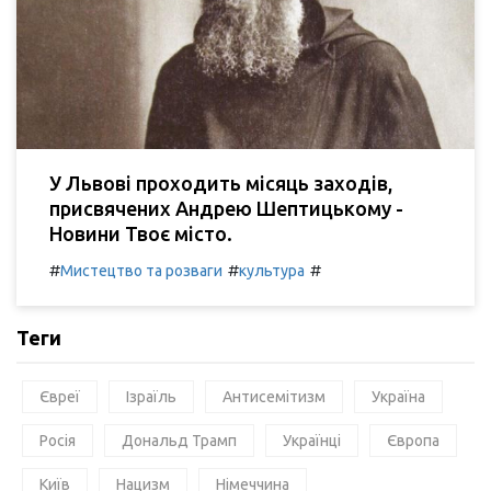
У Львові проходить місяць заходів,
присвячених Андрею Шептицькому -
Новини Твоє місто.
#
#
#
Мистецтво та розваги
культура
Теги
Євреї
Ізраїль
Антисемітизм
Україна
Росія
Дональд Трамп
Українці
Європа
Київ
Нацизм
Німеччина