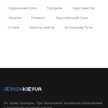
Радянський Союз
Тероризм
Християнство
Юдаїзм
Голокост
Європейський Союз
Історія
Прем'єр-міністр
Володимир Путін
JEWISH
KIEVUA
Усі права захищені. При запозиченні матеріалів обов'язковим
є посилання на даний портал.