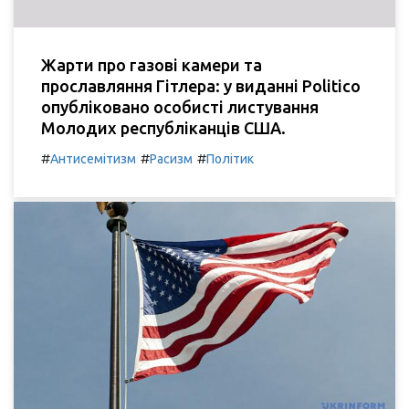
Жарти про газові камери та
прославляння Гітлера: у виданні Politico
опубліковано особисті листування
Молодих республіканців США.
#
#
#
Антисемітизм
Расизм
Політик