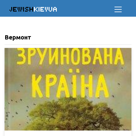
JEWISH
KIEVUA
Вермонт