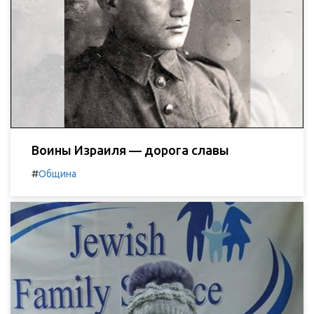
Воины Израиля — дорога славы
#
Община