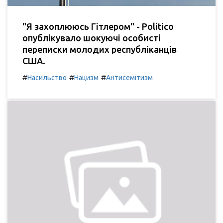
"Я захоплююсь Гітлером" - Politico
опублікувало шокуючі особисті
переписки молодих республіканців
США.
#
#
#
Насильство
Нацизм
Антисемітизм