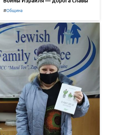
Воины Израиля — дорога славы
#
Община