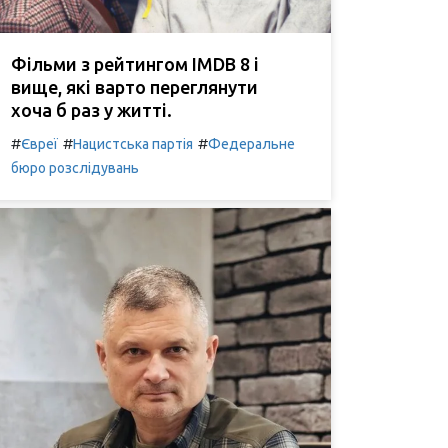
Фільми з рейтингом IMDB 8 і
вище, які варто переглянути
хоча б раз у житті.
#
#
#
Євреї
Нацистська партія
Федеральне
бюро розслідувань