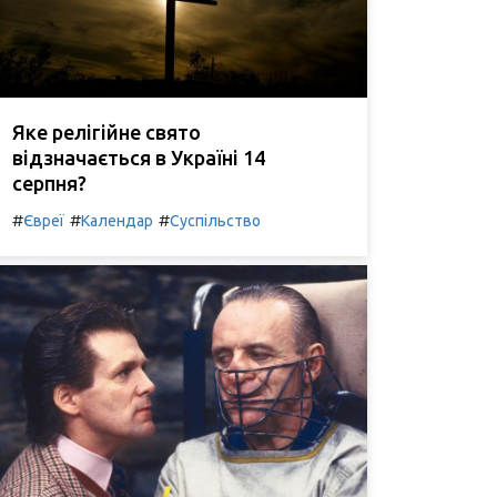
Яке релігійне свято
відзначається в Україні 14
серпня?
#
#
#
Євреї
Календар
Суспільство