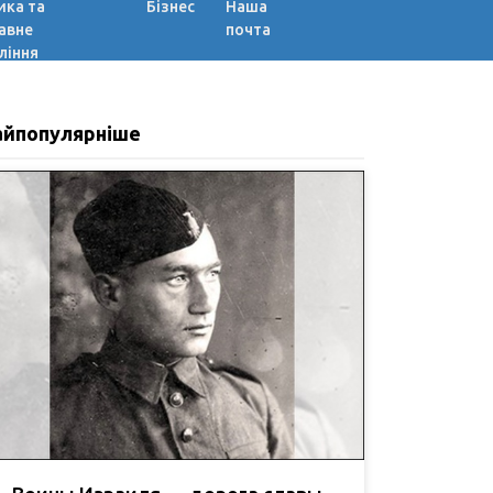
ика та
Бізнес
Наша
авне
почта
ління
айпопулярніше