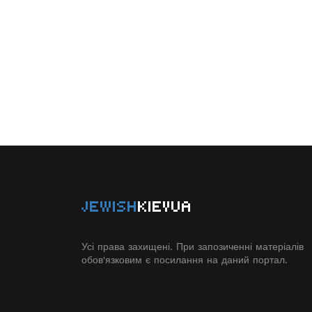
JEWISH
KIEVUA
Усі права захищені. При запозиченні матеріалів
обов'язковим є посилання на даний портал.