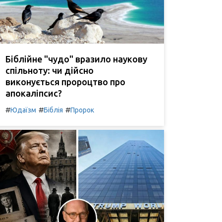
Біблійне "чудо" вразило наукову
спільноту: чи дійсно
виконується пророцтво про
апокаліпсис?
#
#
#
Юдаїзм
Біблія
Пророк