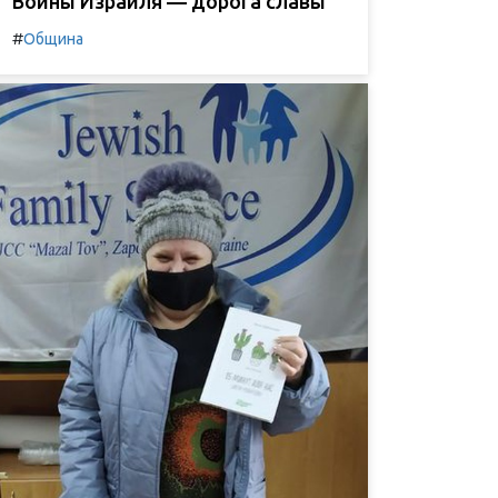
Воины Израиля — дорога славы
#
Община