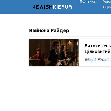
Політика
Мис
JEWISH
KIEVUA
та р
Вайнона Райдер
Витоки геніа
Цілковитий
#
#
Євреї
Україн