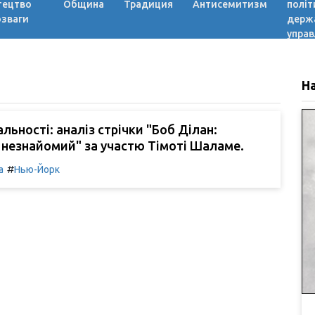
тецтво
Община
Традиция
Антисемитизм
політ
озваги
держ
управ
Н
льності: аналіз стрічки "Боб Ділан:
 незнайомий" за участю Тімоті Шаламе.
#
а
Нью-Йорк