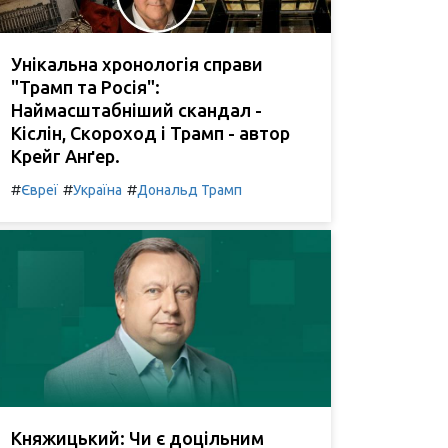
Унікальна хронологія справи
"Трамп та Росія":
Наймасштабніший скандал -
Кіслін, Скороход і Трамп - автор
Крейг Анґер.
#
#
#
Євреї
Україна
Дональд Трамп
Княжицький: Чи є доцільним