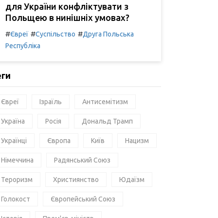
для України конфліктувати з
Польщею в нинішніх умовах?
#
#
#
Євреї
Суспільство
Друга Польська
Республіка
еги
Євреї
Ізраїль
Антисемітизм
Україна
Росія
Дональд Трамп
Українці
Європа
Київ
Нацизм
Німеччина
Радянський Союз
Тероризм
Християнство
Юдаїзм
Голокост
Європейський Союз