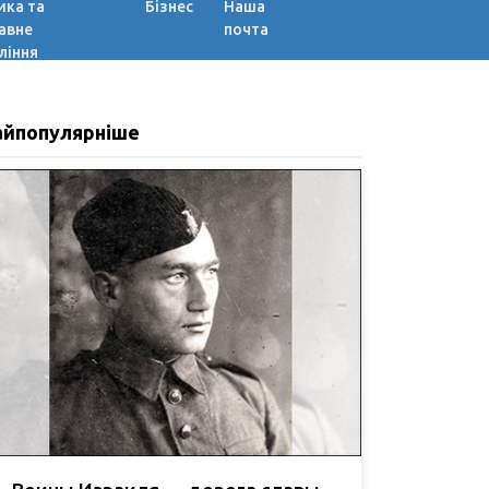
ика та
Бізнес
Наша
авне
почта
ління
айпопулярніше