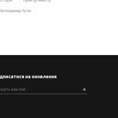
Історія
Прем'єр-міністр
Володимир Путін
ідписатися на оновлення