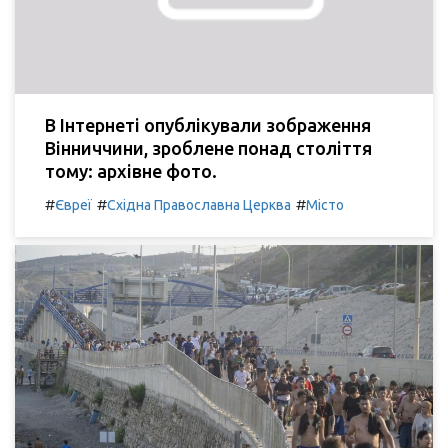
В Інтернеті опублікували зображення
Вінниччини, зроблене понад століття
тому: архівне фото.
#
#
#
Євреї
Східна Православна Церква
Місто