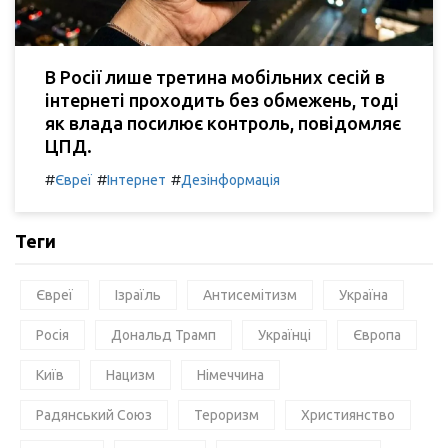
В Росії лише третина мобільних сесій в
інтернеті проходить без обмежень, тоді
як влада посилює контроль, повідомляє
ЦПД.
#
#
#
Євреї
Інтернет
Дезінформація
Теги
Євреї
Ізраїль
Антисемітизм
Україна
Росія
Дональд Трамп
Українці
Європа
Київ
Нацизм
Німеччина
Радянський Союз
Тероризм
Християнство