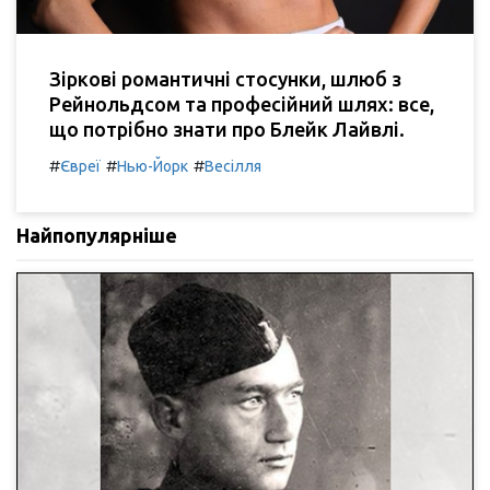
Зіркові романтичні стосунки, шлюб з
Рейнольдсом та професійний шлях: все,
що потрібно знати про Блейк Лайвлі.
#
#
#
Євреї
Нью-Йорк
Весілля
Найпопулярніше