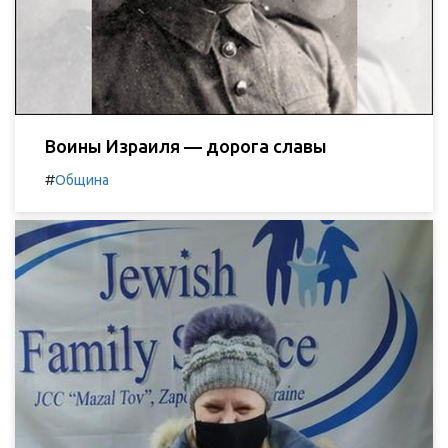
Воины Израиля — дорога славы
#
Община