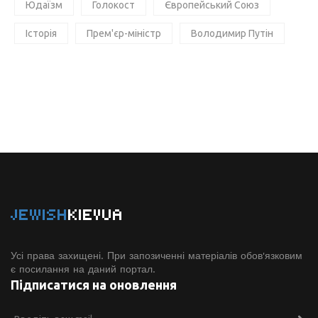
Юдаїзм
Голокост
Європейський Союз
Історія
Прем'єр-міністр
Володимир Путін
JEWISH
KIEVUA
Усі права захищені. При запозиченні матеріалів обов'язковим
є посилання на даний портал.
Підписатися на оновлення