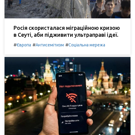
Росія скористалася міграційною кризою
в Сеуті, аби підживити ультраправі ідеї.
#
#
#
Європа
Антисемітизм
Соціальна мережа