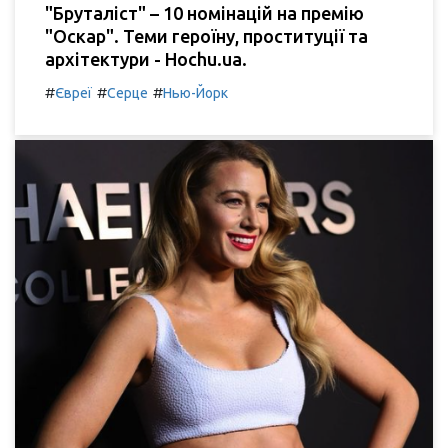
"Бруталіст" – 10 номінацій на премію
"Оскар". Теми героїну, проституції та
архітектури - Hochu.ua.
#
#
#
Євреї
Серце
Нью-Йорк