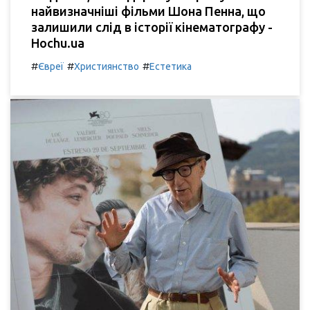
найвизначніші фільми Шона Пенна, що
залишили слід в історії кінематографу -
Hochu.ua
#
#
#
Євреї
Християнство
Естетика