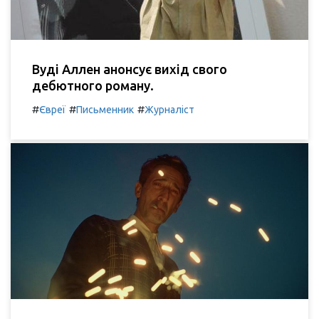
Вуді Аллен анонсує вихід свого
дебютного роману.
#
#
#
Євреї
Письменник
Журналіст