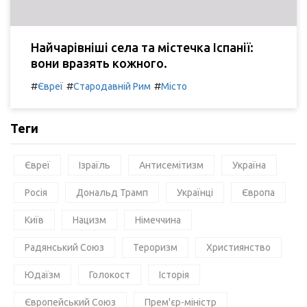
Найчарівніші села та містечка Іспанії:
вони вразять кожного.
#
#
#
Євреї
Стародавній Рим
Місто
Теги
Євреї
Ізраїль
Антисемітизм
Україна
Росія
Дональд Трамп
Українці
Європа
Київ
Нацизм
Німеччина
Радянський Союз
Тероризм
Християнство
Юдаїзм
Голокост
Історія
Європейський Союз
Прем'єр-міністр