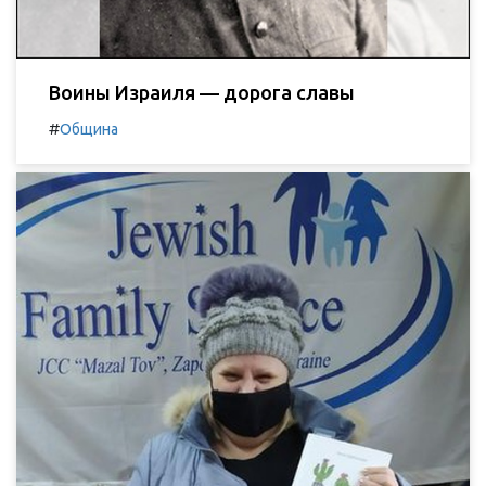
Воины Израиля — дорога славы
#
Община