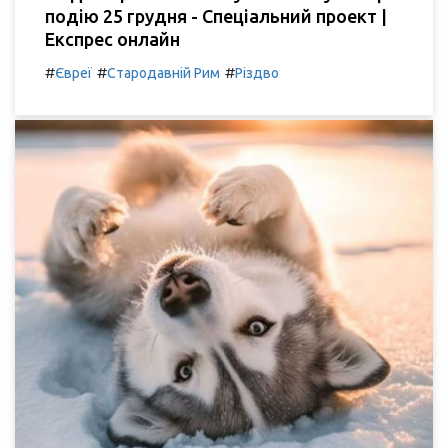
подію 25 грудня - Спеціальний проект |
Експрес онлайн
#
#
#
Євреї
Стародавній Рим
Різдво