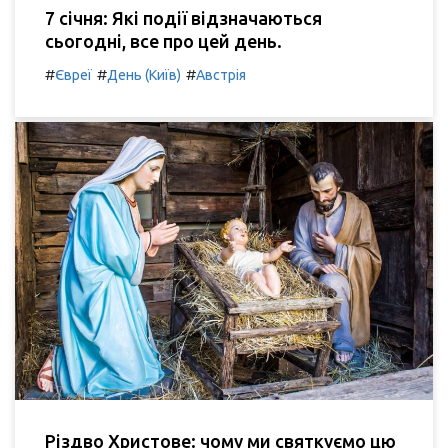
7 січня: Які події відзначаються
сьогодні, все про цей день.
#
#
#
Євреї
День (Київ)
Австрія
Різдво Христове: чому ми святкуємо цю