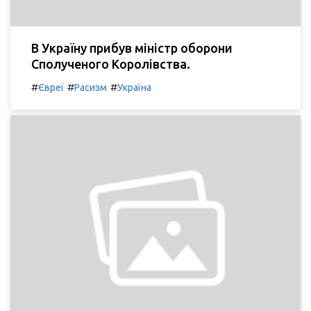
В Україну прибув міністр оборони
Сполученого Королівства.
#
#
#
Євреї
Расизм
Україна