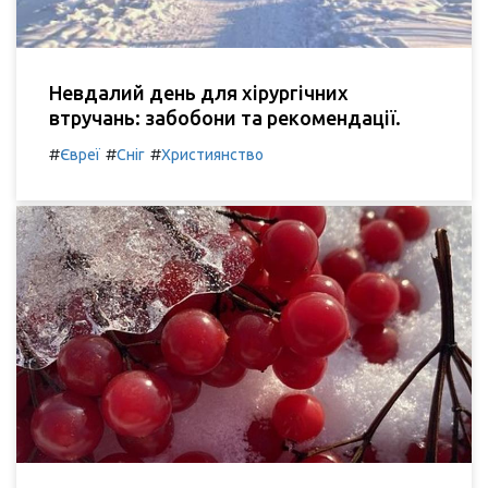
Невдалий день для хірургічних
втручань: забобони та рекомендації.
#
#
#
Євреї
Сніг
Християнство