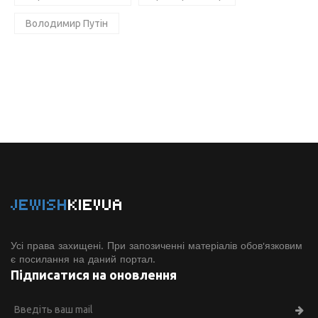
Володимир Путін
JEWISH
KIEVUA
Усі права захищені. При запозиченні матеріалів обов'язковим
є посилання на даний портал.
Підписатися на оновлення