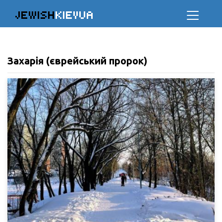
JEWISH
KIEVUA
Захарія (єврейський пророк)