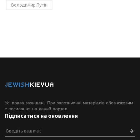
Володимир Путін
JEWISH
KIEVUA
Усі права захищені. При запозиченні матеріалів обов'язковим
є посилання на даний портал.
Підписатися на оновлення