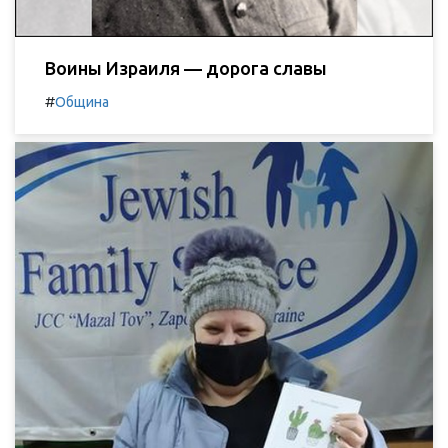
Воины Израиля — дорога славы
#
Община