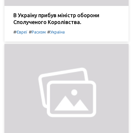
В Україну прибув міністр оборони
Сполученого Королівства.
#
#
#
Євреї
Расизм
Україна