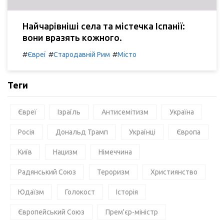
Найчарівніші села та містечка Іспанії:
вони вразять кожного.
#
#
#
Євреї
Стародавній Рим
Місто
Теги
Євреї
Ізраїль
Антисемітизм
Україна
Росія
Дональд Трамп
Українці
Європа
Київ
Нацизм
Німеччина
Радянський Союз
Тероризм
Християнство
Юдаїзм
Голокост
Історія
Європейський Союз
Прем'єр-міністр