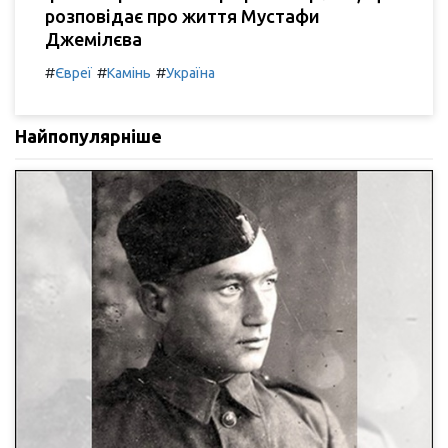
розповідає про життя Мустафи
Джемілєва
#
#
#
Євреї
Камінь
Україна
Найпопулярніше