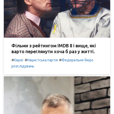
Фільми з рейтингом IMDB 8 і вище, які
варто переглянути хоча б раз у житті.
#
#
#
Євреї
Нацистська партія
Федеральне бюро
розслідувань