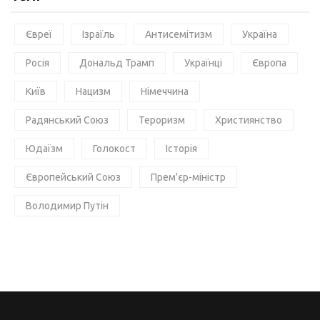
Євреї
Ізраїль
Антисемітизм
Україна
Росія
Дональд Трамп
Українці
Європа
Київ
Нацизм
Німеччина
Радянський Союз
Тероризм
Християнство
Юдаїзм
Голокост
Історія
Європейський Союз
Прем'єр-міністр
Володимир Путін