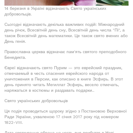
14 березня в Україні відзначають Свято українських
добровольців.
Сьогодні відзначають декілька важливих подій: Міжнародний
день річок, Всесвітній день сну, Всесвітній день числа "Пі", а
також Всесвітній день математики. Це також свято вчених або
День генія.
Православна церква відзначає пам'ять святого преподобного
Бенедикта.
Євреї відзначають свято Пурим — это еврейский праздник,
отмечаемый в честь спасения еврейского народа от
уничтожения в Персии, как описано в книге Эсфирь. В этот
день принято читать Мегиллат Эсфирь, весело отмечать,
наряжаться в костюмы и раздавать подарки..
Свято українських добровольців
Ця подія проводиться щороку згідно з Постановою Верховної
Ради України, ухваленою 17 січня 2017 року під номером
1822-VIII.
Дата святкування обрана на честь дня прибуття в Нові