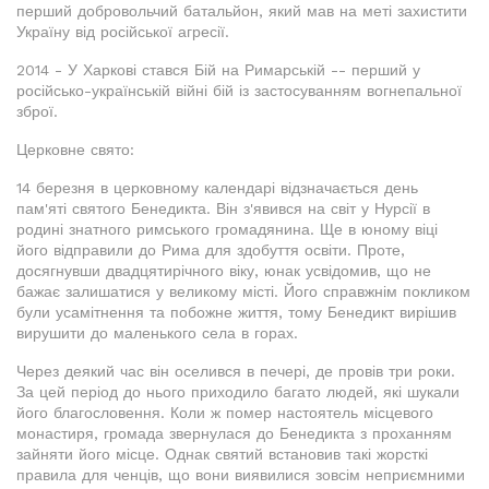
перший добровольчий батальйон, який мав на меті захистити
Україну від російської агресії.
2014 - У Харкові стався Бій на Римарській -- перший у
російсько-українській війні бій із застосуванням вогнепальної
зброї.
Церковне свято:
14 березня в церковному календарі відзначається день
пам'яті святого Бенедикта. Він з'явився на світ у Нурсії в
родині знатного римського громадянина. Ще в юному віці
його відправили до Рима для здобуття освіти. Проте,
досягнувши двадцятирічного віку, юнак усвідомив, що не
бажає залишатися у великому місті. Його справжнім покликом
були усамітнення та побожне життя, тому Бенедикт вирішив
вирушити до маленького села в горах.
Через деякий час він оселився в печері, де провів три роки.
За цей період до нього приходило багато людей, які шукали
його благословення. Коли ж помер настоятель місцевого
монастиря, громада звернулася до Бенедикта з проханням
зайняти його місце. Однак святий встановив такі жорсткі
правила для ченців, що вони виявилися зовсім неприємними