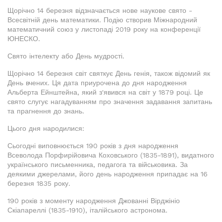
Щорічно 14 березня відзначається нове наукове свято -
Всесвітній день математики. Подію створив Міжнародний
математичний союз у листопаді 2019 року на конференції
ЮНЕСКО.
Свято інтелекту або День мудрості.
Щорічно 14 березня світ святкує День генія, також відомий як
День вчених. Ця дата приурочена до дня народження
Альберта Ейнштейна, який з'явився на світ у 1879 році. Це
свято слугує нагадуванням про значення задавання запитань
та прагнення до знань.
Цього дня народилися:
Сьогодні виповнюється 190 років з дня народження
Всеволода Порфирійовича Коховського (1835-1891), видатного
українського письменника, педагога та військовика. За
деякими джерелами, його день народження припадає на 16
березня 1835 року.
190 років з моменту народження Джованні Вірджініо
Скіапареллі (1835-1910), італійського астронома.