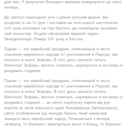
для них. У результаті Бенедикт вирішив повернутися до своєї
печери.
До святого приходили учні з різних куточків країни. Він
розділив їх на 12 груп і поставив на чолі кожної настоятеля.
530 року оселився на горі Кассіно, де незабаром заснував
свій монастир. Згодом сформував відомий орден
бенедектинців. Помер 547 року в Кассіно.
Пурим — это еврейский праздник, отмечаемый в честь
спасения еврейского народа от уничтожения в Персии, как
описано в книге Эсфирь. В этот день принято читать
Мегиллат Эсфирь, весело отмечать, наряжаться в костюмы и
раздавать подарки.
Пурим — это еврейский праздник, отмечаемый в честь
спасения еврейского народа от уничтожения в Персии, как
описано в книге Эсфирь. В этот день принято читать
Мегиллат Эсфирь, весело отмечать, наряжаться в костюмы и
раздавать подарки. - це свято порятунку євреїв від рук
ворогів за часів перського царя Ахашвероша (Артаксеркса),
свято позбавлення від лиходія Амана, який замислив
знищити весь єврейський народ. Починається з вечора
четверга, 13 березня і закінчується вночі п'ятниці, 14 березня.