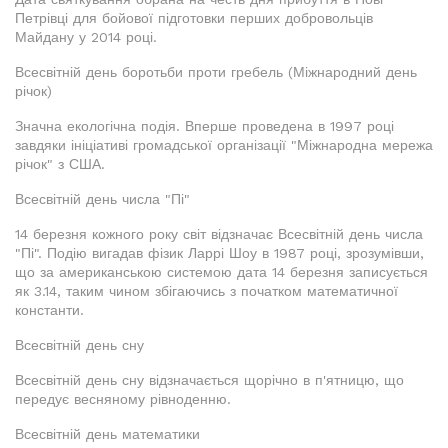
Петрівці для бойової підготовки перших добровольців
Майдану у 2014 році.
Всесвітній день боротьби проти гребель (Міжнародний день
річок)
Значна екологічна подія. Вперше проведена в 1997 році
завдяки ініціативі громадської організації "Міжнародна мережа
річок" з США.
Всесвітній день числа "Пі"
14 березня кожного року світ відзначає Всесвітній день числа
"Пі". Подію вигадав фізик Ларрі Шоу в 1987 році, зрозумівши,
що за американською системою дата 14 березня записується
як 3.14, таким чином збігаючись з початком математичної
константи.
Всесвітній день сну
Всесвітній день сну відзначається щорічно в п'ятницю, що
передує весняному рівноденню.
Всесвітній день математики