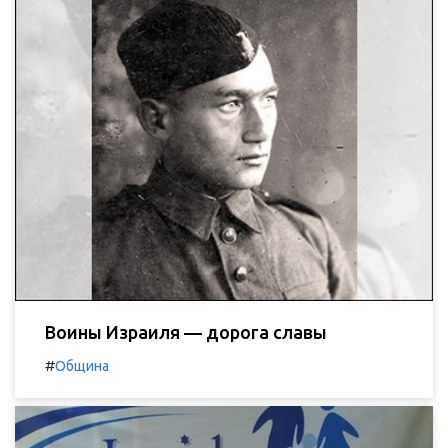
Воины Израиля — дорога славы
#
Община