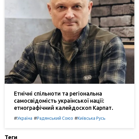
Етнічні спільноти та регіональна
самосвідомість української нації:
етнографічний калейдоскоп Карпат.
#
#
#
Україна
Радянський Союз
Київська Русь
Теги