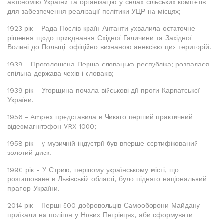
автономію України та організацію у селах сільських комітетів
для забезпечення реалізації політики УЦР на місцях;
1923 рік - Рада Послів країн Антанти ухвалила остаточне
рішення щодо приєднання Східної Галичини та Західної
Волині до Польщі, офіційно визнаною анексією цих територій.
1939 - Проголошена Перша словацька республіка; розпалася
спільна держава чехів і словаків;
1939 рік - Угорщина почала військові дії проти Карпатської
України.
1956 - Ampex представила в Чикаго перший практичний
відеомагнітофон VRX-1000;
1958 рік - у музичній індустрії був вперше сертифікований
золотий диск.
1990 рік - У Стрию, першому українському місті, що
розташоване в Львівській області, було піднято національний
прапор України.
2014 рік - Перші 500 добровольців Самооборони Майдану
приїхали на полігон у Нових Петрівцях, аби сформувати