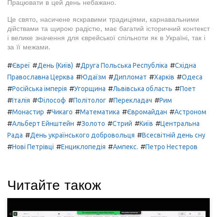
Працювати в цей день небажано.
Це свято, насичене яскравими традиціями, карнавальними
дійствами та щирою радістю, має багатий історичний контекст
і велике значення для єврейської спільноти як в Україні, так і
за її межами.
#
#
#
#
Євреї
День (Київ)
Друга Польська Республіка
Східна
#
#
#
#
Православна Церква
Юдаїзм
Дипломат
Харків
Одеса
#
#
#
#
Російська імперія
Угорщина
Львівська область
Поет
#
#
#
#
#
Італія
Філософ
Політолог
Перекладач
Рим
#
#
#
#
#
Монастир
Чикаго
Математика
Євромайдан
Астроном
#
#
#
#
#
Альберт Ейнштейн
Золото
Стрий
Київ
Центральна
#
#
Рада
День українського добровольця
Всесвітній день сну
#
#
#
#
Нові Петрівці
Енциклопедія
Ампекс.
Петро Нестеров
Читайте також