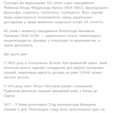
Сьогодні ми відзначаємо 120-річчя з дня народження
Реймона Клода Фердінанда Арона (1905-1983), французького
філософа, соціолога, політолога і публіциста. Його наукові
праці користуються популярністю серед українських
дослідників у сфері вивчення соціальної історії ХХ століття.
80 років з моменту народження Всеволода Івановича
Ткаченка (1945-2018) — українського поета, перекладача,
енциклопедиста, фахівця з літератури та краєзнавства, а
також дипломата.
Ще цього дня:
У 1900 році в Сполучених Штатах був прийнятий закон, який
оголосив золото єдиним стандартом для викупу паперових
грошей, закріпивши вартість долара на рівні 1,5046 грама
чистого золота.
У 1914 році пілот Петро Нестеров разом з механіком
Руденком виконали перший авіаційний рейс з Києва до
Одеси.
1917 - У Києві розпочався З'їзд кооператорів Київщини
(тривав 2 дні). Резолюцією з'їзду було проголошено курс на