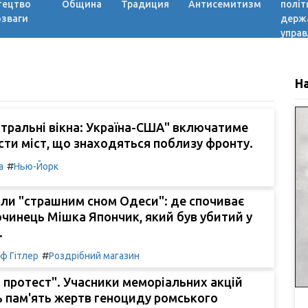
тецтво
Община
Традиция
Антисемитизм
політ
озваги
держ
управ
Н
тральні вікна: Україна-США" включатиме
сти міст, що знаходяться поблизу фронту.
#
а
Нью-Йорк
ли "страшним сном Одеси": де спочиває
чинець Мішка Япончик, який був убитий у
.
#
ф Гітлер
Роздрібний магазин
 протест". Учасники меморіальних акцій
 пам'ять жертв геноциду ромського