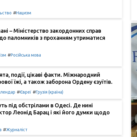
#
льство
Нацизм
ані – Міністерство закордонних справ
до паломників з проханням утриматися
#
їзм
Російська мова
вята, події, цікаві факти. Міжнародний
ової їжі, а також заборона Ордену єзуїтів.
#
#
алендар
Євреї
Грузія (країна)
ть під обстрілами в Одесі. Де нині
ктор Леонід Барац і які його думки щодо
#
а
Журналіст