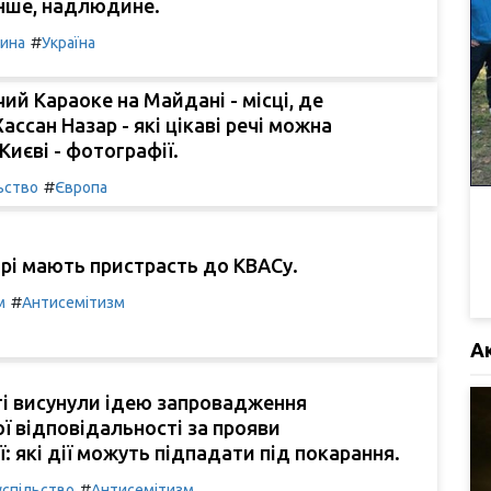
нше, надлюдине.
#
чина
Україна
ий Караоке на Майдані - місці, де
ассан Назар - які цікаві речі можна
Києві - фотографії.
#
ьство
Європа
рі мають пристрасть до КВАСу.
#
м
Антисемітизм
А
ті висунули ідею запровадження
ї відповідальності за прояви
ї: які дії можуть підпадати під покарання.
#
успільство
Антисемітизм