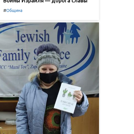
Воины Израиля — дорога славы
#
Община