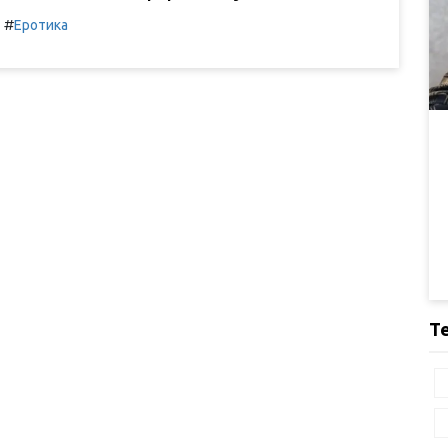
#
Еротика
Т