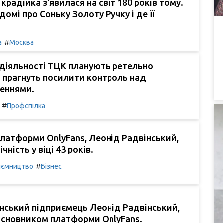
крадійка з'явилася на світ 180 років тому.
домі про Соньку Золоту Ручку і де її
#
а
Москва
діяльності ТЦК планують ретельно
 прагнуть посилити контроль над
еннями.
#
Профспілка
латформи OnlyFans, Леонід Радвінський,
чність у віці 43 років.
#
иємництво
Бізнес
нський підприємець Леонід Радвінський,
асновником платформи OnlyFans.