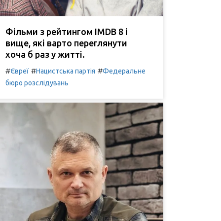
Фільми з рейтингом IMDB 8 і
вище, які варто переглянути
хоча б раз у житті.
#
#
#
Євреї
Нацистська партія
Федеральне
бюро розслідувань