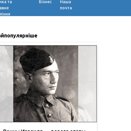
ика та
Бізнес
Наша
авне
почта
ління
айпопулярніше