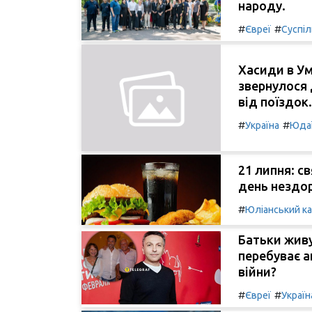
народу.
#
#
Євреї
Суспі
Хасиди в Ум
звернулося 
від поїздок.
#
#
Україна
Юда
21 липня: с
день нездор
#
Юліанський к
Батьки живу
перебуває а
війни?
#
#
Євреї
Україн