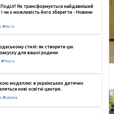
я Поділ? Як трансформується найдавніший
 і чи є можливість його зберегти - Новини
.
#
а
Місто
деському стилі: як створити цю
закуску для вашої родини
#
Пошта
ькою моделлю: в українських дитячих
вляться нові освітні центри.
#
а
Церква