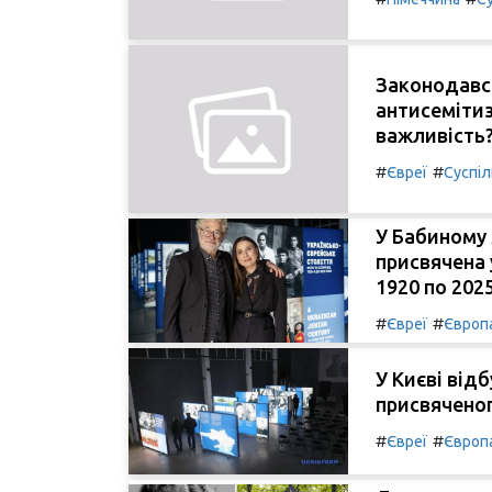
Законодавс
антисемітиз
важливість
#
#
Євреї
Суспі
У Бабиному 
присвячена у
1920 по 2025
#
#
Євреї
Європ
У Києві від
присвяченог
#
#
Євреї
Європ