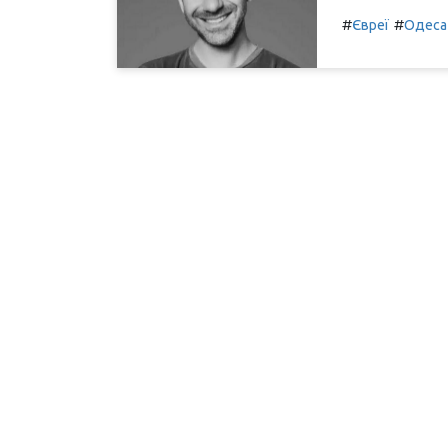
#
#
Євреї
Одеса