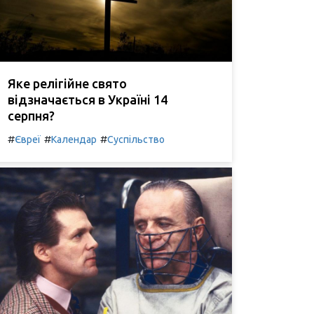
Яке релігійне свято
відзначається в Україні 14
серпня?
#
#
#
Євреї
Календар
Суспільство