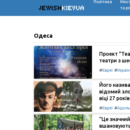
Політика
Мис
JEWISH
KIEVUA
та р
Одеса
Проект "Теа
театри з ше
#
#
Євреї
Україн
Його назива
відомий зло
віці 27 років
#
#
Євреї
Адоль
"Це значний
вшановують