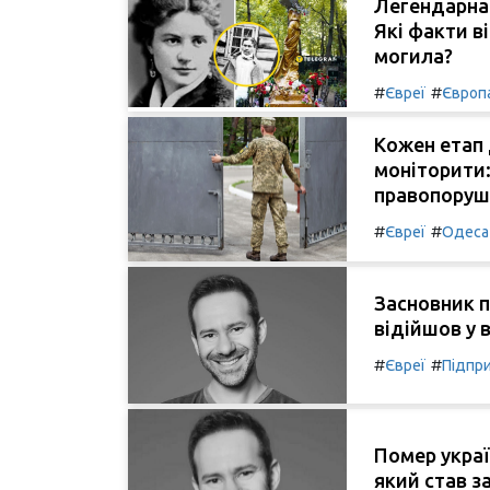
Легендарна 
Які факти ві
могила?
#
#
Євреї
Європ
Кожен етап 
моніторити:
правопоруш
#
#
Євреї
Одеса
Засновник п
відійшов у ві
#
#
Євреї
Підпр
Помер украї
який став з