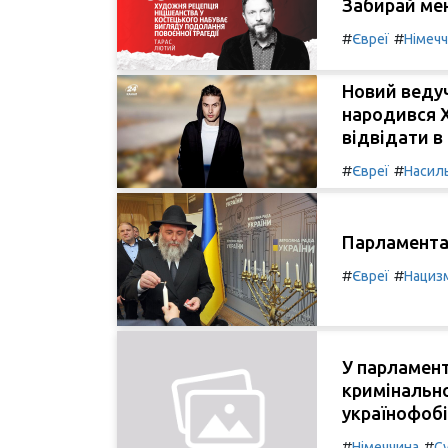
Забирай ме
#
#
Євреї
Німеч
Новий ведуч
народився Х
відвідати в 
#
#
Євреї
Насил
Парламента
#
#
Євреї
Нациз
У парламен
кримінально
українофобі
#
#
Німеччина
С