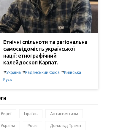
Етнічні спільноти та регіональна
самосвідомість української
нації: етнографічний
калейдоскоп Карпат.
#
#
#
Україна
Радянський Союз
Київська
Русь
еги
Євреї
Ізраїль
Антисемітизм
Україна
Росія
Дональд Трамп