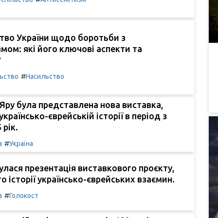
тво України щодо боротьби з
мом: які його ключові аспекти та
?
#
льство
Насильство
Яру була представлена нова виставка,
країнсько-єврейській історії в період з
 рік.
#
а
Україна
булася презентація виставкового проєкту,
о історії українсько-єврейських взаємин.
#
а
Голокост