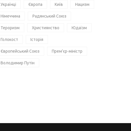
Українці
Європа
Київ
Нацизм
Німеччина
Радянський Союз
Тероризм
Християнство
Юдаїзм
Голокост
Історія
Європейський Союз
Прем'єр-міністр
Володимир Путін