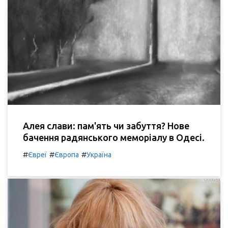
Алея слави: пам'ять чи забуття? Нове
бачення радянського меморіалу в Одесі.
#
#
#
Євреї
Європа
Україна