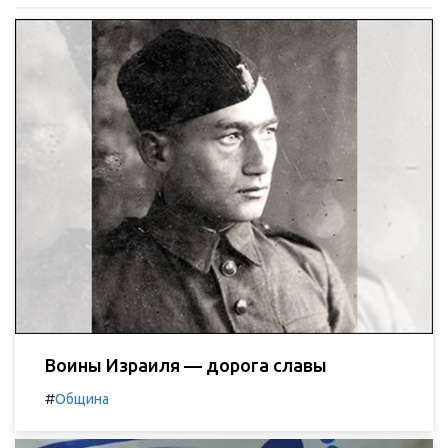
Воины Израиля — дорога славы
#
Община