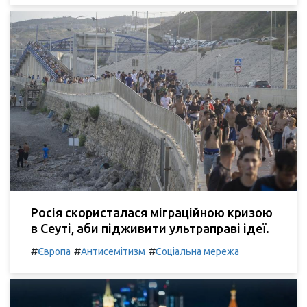
Росія скористалася міграційною кризою
в Сеуті, аби підживити ультраправі ідеї.
#
#
#
Європа
Антисемітизм
Соціальна мережа