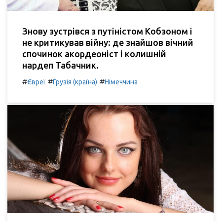
Знову зустрівся з путіністом Кобзоном і
не критикував війну: де знайшов вічний
спочинок акордеоніст і колишній
нардеп Табачник.
#
#
#
Євреї
Грузія (країна)
Німеччина