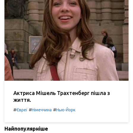
Актриса Мішель Трахтенберг пішла з
життя.
#
#
#
Євреї
Німеччина
Нью-Йорк
Найпопулярніше