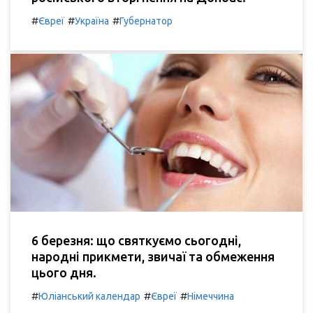
#
#
#
Євреї
Україна
Губернатор
6 березня: що святкуємо сьогодні,
народні прикмети, звичаї та обмеження
цього дня.
#
#
#
Юліанський календар
Євреї
Німеччина