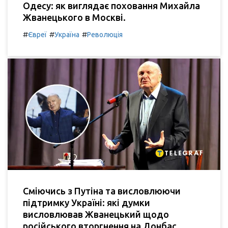
Одесу: як виглядає поховання Михайла
Жванецького в Москві.
#
#
#
Євреї
Україна
Революція
Сміючись з Путіна та висловлюючи
підтримку Україні: які думки
висловлював Жванецький щодо
російського вторгнення на Донбас.