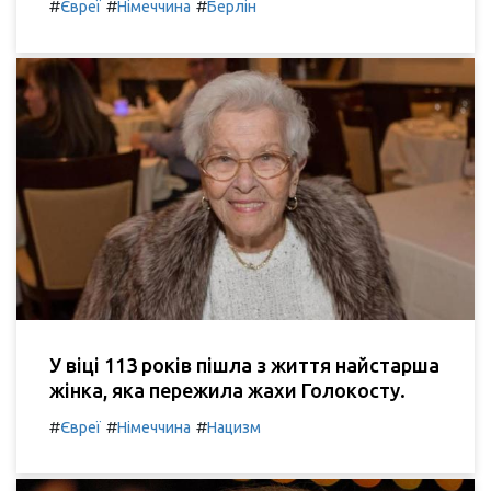
#
#
#
Євреї
Німеччина
Берлін
У віці 113 років пішла з життя найстарша
жінка, яка пережила жахи Голокосту.
#
#
#
Євреї
Німеччина
Нацизм