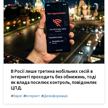
В Росії лише третина мобільних сесій в
інтернеті проходить без обмежень, тоді
як влада посилює контроль, повідомляє
ЦПД.
#
#
#
Євреї
Інтернет
Дезінформація