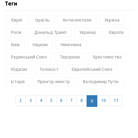
Теги
Євреї
Ізраїль
Антисемітизм
Україна
Росія
Дональд Трамп
Українці
Європа
Київ
Нацизм
Німеччина
Радянський Союз
Тероризм
Християнство
Юдаїзм
Голокост
Європейський Союз
Історія
Прем'єр-міністр
Володимир Путін
2
3
4
5
6
7
8
9
10
11