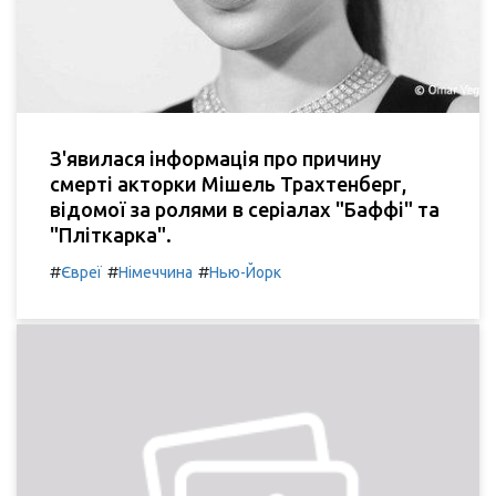
З'явилася інформація про причину
смерті акторки Мішель Трахтенберг,
відомої за ролями в серіалах "Баффі" та
"Пліткарка".
#
#
#
Євреї
Німеччина
Нью-Йорк