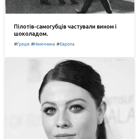
Пілотів-самогубців частували вином і
шоколадом.
#
#
#
Греція
Німеччина
Європа