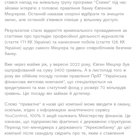
стався напад на знімальну групу програми "Схеми" під час
зйомки інтерв'ю з головою правління банку Євгеном
Мецгером. Останній наказав охороні відібрати та знищити
запис, але останній з'явився пізніше у вільному доступі.
Результатом стало відкриття кримінального провадження за
статтями про протидію професійної діяльності журналістів
(стаття 171 КК України) та нанесення побоїв (стаття 126 КК
України) щодо самого Мецгера та двох співробітників безпеки
банку.
Вже через майже рік, у вересні 2022 року, Євген Мецгер був
оштрафований на суму 3400 гривень. А в листопаді того ж
року він обійняв посаду голови правління ПрАТ "Українська
фінансова житлова компанія", що спеціалізується на
кредитуванні та має статутний фонд у розмірі 70 мільярдів
гривень. Цю посаду він займає й дотепер.
Слово "приватне" в назві цієї компанії може вводити в оману,
оскільки, згідно з інформацією аналітичного сервісу
YouControl, 100% її акцій належать Міністерству фінансів. Це
означає, що підприємство фактично є державною структурою.
Перехід топ-менеджера з державного "Укрексімбанку" до цієї
компанії після скандалу свідчить про те, яким є ставлення