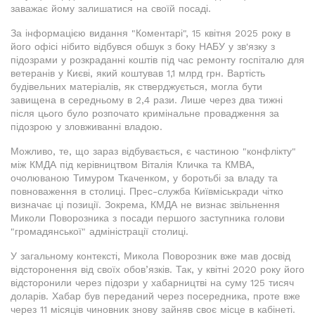
заважає йому залишатися на своїй посаді.
За інформацією видання "Коментарі", 15 квітня 2025 року в
його офісі нібито відбувся обшук з боку НАБУ у зв'язку з
підозрами у розкраданні коштів під час ремонту госпіталю для
ветеранів у Києві, який коштував 1,1 млрд грн. Вартість
будівельних матеріалів, як стверджується, могла бути
завищена в середньому в 2,4 рази. Лише через два тижні
після цього було розпочато кримінальне провадження за
підозрою у зловживанні владою.
Можливо, те, що зараз відбувається, є частиною "конфлікту"
між КМДА під керівництвом Віталія Кличка та КМВА,
очолюваною Тимуром Ткаченком, у боротьбі за владу та
повноваження в столиці. Прес-служба Київміськради чітко
визначає ці позиції. Зокрема, КМДА не визнає звільнення
Миколи Поворозника з посади першого заступника голови
"громадянської" адміністрації столиці.
У загальному контексті, Микола Поворозник вже мав досвід
відсторонення від своїх обов’язків. Так, у квітні 2020 року його
відсторонили через підозри у хабарництві на суму 125 тисяч
доларів. Хабар був переданий через посередника, проте вже
через 11 місяців чиновник знову зайняв своє місце в кабінеті.