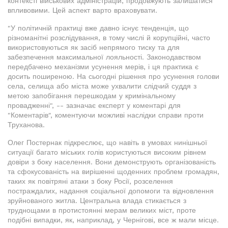
контексті військових адміністрацій, продовжують залишатися
впливовими. Цей аспект варто враховувати.
"У політичній практиці вже давно існує тенденція, що
різноманітні розслідування, в тому числі й корупційні, часто
використовуються як засіб непрямого тиску та для
забезпечення максимальної лояльності. Законодавством
передбачено механізми усунення мерів, і ця практика є
досить поширеною. На сьогодні рішення про усунення голови
села, селища або міста може ухвалити слідчий суддя з
метою запобігання перешкодам у кримінальному
провадженні", -- зазначає експерт у коментарі для
"Коментарів", коментуючи можливі наслідки справи проти
Труханова.
Олег Постернак підкреслює, що навіть в умовах нинішньої
ситуації багато міських голів користуються високим рівнем
довіри з боку населення. Вони демонструють організованість
та сфокусованість на вирішенні щоденних проблем громадян,
таких як повітряні атаки з боку Росії, розселення
постраждалих, надання соціальної допомоги та відновлення
зруйнованого житла. Центральна влада стикається з
труднощами в протистоянні мерам великих міст, проте
подібні випадки, як, наприклад, у Чернігові, все ж мали місце.