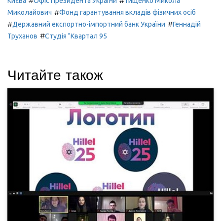
#
#
Києва
Офіс Президента України
Тищенко Микола
#
Миколайович
Фонд гарантування вкладів фізичних осіб
#
#
Державний експортно-імпортний банк України
Геннадій
#
Труханов
Студія "Квартал 95
Читайте також