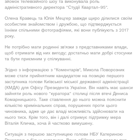
зйомок телевізійного шоу та виконувала роль
адміністративного директора "Студії Квартал-95".
Олена Кравець та Юлія Мецгер завжди щиро ділилися своїм
особистим знайомством і дружбою, що підтверджується
їхніми спільними фотографіями, які вони публікують з 2017
року.
Не потрібно мати родинні зв'язки з представниками влади,
щоб отримати від них вигоду; достатньо мати добрі стосунки
та бути приємним у спілкуванні.
Згідно з інформацією з "Коментарів", Микола Поворозник
може стати прийнятним кандидатом на позицію першого
заступника голови Київської міської державної адміністрації
(КМДА) для Офісу Президента України. Він навіть має шанси
зайняти роль нового "куратора" столиці після втечі Дениса
Комарницького. Таке ставлення до нього можна пояснити
кількістю кримінальних справ, порушених проти цього
чиновника, адже це дає владі можливість здійснювати на
нього тиск. Крім того, він і далі отримує підтримку мера
Віталія Кличка, хоча й частково вимушену.
Ситуація з першою заступницею голови НБУ Катериною
Рожковою є більш складною. Вона обіймає цю посаду вже