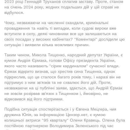
2023 році Геннадій Труханов сплатив заставу. Проте, станом
на січень 2024 року, жодних подальших дій у цій справі не
відбулося.
Чому, незважаючи на численні скандали, кримінальні
провадження та навіть ті випадки, коли судові вироки вже
вступили в силу, деякі чиновники все ще залишаються на
своїх посадах у високих кабінетах? "Коментарі" дослідили цю
ситуацію і виявили кілька можливих причин.
Таким чином, Микола Тищенко, народний депутат України, є
кумом Андрія Єрмака, голови Офісу президента України,
якого часто називають "сірим кардиналом" сучасної влади.
Єрмак відкрито визнав, що хрестив сина Тищенка, однак
підкреслив, що це сталося багато років тому, і наразі він не
підтримує з ним зв'язків та не схвалює його дій. Проте,
незважаючи на ці публічні заяви, здається, що Андрій Єрмак
не зовсім розірвав зв'язок з Тищенком і, ймовірно, не
відмовився від його підтримки.
Подібна ситуація спостерігається і у Євгена Мецгера, чия
дружина Юлія, за інформацією Цензор.нет, є кумою
колишньої актриси "95 кварталу" Олени Кравець. Олена була
постійною партнеркою Володимира Зеленського під час