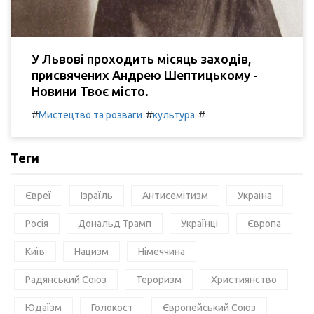
У Львові проходить місяць заходів,
присвячених Андрею Шептицькому -
Новини Твоє місто.
#
#
#
Мистецтво та розваги
культура
Теги
Євреї
Ізраїль
Антисемітизм
Україна
Росія
Дональд Трамп
Українці
Європа
Київ
Нацизм
Німеччина
Радянський Союз
Тероризм
Християнство
Юдаїзм
Голокост
Європейський Союз