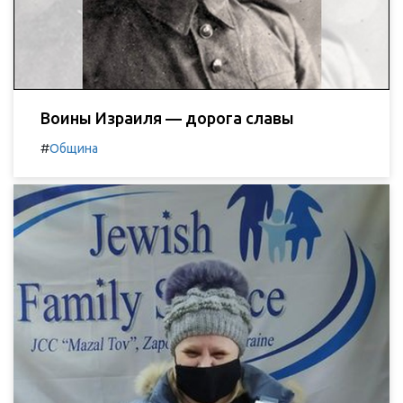
Воины Израиля — дорога славы
#
Община