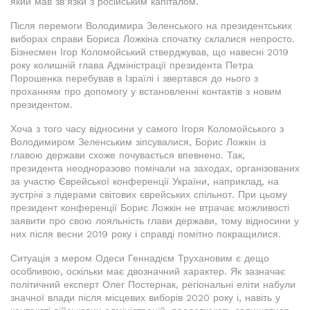
який мав зв’язки з російським капіталом.
Після перемоги Володимира Зеленського на президентських
виборах справи Бориса Ложкіна спочатку склалися непросто.
Бізнесмен Ігор Коломойський стверджував, що навесні 2019
року колишній глава Адміністрації президента Петра
Порошенка перебував в Ізраїлі і звертався до нього з
проханням про допомогу у встановленні контактів з новим
президентом.
Хоча з того часу відносини у самого Ігоря Коломойського з
Володимиром Зеленським зіпсувалися, Борис Ложкін із
главою держави схоже почувається впевнено. Так,
президента неодноразово помічали на заходах, організованих
за участю Єврейської конференції України, наприклад, на
зустрічі з лідерами світових єврейських спільнот. При цьому
президент конференції Борис Ложкін не втрачає можливості
заявити про свою лояльність глави держави, тому відносини у
них після весни 2019 року і справді помітно покращилися.
Ситуація з мером Одеси Геннадієм Трухановим є дещо
особливою, оскільки має двозначний характер. Як зазначає
політичний експерт Олег Постернак, регіональні еліти набули
значної влади після місцевих виборів 2020 року і, навіть у