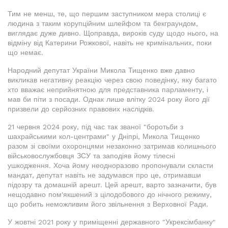
Тим не менш, те, що першим заступником мера столиці є
людина з таким корупційним шлейфом та бекграундом,
виглядає дуже дивно. Щоправда, вироків суду щодо нього, на
відміну від Катерини Рожкової, навіть не кримінальних, поки
що немає.
Народний депутат України Микола Тищенко вже давно
викликав негативну реакцію через свою поведінку, яку багато
хто вважає неприйнятною для представника парламенту, і
мав би піти з посади. Однак лише влітку 2024 року його дії
призвели до серйозних правових наслідків.
21 червня 2024 року, під час так званої "боротьби з
шахрайськими кол-центрами" у Дніпрі, Микола Тищенко
разом зі своїми охоронцями незаконно затримав колишнього
військовослужбовця ЗСУ та заподіяв йому тілесні
ушкодження. Хоча йому неодноразово пропонували скласти
мандат, депутат навіть не задумався про це, отримавши
підозру та домашній арешт. Цей арешт, варто зазначити, був
нещодавно пом'якшений з цілодобового до нічного режиму,
що робить неможливим його звільнення з Верховної Ради.
У жовтні 2021 року у приміщенні державного "Укрексімбанку"