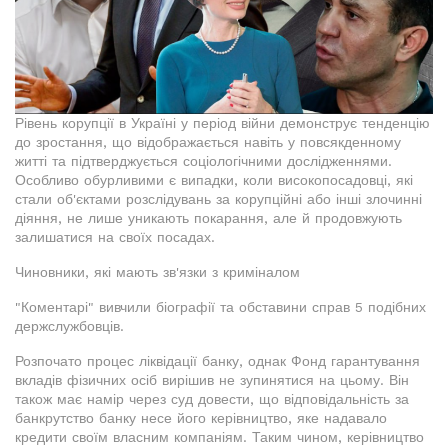
Рівень корупції в Україні у період війни демонструє тенденцію
до зростання, що відображається навіть у повсякденному
житті та підтверджується соціологічними дослідженнями.
Особливо обурливими є випадки, коли високопосадовці, які
стали об'єктами розслідувань за корупційні або інші злочинні
діяння, не лише уникають покарання, але й продовжують
залишатися на своїх посадах.
Чиновники, які мають зв'язки з криміналом
"Коментарі" вивчили біографії та обставини справ 5 подібних
держслужбовців.
Розпочато процес ліквідації банку, однак Фонд гарантування
вкладів фізичних осіб вирішив не зупинятися на цьому. Він
також має намір через суд довести, що відповідальність за
банкрутство банку несе його керівництво, яке надавало
кредити своїм власним компаніям. Таким чином, керівництво