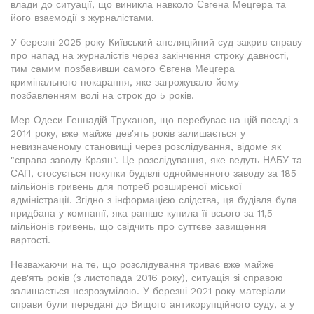
влади до ситуації, що виникла навколо Євгена Мецгера та
його взаємодії з журналістами.
У березні 2025 року Київський апеляційний суд закрив справу
про напад на журналістів через закінчення строку давності,
тим самим позбавивши самого Євгена Мецгера
кримінального покарання, яке загрожувало йому
позбавленням волі на строк до 5 років.
Мер Одеси Геннадій Труханов, що перебуває на цій посаді з
2014 року, вже майже дев'ять років залишається у
невизначеному становищі через розслідування, відоме як
"справа заводу Краян". Це розслідування, яке ведуть НАБУ та
САП, стосується покупки будівлі однойменного заводу за 185
мільйонів гривень для потреб розширеної міської
адміністрації. Згідно з інформацією слідства, ця будівля була
придбана у компанії, яка раніше купила її всього за 11,5
мільйонів гривень, що свідчить про суттєве завищення
вартості.
Незважаючи на те, що розслідування триває вже майже
дев'ять років (з листопада 2016 року), ситуація зі справою
залишається незрозумілою. У березні 2021 року матеріали
справи були передані до Вищого антикорупційного суду, а у