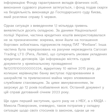
інформацією Фонду гарантування вкладів фізичних осіб,
виконання судового рішення затягується, і фонд подав скарги
на бездіяльність виконавця до Господарського суду Києва,
який розгляне справу 5 червня.
Однак ситуація з виведенням 1,1 мільярда гривень
виявляється досить складною. За даними Національної
поліції України, частина кредитних коштів використовувалася
не за призначенням: зокрема, вони йшли на погашення
боргових зобов'язань підприємств перед ПАТ "Фінбанк". Інша
частина була перерахована на рахунки нерезидента Carosan
Trading LTD (Рига, Латвія), що суперечить умовам укладених
кредитних договорів. Цю інформацію містять судові
документи у кримінальному провадженні
№12015100000000334, відкритому 10 квітня 2015 року, де
колишнє керівництво банку виступає підозрюваними в
шахрайстві та привласненні майна через зловживання
службовим становищем. За цими звинуваченнями, їм
загрожує до 12 років позбавлення волі. Останній документ у
цій справі датований січнем 2023 року.
Ще один перший заступник, цього разу не з НБУ, а з КМДА -
Микола Поворозник, очевидно, також потрапив у складну
ситуацію щодо своїх стосунків із законом, однак це не