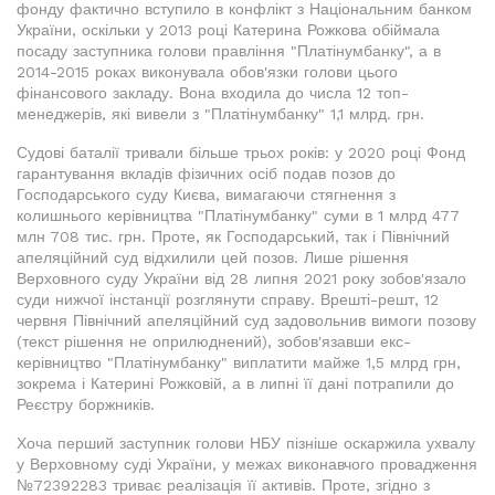
фонду фактично вступило в конфлікт з Національним банком
України, оскільки у 2013 році Катерина Рожкова обіймала
посаду заступника голови правління "Платінумбанку", а в
2014-2015 роках виконувала обов'язки голови цього
фінансового закладу. Вона входила до числа 12 топ-
менеджерів, які вивели з "Платінумбанку" 1,1 млрд. грн.
Судові баталії тривали більше трьох років: у 2020 році Фонд
гарантування вкладів фізичних осіб подав позов до
Господарського суду Києва, вимагаючи стягнення з
колишнього керівництва "Платінумбанку" суми в 1 млрд 477
млн 708 тис. грн. Проте, як Господарський, так і Північний
апеляційний суд відхилили цей позов. Лише рішення
Верховного суду України від 28 липня 2021 року зобов'язало
суди нижчої інстанції розглянути справу. Врешті-решт, 12
червня Північний апеляційний суд задовольнив вимоги позову
(текст рішення не оприлюднений), зобов'язавши екс-
керівництво "Платінумбанку" виплатити майже 1,5 млрд грн,
зокрема і Катерині Рожковій, а в липні її дані потрапили до
Реєстру боржників.
Хоча перший заступник голови НБУ пізніше оскаржила ухвалу
у Верховному суді України, у межах виконавчого провадження
№72392283 триває реалізація її активів. Проте, згідно з