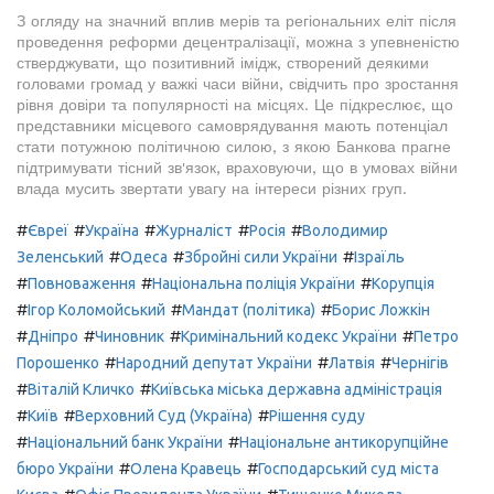
З огляду на значний вплив мерів та регіональних еліт після
проведення реформи децентралізації, можна з упевненістю
стверджувати, що позитивний імідж, створений деякими
головами громад у важкі часи війни, свідчить про зростання
рівня довіри та популярності на місцях. Це підкреслює, що
представники місцевого самоврядування мають потенціал
стати потужною політичною силою, з якою Банкова прагне
підтримувати тісний зв'язок, враховуючи, що в умовах війни
влада мусить звертати увагу на інтереси різних груп.
#
#
#
#
#
Євреї
Україна
Журналіст
Росія
Володимир
#
#
#
Зеленський
Одеса
Збройні сили України
Ізраїль
#
#
#
Повноваження
Національна поліція України
Корупція
#
#
#
Ігор Коломойський
Мандат (політика)
Борис Ложкін
#
#
#
#
Дніпро
Чиновник
Кримінальний кодекс України
Петро
#
#
#
Порошенко
Народний депутат України
Латвія
Чернігів
#
#
Віталій Кличко
Київська міська державна адміністрація
#
#
#
Київ
Верховний Суд (Україна)
Рішення суду
#
#
Національний банк України
Національне антикорупційне
#
#
бюро України
Олена Кравець
Господарський суд міста