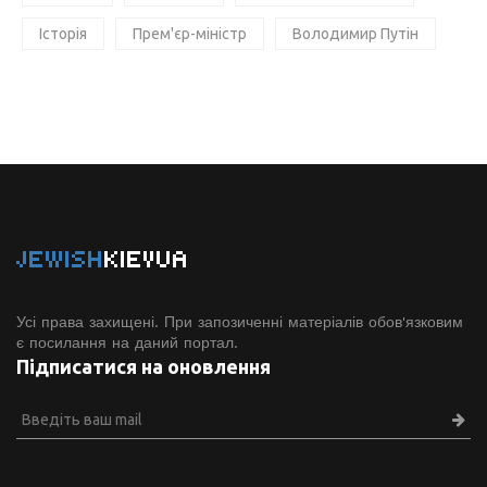
Історія
Прем'єр-міністр
Володимир Путін
JEWISH
KIEVUA
Усі права захищені. При запозиченні матеріалів обов'язковим
є посилання на даний портал.
Підписатися на оновлення