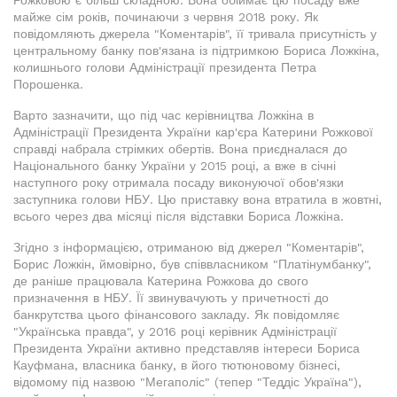
майже сім років, починаючи з червня 2018 року. Як
повідомляють джерела "Коментарів", її тривала присутність у
центральному банку пов'язана із підтримкою Бориса Ложкіна,
колишнього голови Адміністрації президента Петра
Порошенка.
Варто зазначити, що під час керівництва Ложкіна в
Адміністрації Президента України кар'єра Катерини Рожкової
справді набрала стрімких обертів. Вона приєдналася до
Національного банку України у 2015 році, а вже в січні
наступного року отримала посаду виконуючої обов'язки
заступника голови НБУ. Цю приставку вона втратила в жовтні,
всього через два місяці після відставки Бориса Ложкіна.
Згідно з інформацією, отриманою від джерел "Коментарів",
Борис Ложкін, ймовірно, був співвласником "Платінумбанку",
де раніше працювала Катерина Рожкова до свого
призначення в НБУ. Її звинувачують у причетності до
банкрутства цього фінансового закладу. Як повідомляє
"Українська правда", у 2016 році керівник Адміністрації
Президента України активно представляв інтереси Бориса
Кауфмана, власника банку, в його тютюновому бізнесі,
відомому під назвою "Мегаполіс" (тепер "Теддіс Україна"),