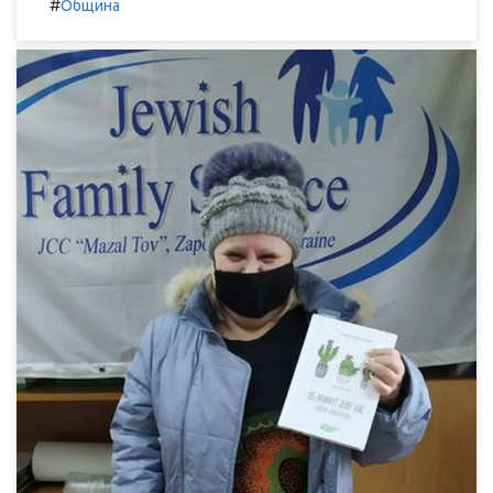
#
Община