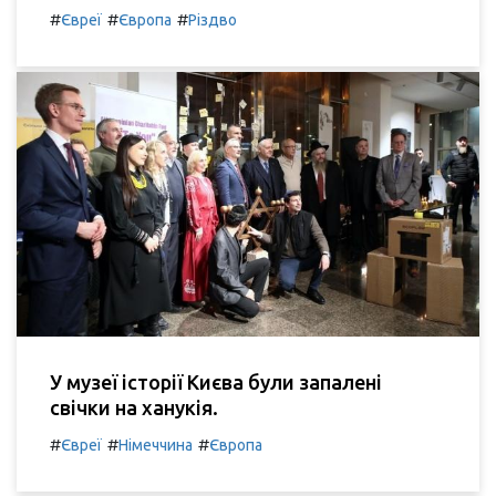
#
#
#
Євреї
Європа
Різдво
У музеї історії Києва були запалені
свічки на ханукія.
#
#
#
Євреї
Німеччина
Європа