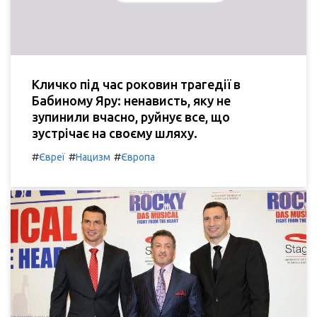
Кличко під час роковин трагедії в
Бабиному Яру: ненависть, яку не
зупинили вчасно, руйнує все, що
зустрічає на своєму шляху.
#
#
#
Євреї
Нацизм
Європа