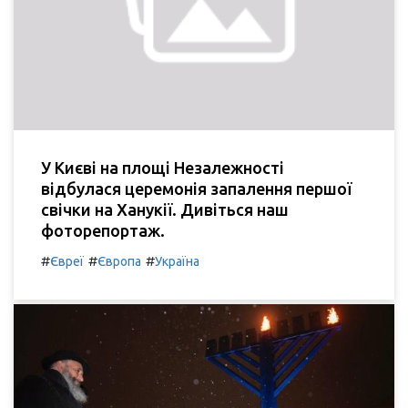
У Києві на площі Незалежності
відбулася церемонія запалення першої
свічки на Ханукії. Дивіться наш
фоторепортаж.
#
#
#
Євреї
Європа
Україна