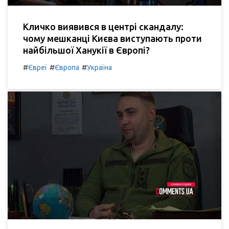
Кличко виявився в центрі скандалу:
чому мешканці Києва виступають проти
найбільшої Ханукії в Європі?
#
#
#
Євреї
Європа
Україна