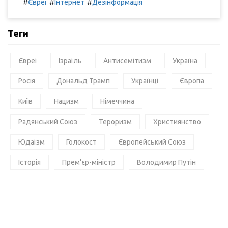
#
#
#
Євреї
Інтернет
Дезінформація
Теги
Євреї
Ізраїль
Антисемітизм
Україна
Росія
Дональд Трамп
Українці
Європа
Київ
Нацизм
Німеччина
Радянський Союз
Тероризм
Християнство
Юдаїзм
Голокост
Європейський Союз
Історія
Прем'єр-міністр
Володимир Путін