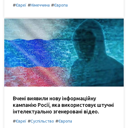
#
#
#
Євреї
Німеччина
Європа
Вчені виявили нову інформаційну
кампанію Росії, яка використовує штучні
інтелектуально згенеровані відео.
#
#
#
Євреї
Суспільство
Європа