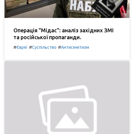
Операція "Мідас": аналіз західних ЗМІ
та російської пропаганди.
#
#
#
Євреї
Суспільство
Антисемітизм