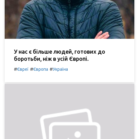
У нас є більше людей, готових до
боротьби, ніж в усій Європі.
#
#
#
Євреї
Європа
Україна