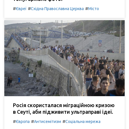
#
#
#
Євреї
Східна Православна Церква
Місто
Росія скористалася міграційною кризою
в Сеуті, аби підживити ультраправі ідеї.
#
#
#
Європа
Антисемітизм
Соціальна мережа