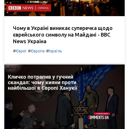
Чому в Україні виникає суперечка щодо
єврейського символу на Майдані - BBC
News Україна
#
#
#
Євреї
Європа
Ізраїль