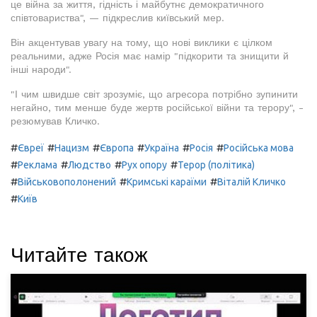
це війна за життя, гідність і майбутнє демократичного
співтовариства", — підкреслив київський мер.
Він акцентував увагу на тому, що нові виклики є цілком
реальними, адже Росія має намір "підкорити та знищити й
інші народи".
"І чим швидше світ зрозуміє, що агресора потрібно зупинити
негайно, тим менше буде жертв російської війни та терору", -
резюмував Кличко.
#
#
#
#
#
#
Євреї
Нацизм
Європа
Україна
Росія
Російська мова
#
#
#
#
Реклама
Людство
Рух опору
Терор (політика)
#
#
#
Військовополонений
Кримські караїми
Віталій Кличко
#
Київ
Читайте також