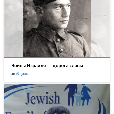
Воины Израиля — дорога славы
#
Община