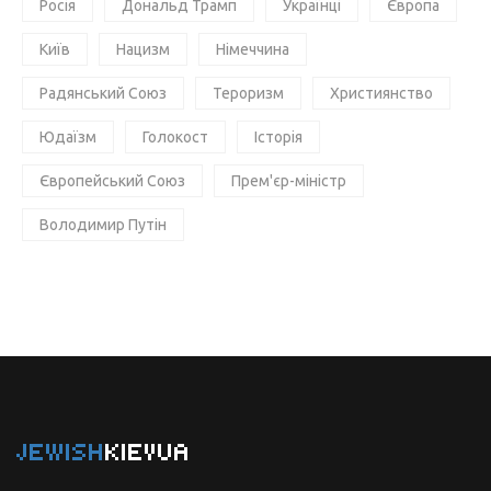
Росія
Дональд Трамп
Українці
Європа
Київ
Нацизм
Німеччина
Радянський Союз
Тероризм
Християнство
Юдаїзм
Голокост
Історія
Європейський Союз
Прем'єр-міністр
Володимир Путін
JEWISH
KIEVUA