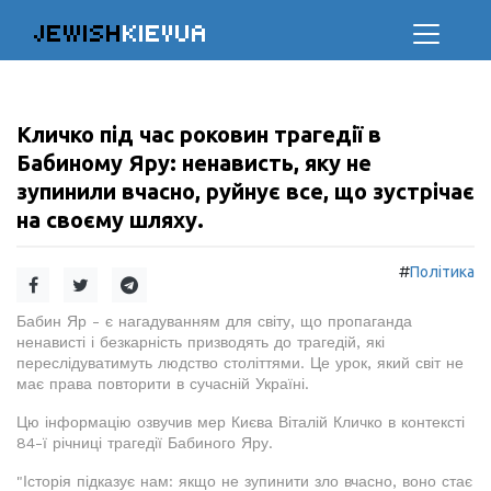
JEWISH
KIEVUA
Кличко під час роковин трагедії в
Бабиному Яру: ненависть, яку не
зупинили вчасно, руйнує все, що зустрічає
на своєму шляху.
#
Політика
Бабин Яр - є нагадуванням для світу, що пропаганда
ненависті і безкарність призводять до трагедій, які
переслідуватимуть людство століттями. Це урок, який світ не
має права повторити в сучасній Україні.
Цю інформацію озвучив мер Києва Віталій Кличко в контексті
84-ї річниці трагедії Бабиного Яру.
"Історія підказує нам: якщо не зупинити зло вчасно, воно стає