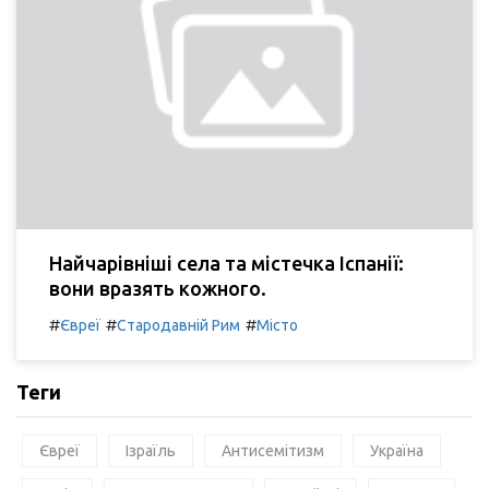
Найчарівніші села та містечка Іспанії:
вони вразять кожного.
#
#
#
Євреї
Стародавній Рим
Місто
Теги
Євреї
Ізраїль
Антисемітизм
Україна