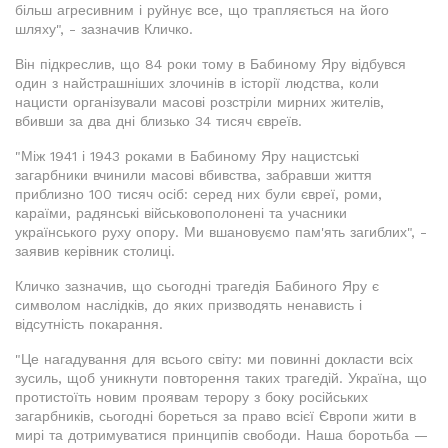
більш агресивним і руйнує все, що трапляється на його
шляху", - зазначив Кличко.
Він підкреслив, що 84 роки тому в Бабиному Яру відбувся
один з найстрашніших злочинів в історії людства, коли
нацисти організували масові розстріли мирних жителів,
вбивши за два дні близько 34 тисяч євреїв.
"Між 1941 і 1943 роками в Бабиному Яру нацистські
загарбники вчинили масові вбивства, забравши життя
приблизно 100 тисяч осіб: серед них були євреї, роми,
караїми, радянські військовополонені та учасники
українського руху опору. Ми вшановуємо пам'ять загиблих", -
заявив керівник столиці.
Кличко зазначив, що сьогодні трагедія Бабиного Яру є
символом наслідків, до яких призводять ненависть і
відсутність покарання.
"Це нагадування для всього світу: ми повинні докласти всіх
зусиль, щоб уникнути повторення таких трагедій. Україна, що
протистоїть новим проявам терору з боку російських
загарбників, сьогодні бореться за право всієї Європи жити в
мирі та дотримуватися принципів свободи. Наша боротьба —