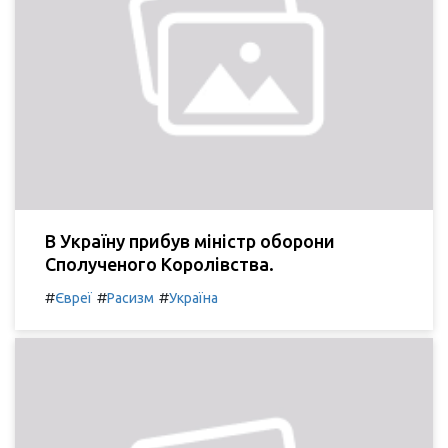
В Україну прибув міністр оборони
Сполученого Королівства.
#
#
#
Євреї
Расизм
Україна