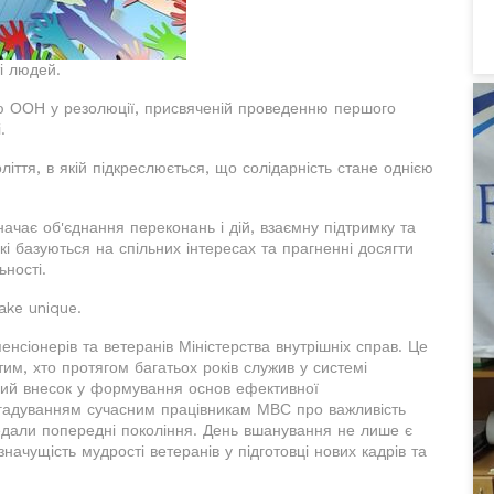
і людей.
 ООН у резолюції, присвяченій проведенню першого
.
іття, в якій підкреслюється, що солідарність стане однією
начає об'єднання переконань і дій, взаємну підтримку та
кі базуються на спільних інтересах та прагненні досягти
ьності.
ake unique.
енсіонерів та ветеранів Міністерства внутрішніх справ. Це
им, хто протягом багатьох років служив у системі
омий внесок у формування основ ефективної
агадуванням сучасним працівникам МВС про важливість
ередали попередні покоління. День вшанування не лише є
начущість мудрості ветеранів у підготовці нових кадрів та