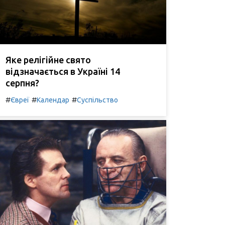
Яке релігійне свято
відзначається в Україні 14
серпня?
#
#
#
Євреї
Календар
Суспільство