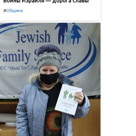
Воины Израиля — дорога славы
#
Община