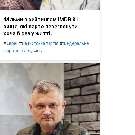
Фільми з рейтингом IMDB 8 і
вище, які варто переглянути
хоча б раз у житті.
#
#
#
Євреї
Нацистська партія
Федеральне
бюро розслідувань