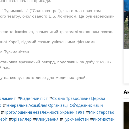
чні освітлювальні прилади.
и "Пуримшпіль" ("Святкова гра"), яка стала початком
кого театру, очолюваного Е.Б. Лойтером. Це був єврейський
енс та ілюзіоніст, знаменитий трюком зі згинанням ложок.
нної Кореї, відомий своїми унікальними фільмами.
та Туркменістан.
 встановив вражаючий рекорд, подолавши за добу 2142,317
й час.
ду на клону, проте лише для медичних цілей.
А
#
#
рламент
Різдвяний піст
Східна Православна Церква
#
о
Генеральна Асамблея Організації Об'єднаних Націй
#
#
Проголошення незалежності України 1991
Міністерство
#
#
#
#
еріг
Урі Геллер
Клонування
Туркменістан
Киргизстан