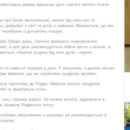
авославна церква відзначає день пам'яті святого Ігнатія
и про Боже заступництво, захист від злих сил та
, добробут у сім'ї та успіх у навчанні. Вважається, що він
бо перебуває у духовному пошуку.
в або Оберіг дому. Святого вважають покровителем
и, в цей день рекомендується обійти житло з іконою, а
ається, оберігає родину від злих духів і сприяє
и та навести порядок у домі. У минулому, в деяких місцях
, адже вважали, що це сприятиме щедрому врожаю.
ьну підготовку до Різдва: збирали запаси продуктів,
блі та фарбували стіни.
 лінь і прояви агресії. Не можна мстити, відмовляти в
и правила Різдвяного посту.
особливо обережними з грошима: не рекомендується ні
покупки.