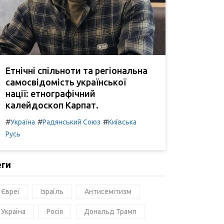
Етнічні спільноти та регіональна
самосвідомість української
нації: етнографічний
калейдоскоп Карпат.
#
#
#
Україна
Радянський Союз
Київська
Русь
еги
Євреї
Ізраїль
Антисемітизм
Україна
Росія
Дональд Трамп