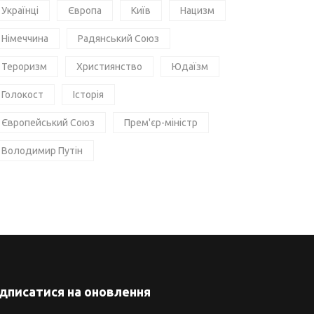
Українці
Європа
Київ
Нацизм
Німеччина
Радянський Союз
Тероризм
Християнство
Юдаїзм
Голокост
Історія
Європейський Союз
Прем'єр-міністр
Володимир Путін
ідписатися на оновлення