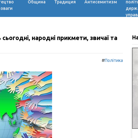
тецтво
Община
Традиция
Антисемитизм
політ
озваги
держ
управ
 сьогодні, народні прикмети, звичаї та
Н
#
Політика