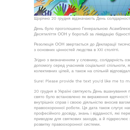
Щорічно 20 грудня відзначають День солідарност
День було проголошено Генеральною Асамблеєю
Десятиліття ООН у боротьбі за ліквідацію бідності
Резолюція ООН звертається до Декларації тисячол
з основних цінностей людства в XXI столітті.
Згідно з визначенням у словнику, солідарність оз
допомогу серед учасників соціальної спільноти, я
колективних цілей, а також на спільній відповідал
Sure! Please provide the text you'd like me to m
20 грудня в Україні святкують День вшанування п
свято було встановлено як вираження вдячності т
внутрішніх справ і своєю діяльністю вносив ваг
правоохоронної роботи. Ця дата також слугує н
професійного досвіду, знань і відданості, які п
приводом для святкових заходів, а й підкреслює з
розвитку правоохоронної системи.