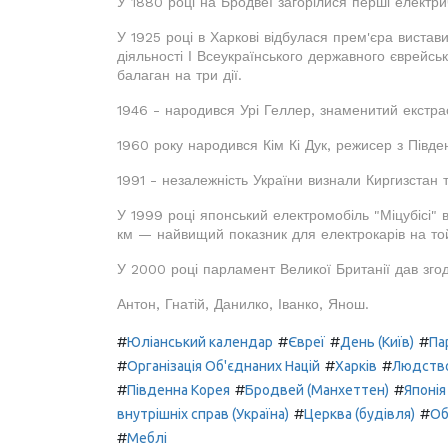
У 1880 році на Бродвеї загорілися перші електри
У 1925 році в Харкові відбулася прем'єра вистав
діяльності І Всеукраїнського державного єврейсь
балаган на три дії.
1946 - народився Урі Геллер, знаменитий екстрас
1960 року народився Кім Кі Дук, режисер з Півде
1991 - незалежність України визнали Киргизстан 
У 1999 році японський електромобіль "Міцубісі"
км — найвищий показник для електрокарів на то
У 2000 році парламент Великої Британії дав зго
Антон, Гнатій, Данилко, Іванко, Янош.
#
#
#
#
Юліанський календар
Євреї
День (Київ)
Па
#
#
#
Організація Об'єднаних Націй
Харків
Людств
#
#
#
Південна Корея
Бродвей (Манхеттен)
Японія
#
#
внутрішніх справ (Україна)
Церква (будівля)
Об
#
Меблі