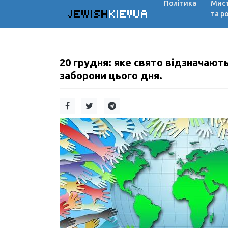
Політика
Мис
JEWISH
KIEVUA
та р
20 грудня: яке свято відзначають
заборони цього дня.