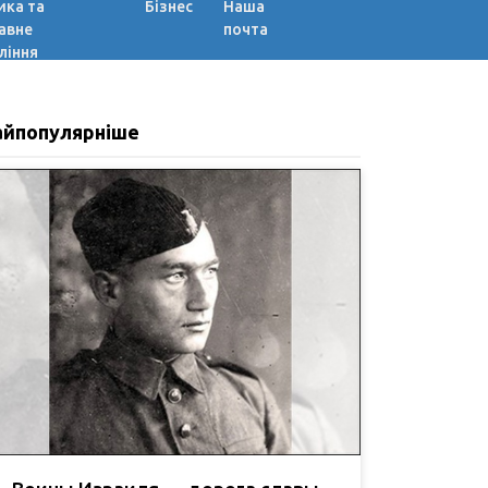
ика та
Бізнес
Наша
авне
почта
ління
айпопулярніше