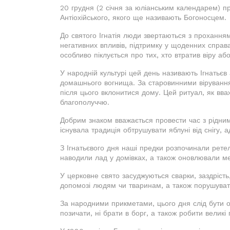
20 грудня (2 січня за юліанським календарем) пр
Антіохійського, якого ще називають Богоносцем.
До святого Ігнатія люди звертаються з проханням
негативних впливів, підтримку у щоденних справах
особливо піклується про тих, хто втратив віру а
У народній культурі цей день називають Ігнатьє
домашнього вогнища. За старовинними віруванням
після цього вклонитися дому. Цей ритуал, як вваж
благополуччю.
Добрим знаком вважається провести час з рідним
існувала традиція обтрушувати яблуні від снігу
З Ігнатьєвого дня наші предки розпочинали ретел
наводили лад у домівках, а також оновлювали ме
У церковне свято засуджуються сварки, заздрість,
допомозі людям чи тваринам, а також порушуват
За народними прикметами, цього дня слід бути 
позичати, ні брати в борг, а також робити великі 