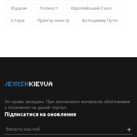
Юдаїзм
Голокост
Європейський Союз
Історія
Прем'єр-міністр
Володимир Путін
JEWISH
KIEVUA
Усі права захищені. При запозиченні матеріалів обов'язковим
є посилання на даний портал.
Підписатися на оновлення