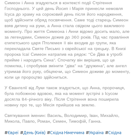
Симеон і Анна згадуються в контексті події Стрітення
Господнього. У цей день Йосип і Марія принесли немовля
Ісуса до храму на сороковий день після його народження,
щоб здійснити обряд посвячення. Саме тоді старець Симеон
взяв дитину на руки, а Анна стала свідком цього важливого
моменту. Про життя Симеона і Анни відомо досить мало, але
за легендами, Симеон дожив до 360 років. Під час правління
єгипетського царя Птолемея II він входив до групи, яка
перекладала Святе Письмо з єврейської на грецьку. В Книзі
пророка Ісаї Симеон натрапив на рядок: "Се Діва в утробі
прийме і народить Сина". Спочатку він вирішив, що це
помилка, і спробував змінити "діва" на "дружина", але ангел
утримав його руку, обіцяючи, що Симеон доживе до моменту,
коли це пророцтво здійсниться.
У Євангелії від Луки також згадується, що Анна, пророчиця,
була побожною вдовою, яка на момент зустрічі з Ісусом
досягла 84-річного віку. Після Стрітення вона поширила
новину про те, що Месія прийшов на землю.
Святкування іменин: Василь, Володимир, Іван, Михайло,
Микола, Павло, Роман, Семен, Тимофій, Ганна.
#
#
#
#
#
Євреї
День (Київ)
Східна Німеччина
Україна
Східна