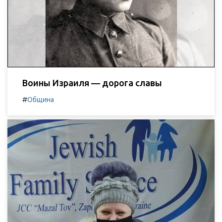
Воины Израиля — дорога славы
#
Община