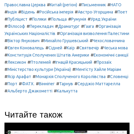
#
#
#
Православна Церква
Китай (регіон)
Письменник
НАТО
#
#
#
#
#
Індія
Відень
Російська імперія
Австро-Угорщина
Поет
#
#
#
#
#
Публіцист
Поляки
Польща
Румунія
Уряд України
#
#
#
#
#
Філософ
Перекладач
Драматург
Гаага
Організація
#
Українських Націоналістів
Організація визволення Палестини
#
#
#
Віктор Янукович
Михайло Грушевський
Чехословаччина
#
#
#
#
#
Євген Коновалець
Сідней
Каїр
Святвечір
Чеська мова
#
#
Конституція Сполучених Штатів Америки
Економічні санкції
#
#
#
#
Лексикон
Птолемей
Ігнацій Красицький
Прозаїк
#
#
Міністерство культури (Україна)
Менгісту Хайле Маріам
#
#
#
Ясір Арафат
Монархія Сполученого Королівства
Словенці
#
#
#
#
#
Порт
ФАТХ.
Вінніпег
Тарнув
Серджіо Маттарелла
#
#
Альберто Джакометті
Калькутта
Читайте також