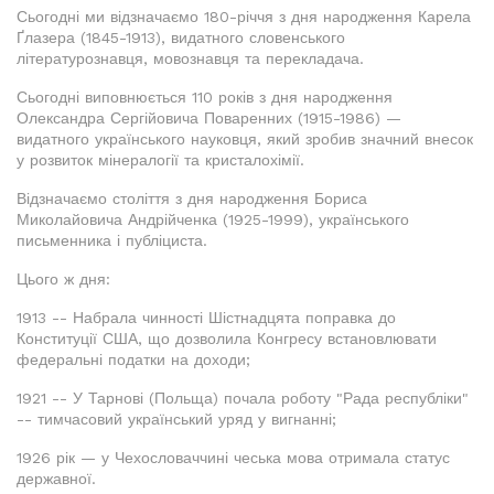
Сьогодні ми відзначаємо 180-річчя з дня народження Карела
Ґлазера (1845-1913), видатного словенського
літературознавця, мовознавця та перекладача.
Сьогодні виповнюється 110 років з дня народження
Олександра Сергійовича Поваренних (1915-1986) —
видатного українського науковця, який зробив значний внесок
у розвиток мінералогії та кристалохімії.
Відзначаємо століття з дня народження Бориса
Миколайовича Андрійченка (1925-1999), українського
письменника і публіциста.
Цього ж дня:
1913 -- Набрала чинності Шістнадцята поправка до
Конституції США, що дозволила Конгресу встановлювати
федеральні податки на доходи;
1921 -- У Тарнові (Польща) почала роботу "Рада республіки"
-- тимчасовий український уряд у вигнанні;
1926 рік — у Чехословаччині чеська мова отримала статус
державної.