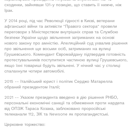
сходинки, зайнявши 131-у позицію, що ставить її нижче, ніж
Ірак.
У 2014 році, під час Революції гідності в Києві, ветерани
афганської війни та активісти "Правого сектора" провели
переговори з Міністерством внутрішніх справ та Службою
безпеки України щодо звільнення затриманих на основі
нового закону про амністію. Апеляційний суд ухвалив рішення
про звільнення ще восьми осіб, затриманих на вулиці
Грушевського. Комендант Євромайдану підтвердив готовність
протестувальників поступитися частиною вулиці Грушевського,
якщо їхні товариші будуть звільнені. У нічний час у столиці
спалахнули чотири автомобілі.
2015 -- Італійський юрист і політик Серджо Матарелла
обраний президентом Італії;
2021 -- Указом президента введено в дію рішення РНБО,
персональні економічні санкції та обмеження проти нардепа
від ОПЗЖ Тараса Козака, заблоковано проросійські
телеканали 112, ЗІК та Newsone як пропагандистські.
Церковне торжество: