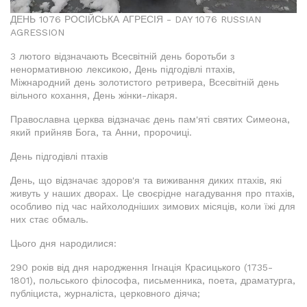
ДЕНЬ 1076 РОСІЙСЬКА АГРЕСІЯ - DAY 1076 RUSSIAN
AGRESSION
3 лютого відзначають Всесвітній день боротьби з
ненормативною лексикою, День підгодівлі птахів,
Міжнародний день золотистого ретривера, Всесвітній день
вільного кохання, День жінки-лікаря.
Православна церква відзначає день пам'яті святих Симеона,
який прийняв Бога, та Анни, пророчиці.
День підгодівлі птахів
День, що відзначає здоров'я та виживання диких птахів, які
живуть у наших дворах. Це своєрідне нагадування про птахів,
особливо під час найхолодніших зимових місяців, коли їжі для
них стає обмаль.
Цього дня народилися:
290 років від дня народження Ігнація Красицького (1735-
1801), польського філософа, письменника, поета, драматурга,
публіциста, журналіста, церковного діяча;