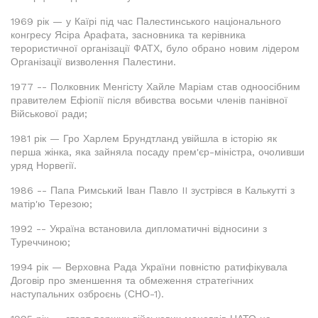
1969 рік — у Каїрі під час Палестинського національного
конгресу Ясіра Арафата, засновника та керівника
терористичної організації ФАТХ, було обрано новим лідером
Організації визволення Палестини.
1977 -- Полковник Менгісту Хайле Маріам став одноосібним
правителем Ефіопії після вбивства восьми членів панівної
Військової ради;
1981 рік — Гро Харлем Брундтланд увійшла в історію як
перша жінка, яка зайняла посаду прем'єр-міністра, очоливши
уряд Норвегії.
1986 -- Папа Римський Іван Павло II зустрівся в Калькутті з
матір'ю Терезою;
1992 -- Україна встановила дипломатичні відносини з
Туреччиною;
1994 рік — Верховна Рада України повністю ратифікувала
Договір про зменшення та обмеження стратегічних
наступальних озброєнь (СНО-1).