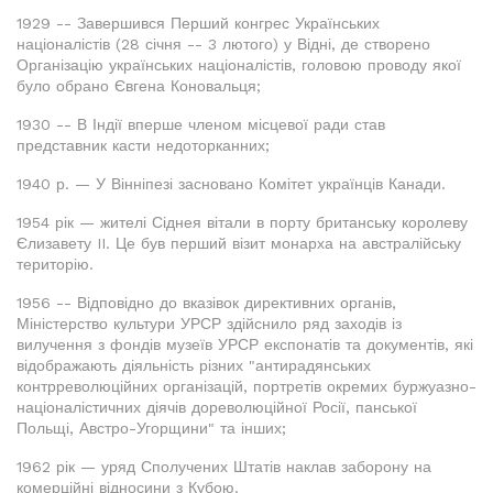
1929 -- Завершився Перший конгрес Українських
націоналістів (28 січня -- 3 лютого) у Відні, де створено
Організацію українських націоналістів, головою проводу якої
було обрано Євгена Коновальця;
1930 -- В Індії вперше членом місцевої ради став
представник касти недоторканних;
1940 р. — У Вінніпезі засновано Комітет українців Канади.
1954 рік — жителі Сіднея вітали в порту британську королеву
Єлизавету II. Це був перший візит монарха на австралійську
територію.
1956 -- Відповідно до вказівок директивних органів,
Міністерство культури УРСР здійснило ряд заходів із
вилучення з фондів музеїв УРСР експонатів та документів, які
відображають діяльність різних "антирадянських
контрреволюційних організацій, портретів окремих буржуазно-
націоналістичних діячів дореволюційної Росії, панської
Польщі, Австро-Угорщини" та інших;
1962 рік — уряд Сполучених Штатів наклав заборону на
комерційні відносини з Кубою.