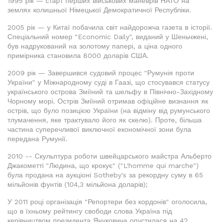
1995 рік — старт перших військових маневрів НАТО на
землях колишньої Німецької Демократичної Республіки.
2005 рік — у Китаї побачила світ найдорожча газета в історії.
Спеціальний номер "Economic Daily", виданий у Шеньчжені,
був надрукований на золотому папері, а ціна одного
примірника становила 8000 доларів США.
2009 рік — Завершився судовий процес "Румунія проти
України" у Міжнародному суді в Гаазі, що стосувався статусу
українського острова Зміїний та шельфу в Північно-Західному
Чорному морі. Острів Зміїний отримав офіційне визнання як
острів, що було позицією України (на відміну від румунського
тлумачення, яке трактувало його як скелю). Проте, більша
частина суперечливої виключної економічної зони була
передана Румунії.
2010 -- Скульптура роботи швейцарського майстра Альберто
Джакометті "Людина, що крокує" ("L'homme qui marche")
була продана на аукціоні Sotheby's за рекордну суму в 65
мільйонів фунтів (104,3 мільйона доларів);
У 2011 році організація "Репортери без кордонів" оголосила,
що в їхньому рейтингу свободи слова Україна під
керівництвом президента Януковича опустилася на 42