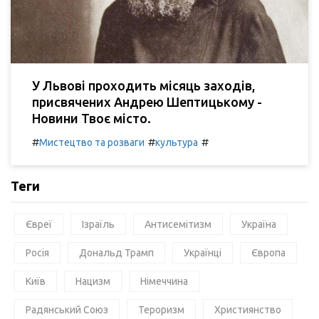
У Львові проходить місяць заходів,
присвячених Андрею Шептицькому -
Новини Твоє місто.
#
#
#
Мистецтво та розваги
культура
Теги
Євреї
Ізраїль
Антисемітизм
Україна
Росія
Дональд Трамп
Українці
Європа
Київ
Нацизм
Німеччина
Радянський Союз
Тероризм
Християнство