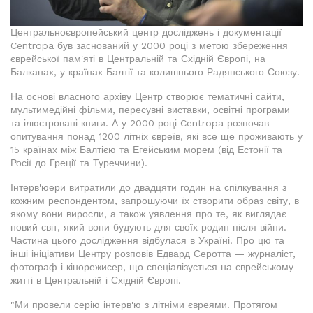
Центральноєвропейський центр досліджень і документації
Centropa був заснований у 2000 році з метою збереження
єврейської пам'яті в Центральній та Східній Європі, на
Балканах, у країнах Балтії та колишнього Радянського Союзу.
На основі власного архіву Центр створює тематичні сайти,
мультимедійні фільми, пересувні виставки, освітні програми
та ілюстровані книги. А у 2000 році Centropa розпочав
опитування понад 1200 літніх євреїв, які все ще проживають у
15 країнах між Балтією та Егейським морем (від Естонії та
Росії до Греції та Туреччини).
Інтерв'юери витратили до двадцяти годин на спілкування з
кожним респондентом, запрошуючи їх створити образ світу, в
якому вони виросли, а також уявлення про те, як виглядає
новий світ, який вони будують для своїх родин після війни.
Частина цього дослідження відбулася в Україні. Про цю та
інші ініціативи Центру розповів Едвард Серотта — журналіст,
фотограф і кінорежисер, що спеціалізується на єврейському
житті в Центральній і Східній Європі.
"Ми провели серію інтерв'ю з літніми євреями. Протягом