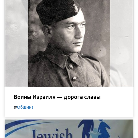
Воины Израиля — дорога славы
#
Община