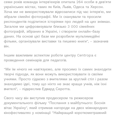
семи років команда інтерв'юерів опитала 264 особи в дев'яти
українських містах, таких як Київ, Львів, Одеса та Херсон.
Хоча ми не використовували відеозаписи під час інтерв'ю, ми
зібрали сімейні фотографії. Ми їх сканували та просили
респондентів поділитися історіями про людей на цих знімках.
Загалом ми цифровизували близько 3 000 сімейних
фотографій, зібраних в Україні, і створили онлайн-базу
даних. На основі цієї бази ми розробили мультимедійні
фільми, організували виставки та пишемо книги", - зазначив
він.
Іншим важливим аспектом роботи центру Centropa є
проведення семінарів для педагогів.
"Ми їм нічого не нав'язуємо, але просимо їх самих знаходити
творчі підходи, як вони можуть використовувати із своїми
учнями. Просто сідаємо з вчителями за круглий стіл і разом
знаходимо ідеї, тому що ніхто не знає краще учнів, ніж їхні
вчителі", - підкреслив Едвард Серотта.
Свого часу він виступив продюсером та режисером
документального фільму "Послання з майбутнього: Боснія
вітає Україну", який отримав нагороди на двох міжнародних
кінофестивалях у номінації "Найкращий короткометражний