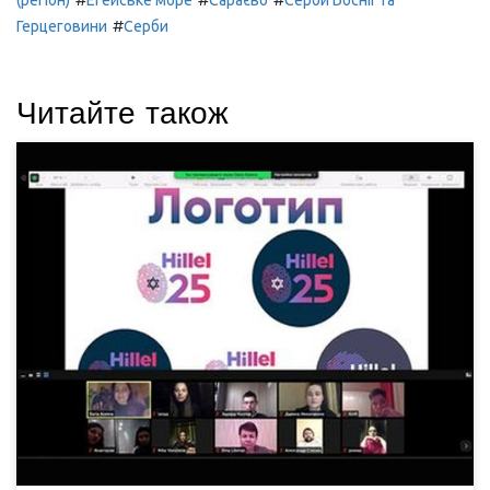
(регіон)
Егейське море
Сараєво
Серби Боснії та
#
Герцеговини
Серби
Читайте також