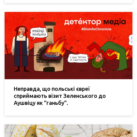
Неправда, що польські євреї
сприймають візит Зеленського до
Аушвіцу як "ганьбу".