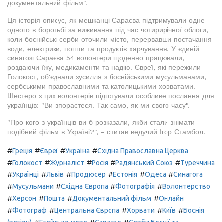
документальний фільм".
Ця історія описує, як мешканці Сараєва підтримували одне
одного в боротьбі за виживання під час чотирирічної облоги,
коли боснійські серби оточили місто, перервавши постачання
води, електрики, пошти та продуктів харчування. У єдиній
синагозі Сараєва 54 волонтери щоденно працювали,
роздаючи їжу, медикаменти та надію. Євреї, які пережили
Голокост, об'єднали зусилля з боснійськими мусульманами,
сербськими православними та католицькими хорватами.
Шестеро з цих волонтерів підготували особливе послання для
українців: "Ви впораєтеся. Так само, як ми свого часу".
"Про кого з українців ви б розказали, якби стали знімати
подібний фільм в Україні?", - спитав ведучий Ігор Стамбол.
#
#
#
#
Греція
Євреї
Україна
Східна Православна Церква
#
#
#
#
#
Голокост
Журналіст
Росія
Радянський Союз
Туреччина
#
#
#
#
#
#
Українці
Львів
Продюсер
Естонія
Одеса
Синагога
#
#
#
#
Мусульмани
Східна Європа
Фотографія
Волонтерство
#
#
#
#
Херсон
Пошта
Документальний фільм
Онлайн
#
#
#
#
#
Фотограф
Центральна Європа
Хорвати
Київ
Боснія
#
#
#