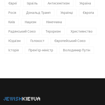
Євреї
Ізраїль
Антисемітизм
Україна
Росія
Дональд Трамп
Українці
Європа
Київ
Нацизм
Німеччина
Радянський Союз
Тероризм
Християнство
Юдаїзм
Голокост
Європейський Союз
Історія
Прем'єр-міністр
Володимир Путін
JEWISH
KIEVUA