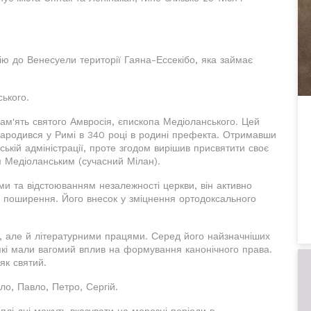
ію до Венесуели території Гаяна-Ессекібо, яка займає
ького.
пам'ять святого Амвросія, єпископа Медіоланського. Цей
 народився у Римі в 340 році в родині префекта. Отримавши
мській адміністрації, проте згодом вирішив присвятити своє
м Медіоланським (сучасний Мілан).
ми та відстоюванням незалежності церкви, він активно
е поширення. Його внесок у зміцнення ортодоксального
, але й літературними працями. Серед його найзначніших
 які мали вагомий вплив на формування канонічного права.
як святий.
йло, Павло, Петро, Сергій.
плі дні можуть вказувати на морозні періоди в