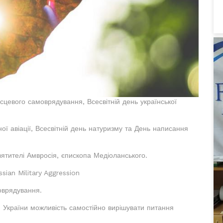
ісцевого самоврядування, Всесвітній день української
ої авіації, Всесвітній день натуризму та День написання
ятителі Амвросія, єпископа Медіоланського.
ssian Military Aggression
оврядування.
України можливість самостійно вирішувати питання