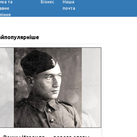
ика та
Бізнес
Наша
авне
почта
ління
айпопулярніше