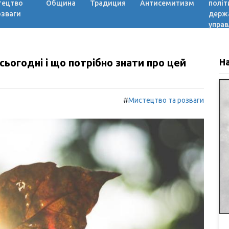
тецтво
Община
Традиция
Антисемитизм
політ
озваги
держ
управ
сьогодні і що потрібно знати про цей
Н
#
Мистецтво та розваги