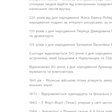
спонукає людей відійти від електронних повідом
написання листів вручну.
220 років від дня народження Жана Ежена Робера
народження подано за інтернет-ресурсами; за ін
130 років з дня народження Переца Давидовича М
та драматурга.
125 років з дня народження Катерини Василівни Бі
Сьогодні відзначається 120-річчя з дня народже
астронома, який працював в Нідерландах та США,
Відзначаємо 90-річчя з дня народження Армандо
музиканта та композитора.
1941 рік - Японські військові літаки атакують а
значних втрат.
1972 - Відправляється одинадцята та фінальна п
1982 - У Форт-Ворті (Техас) уперше у світі заст
1988 - Землетрус у Вірменії силою 6,9 бала руйн