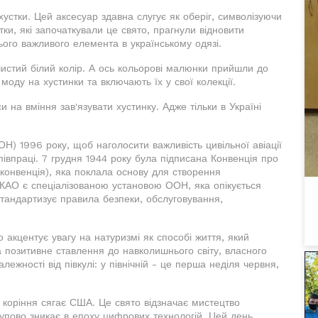
 хустки. Цей аксесуар здавна слугує як оберіг, символізуючи
ки, які започаткували це свято, прагнули відновити
цього важливого елемента в українському одязі.
чистий білий колір. А ось кольорові малюнки прийшли до
моду на хустинки та включають їх у свої колекції.
 на вміння зав'язувати хустинку. Адже тільки в Україні
Н) 1996 року, щоб наголосити важливість цивільної авіації
півпраці. 7 грудня 1944 року була підписана Конвенція про
 конвенція), яка поклала основу для створення
. ІКАО є спеціалізованою установою ООН, яка опікується
стандартизує правила безпеки, обслуговування,
 акцентує увагу на натуризмі як способі життя, який
 позитивне ставлення до навколишнього світу, власного
лежності від півкулі: у північній - це перша неділя червня,
о коріння сягає США. Це свято відзначає мистецтво
тупово зникає в епоху цифрових технологій. Цей день