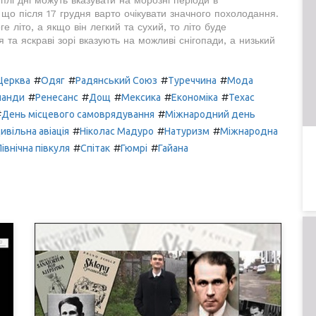
 що після 17 грудня варто очікувати значного похолодання.
е літо, а якщо він легкий та сухий, то літо буде
та яскраві зорі вказують на можливі снігопади, а низький
#
#
#
#
Церква
Одяг
Радянський Союз
Туреччина
Мода
#
#
#
#
#
ланди
Ренесанс
Дощ
Мексика
Економіка
Техас
#
#
День місцевого самоврядування
Міжнародний день
#
#
#
ивільна авіація
Ніколас Мадуро
Натуризм
Міжнародна
#
#
#
Північна півкуля
Спітак
Гюмрі
Гайана