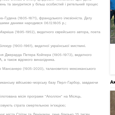
лень та зануритися у більш особистий і ретельний процес
-Гудена (1805-1871), французького ілюзіоніста. Дату
шими даними народився 06.12.1805 р.;
аркіша (1895-1952), видатного єврейського автора, поета
локур (1900-1961), видатної української мисткині.
ння Джерарда Петера Койпера (1905-1973), видатного
 а також відомого винахідника.
 Мансанеро (1935-2020), талановитого мексиканського
А
мериканську військово-морську базу Перл-Гарбор, завдаючи
ілотована місія програми "Аполлон" на Місяць.
осовують страта смертельною ін'єкцією;
ує міста Спітак та Ленінакан, гине близько 25 тисяч