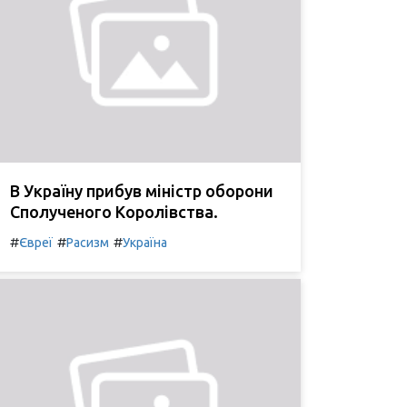
В Україну прибув міністр оборони
Сполученого Королівства.
#
#
#
Євреї
Расизм
Україна