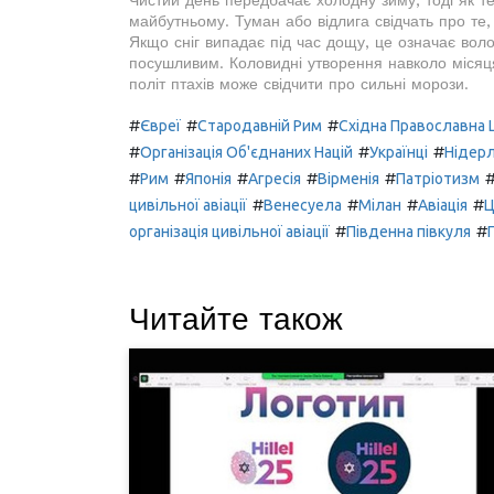
майбутньому. Туман або відлига свідчать про те,
Якщо сніг випадає під час дощу, це означає волог
посушливим. Коловидні утворення навколо місяця 
політ птахів може свідчити про сильні морози.
#
#
#
Євреї
Стародавній Рим
Східна Православна 
#
#
#
Організація Об'єднаних Націй
Українці
Нідер
#
#
#
#
#
Рим
Японія
Агресія
Вірменія
Патріотизм
#
#
#
#
цивільної авіації
Венесуела
Мілан
Авіація
Ц
#
#
організація цивільної авіації
Південна півкуля
Читайте також