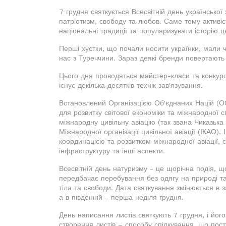
7 грудня святкується Всесвітній день української
патріотизм, свободу та любов. Саме тому активіст
національні традиції та популяризувати історію 
Перші хустки, що почали носити українки, мали 
нас з Туреччини. Зараз деякі бренди повертають 
Цього дня проводяться майстер-класи та конкурси
існує декілька десятків технік зав'язування.
Встановлений Організацією Об'єднаних Націй (ОО
для розвитку світової економіки та міжнародної с
міжнародну цивільну авіацію (так звана Чиказька
Міжнародної організації цивільної авіації (ІКАО)
координацією та розвитком міжнародної авіації, 
інфраструктуру та інші аспекти.
Всесвітній день натуризму - це щорічна подія, що
передбачає перебування без одягу на природі та
тіла та свободи. Дата святкування змінюється в за
а в південній - перша неділя грудня.
День написання листів святкують 7 грудня, і йог
створення листів – способу спілкування, що пос