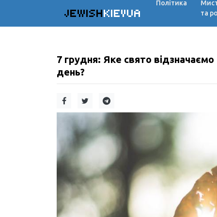
Політика
Мис
JEWISH
KIEVUA
та р
7 грудня: Яке свято відзначаємо 
день?