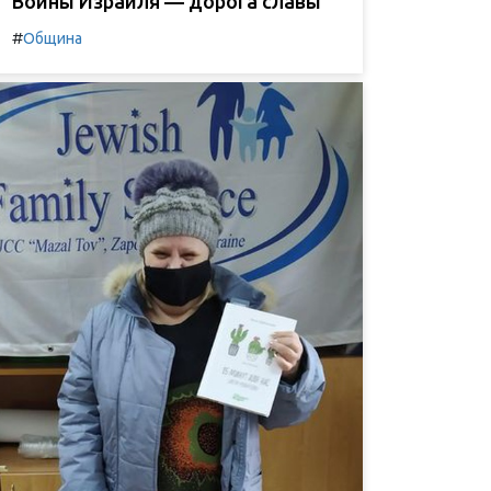
Воины Израиля — дорога славы
#
Община