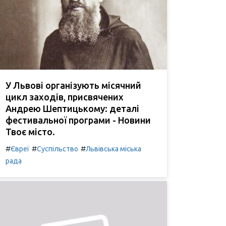
У Львові організують місячний
цикл заходів, присвячених
Андрею Шептицькому: деталі
фестивальної програми - Новини
Твоє місто.
#
#
#
Євреї
Суспільство
Львівська міська
рада