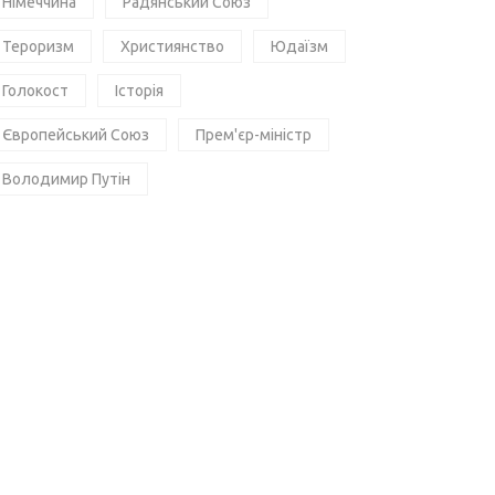
Німеччина
Радянський Союз
Тероризм
Християнство
Юдаїзм
Голокост
Історія
Європейський Союз
Прем'єр-міністр
Володимир Путін