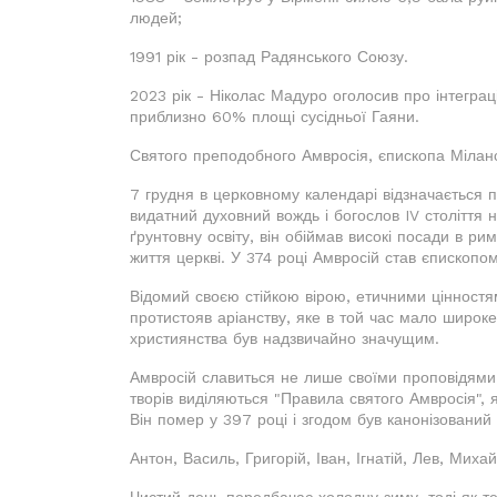
людей;
1991 рік - розпад Радянського Союзу.
2023 рік - Ніколас Мадуро оголосив про інтеграц
приблизно 60% площі сусідньої Гаяни.
Святого преподобного Амвросія, єпископа Міланс
7 грудня в церковному календарі відзначається 
видатний духовний вождь і богослов IV століття
ґрунтовну освіту, він обіймав високі посади в ри
життя церкві. У 374 році Амвросій став єпископо
Відомий своєю стійкою вірою, етичними цінностя
протистояв аріанству, яке в той час мало широк
християнства був надзвичайно значущим.
Амвросій славиться не лише своїми проповідями
творів виділяються "Правила святого Амвросія",
Він помер у 397 році і згодом був канонізований 
Антон, Василь, Григорій, Іван, Ігнатій, Лев, Миха
Чистий день передбачає холодну зиму, тоді як те