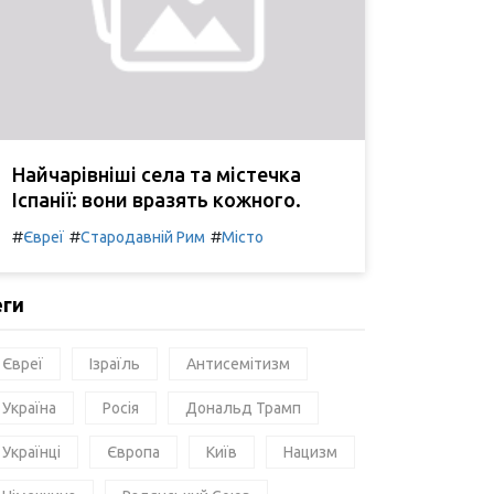
Найчарівніші села та містечка
Іспанії: вони вразять кожного.
#
#
#
Євреї
Стародавній Рим
Місто
еги
Євреї
Ізраїль
Антисемітизм
Україна
Росія
Дональд Трамп
Українці
Європа
Київ
Нацизм